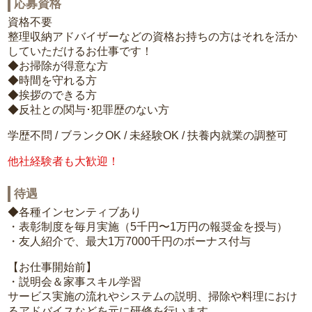
応募資格
資格不要
整理収納アドバイザーなどの資格お持ちの方はそれを活か
していただけるお仕事です！
◆お掃除が得意な方
◆時間を守れる方
◆挨拶のできる方
◆反社との関与･犯罪歴のない方
学歴不問 / ブランクOK / 未経験OK / 扶養内就業の調整可
他社経験者も大歓迎！
待遇
◆各種インセンティブあり
・表彰制度を毎月実施（5千円〜1万円の報奨金を授与）
・友人紹介で、最大1万7000千円のボーナス付与
【お仕事開始前】
・説明会＆家事スキル学習
サービス実施の流れやシステムの説明、掃除や料理におけ
るアドバイスなどを元に研修を行います。