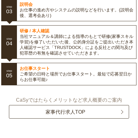
説明会
step
お仕事の進め方やシステムの説明などを行います。(説明会
03
後、選考会あり)
研修 / 本人確認
当社マニュアル＆講師による指導のもとで研修(家事スキル
step
学習)を修了いただいた後、公的身分証をご提出いただき本
04
人確認サービス「TRUSTDOCK」による反社との関与及び
犯罪歴の有無を確認させていただきます。
お仕事スタート
step
ご希望の日時と場所でお仕事スタート。最短で応募翌日か
05
らお仕事可能♪
CaSyではたらくメリットなど求人概要のご案内
家事代行求人TOP