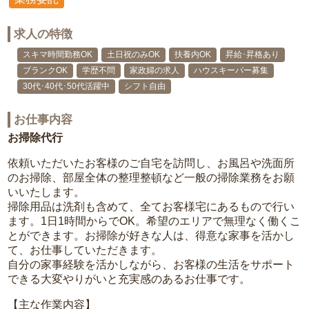
求人の特徴
スキマ時間勤務OK
土日祝のみOK
扶養内OK
昇給･昇格あり
ブランクOK
学歴不問
家政婦の求人
ハウスキーパー募集
30代･40代･50代活躍中
シフト自由
お仕事内容
お掃除代行
依頼いただいたお客様のご自宅を訪問し、お風呂や洗面所
のお掃除、部屋全体の整理整頓など一般の掃除業務をお願
いいたします。
掃除用品は洗剤も含めて、全てお客様宅にあるもので行い
ます。1日1時間からでOK。希望のエリアで無理なく働くこ
とができます。お掃除が好きな人は、得意な家事を活かし
て、お仕事していただきます。
自分の家事経験を活かしながら、お客様の生活をサポート
できる大変やりがいと充実感のあるお仕事です。
【主な作業内容】