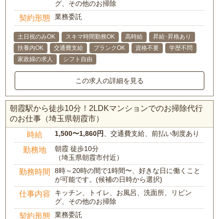
グ、その他のお掃除
業務委託
契約形態
土日祝のみOK
スキマ時間勤務OK
高時給
昇給･昇格あり
扶養内OK
交通費支給
ブランクOK
資格不要
学歴不問
家政婦の求人
シフト自由
この求人の詳細を見る
朝霞駅から徒歩10分！2LDKマンションでのお掃除代行
のお仕事（埼玉県朝霞市）
1,500〜1,860円
、交通費支給、前払い制度あり
時給
朝霞 徒歩10分
勤務地
（埼玉県朝霞市付近）
8時～20時の間で1時間〜、好きな日に働くこと
勤務時間
が可能です。(候補の日時から選択)
キッチン、トイレ、お風呂、洗面所、リビン
仕事内容
グ、その他のお掃除
業務委託
契約形態