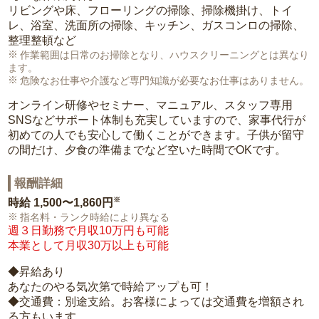
リビングや床、フローリングの掃除、掃除機掛け、トイ
レ、浴室、洗面所の掃除、キッチン、ガスコンロの掃除、
整理整頓など
作業範囲は日常のお掃除となり、ハウスクリーニングとは異なり
ます。
危険なお仕事や介護など専門知識が必要なお仕事はありません。
オンライン研修やセミナー、マニュアル、スタッフ専用
SNSなどサポート体制も充実していますので、家事代行が
初めての人でも安心して働くことができます。子供が留守
の間だけ、夕食の準備までなど空いた時間でOKです。
報酬詳細
※
時給
1,500〜1,860円
指名料・ランク時給により異なる
週３日勤務で月収10万円も可能
本業として月収30万以上も可能
◆昇給あり
あなたのやる気次第で時給アップも可！
◆交通費：別途支給。お客様によっては交通費を増額され
る方もいます