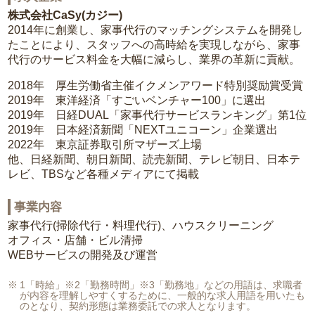
株式会社CaSy(カジー)
2014年に創業し、家事代行のマッチングシステムを開発し
たことにより、スタッフへの高時給を実現しながら、家事
代行のサービス料金を大幅に減らし、業界の革新に貢献。
2018年 厚生労働省主催イクメンアワード特別奨励賞受賞
2019年 東洋経済「すごいベンチャー100」に選出
2019年 日経DUAL「家事代行サービスランキング」第1位
2019年 日本経済新聞「NEXTユニコーン」企業選出
2022年 東京証券取引所マザーズ上場
他、日経新聞、朝日新聞、読売新聞、テレビ朝日、日本テ
レビ、TBSなど各種メディアにて掲載
事業内容
家事代行(掃除代行・料理代行)、ハウスクリーニング
オフィス・店舗・ビル清掃
WEBサービスの開発及び運営
1「時給」※2「勤務時間」※3「勤務地」などの用語は、求職者
が内容を理解しやすくするために、一般的な求人用語を用いたも
のとなり、契約形態は業務委託での求人となります。