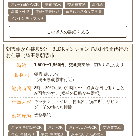
週2〜3日からOK
扶養内OK
交通費支給
高時給
高収入可能
主婦･主夫歓迎
家事代行スタッフ募集
インセンティブあり
この求人の詳細を見る
朝霞駅から徒歩5分！3LDKマンションでのお掃除代行の
お仕事（埼玉県朝霞市）
1,500〜1,860円
、交通費支給、前払い制度あり
時給
朝霞 徒歩5分
勤務地
（埼玉県朝霞市付近）
8時～20時の間で1時間〜、好きな日に働くこと
勤務時間
が可能です。(候補の日時から選択)
キッチン、トイレ、お風呂、洗面所、リビン
仕事内容
グ、その他のお掃除
業務委託
契約形態
スキマ時間勤務OK
週1〜OK
週2〜3日からOK
交通費支給
昇給･昇格あり
主婦･主夫歓迎
お手伝いさんの求人