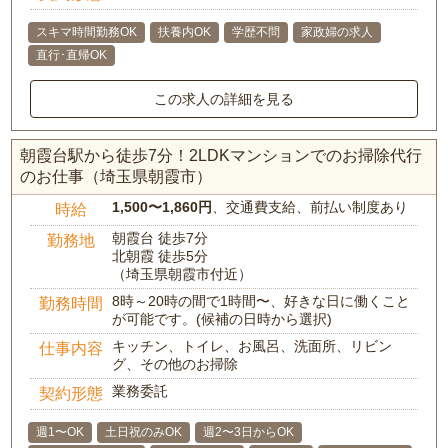
スキマ時間勤務OK
扶養内OK
学歴不問
家政婦の求人
直行･直帰OK
この求人の詳細を見る
朝霞台駅から徒歩7分！2LDKマンションでのお掃除代行
のお仕事（埼玉県朝霞市）
1,500〜1,860円
、交通費支給、前払い制度あり
時給
朝霞台 徒歩7分
勤務地
北朝霞 徒歩5分
（埼玉県朝霞市付近）
8時～20時の間で1時間〜、好きな日に働くこと
勤務時間
が可能です。(候補の日時から選択)
キッチン、トイレ、お風呂、洗面所、リビン
仕事内容
グ、その他のお掃除
業務委託
契約形態
週1〜OK
土日祝のみOK
週2〜3日からOK