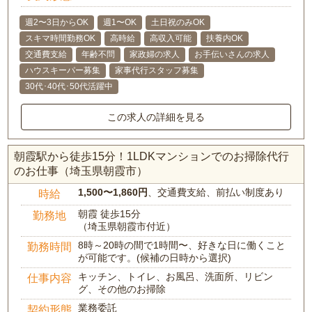
週2〜3日からOK
週1〜OK
土日祝のみOK
スキマ時間勤務OK
高時給
高収入可能
扶養内OK
交通費支給
年齢不問
家政婦の求人
お手伝いさんの求人
ハウスキーパー募集
家事代行スタッフ募集
30代･40代･50代活躍中
この求人の詳細を見る
朝霞駅から徒歩15分！1LDKマンションでのお掃除代行
のお仕事（埼玉県朝霞市）
1,500〜1,860円
、交通費支給、前払い制度あり
時給
朝霞 徒歩15分
勤務地
（埼玉県朝霞市付近）
8時～20時の間で1時間〜、好きな日に働くこと
勤務時間
が可能です。(候補の日時から選択)
キッチン、トイレ、お風呂、洗面所、リビン
仕事内容
グ、その他のお掃除
業務委託
契約形態