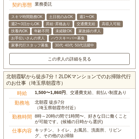
業務委託
契約形態
スキマ時間勤務OK
土日祝のみOK
週1〜OK
週2〜3日からOK
昇給･昇格あり
交通費支給
高収入可能
扶養内OK
年齢不問
未経験OK
家政婦の求人
お手伝いさんの求人
ハウスキーパー募集
家事代行スタッフ募集
30代･40代･50代活躍中
この求人の詳細を見る
北朝霞駅から徒歩7分！2LDKマンションでのお掃除代行
のお仕事（埼玉県朝霞市）
1,500〜1,860円
、交通費支給、前払い制度あり
時給
北朝霞 徒歩7分
勤務地
（埼玉県朝霞市付近）
8時～20時の間で1時間〜、好きな日に働くこと
勤務時間
が可能です。(候補の日時から選択)
キッチン、トイレ、お風呂、洗面所、リビン
仕事内容
グ、その他のお掃除