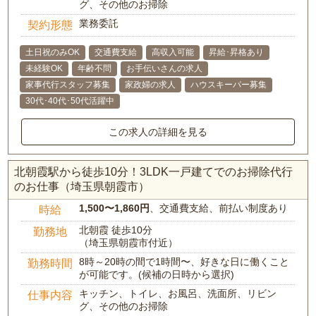
グ、その他のお掃除
業務委託
契約形態
土日祝のみOK
交通費支給
高収入可能
昇給･昇格あり
未経験OK
年齢不問
お手伝いさんの求人
家事代行スタッフ募集
家政婦の求人
ハウスキーパー募集
30代･40代･50代活躍中
この求人の詳細を見る
北朝霞駅から徒歩10分！3LDK一戸建てでのお掃除代行
のお仕事（埼玉県朝霞市）
1,500〜1,860円
、交通費支給、前払い制度あり
時給
北朝霞 徒歩10分
勤務地
（埼玉県朝霞市付近）
8時～20時の間で1時間〜、好きな日に働くこと
勤務時間
が可能です。(候補の日時から選択)
キッチン、トイレ、お風呂、洗面所、リビン
仕事内容
グ、その他のお掃除