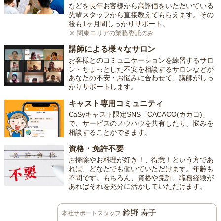
などを長年お客様から高評価をいただいている
先輩スタッフから直接教えてもらえます。その
後も1ヶ月間しっかりサポート。
※ 関東エリアの業務委託のみ
講師による様々なサロン
お客様とのコミュニケーションを練習するサロ
ン・ちょっとした不安を相談するサロンなどが
あなたの不安・お悩みに合わせて、講師がしっ
かりサポートします。
キャスト専用コミュニティ
CaSyキャスト限定SNS「CACACO(カカコ)」
で、サービスのノウハウを共有したり、悩みを
相談することができます。
資格・免許不要
お掃除やお料理が好き！、得意！という方であ
れば、どなたでも働いていただけます。年齢も
不問です。もちろん、資格や免許、職務経験が
あればそれを充分に活かしていただけます。
鈴野 寿子
本社サポートスタッフ