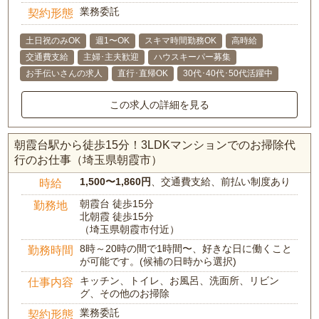
業務委託
契約形態
土日祝のみOK
週1〜OK
スキマ時間勤務OK
高時給
交通費支給
主婦･主夫歓迎
ハウスキーパー募集
お手伝いさんの求人
直行･直帰OK
30代･40代･50代活躍中
この求人の詳細を見る
朝霞台駅から徒歩15分！3LDKマンションでのお掃除代
行のお仕事（埼玉県朝霞市）
1,500〜1,860円
、交通費支給、前払い制度あり
時給
朝霞台 徒歩15分
勤務地
北朝霞 徒歩15分
（埼玉県朝霞市付近）
8時～20時の間で1時間〜、好きな日に働くこと
勤務時間
が可能です。(候補の日時から選択)
キッチン、トイレ、お風呂、洗面所、リビン
仕事内容
グ、その他のお掃除
業務委託
契約形態