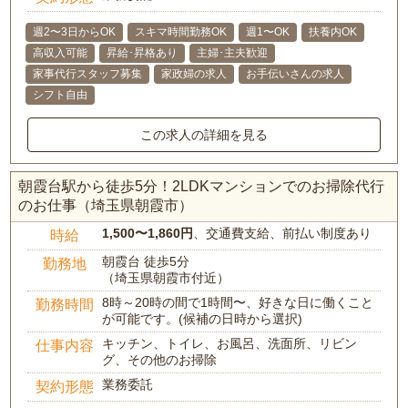
週2〜3日からOK
スキマ時間勤務OK
週1〜OK
扶養内OK
高収入可能
昇給･昇格あり
主婦･主夫歓迎
家事代行スタッフ募集
家政婦の求人
お手伝いさんの求人
シフト自由
この求人の詳細を見る
朝霞台駅から徒歩5分！2LDKマンションでのお掃除代行
のお仕事（埼玉県朝霞市）
1,500〜1,860円
、交通費支給、前払い制度あり
時給
朝霞台 徒歩5分
勤務地
（埼玉県朝霞市付近）
8時～20時の間で1時間〜、好きな日に働くこと
勤務時間
が可能です。(候補の日時から選択)
キッチン、トイレ、お風呂、洗面所、リビン
仕事内容
グ、その他のお掃除
業務委託
契約形態