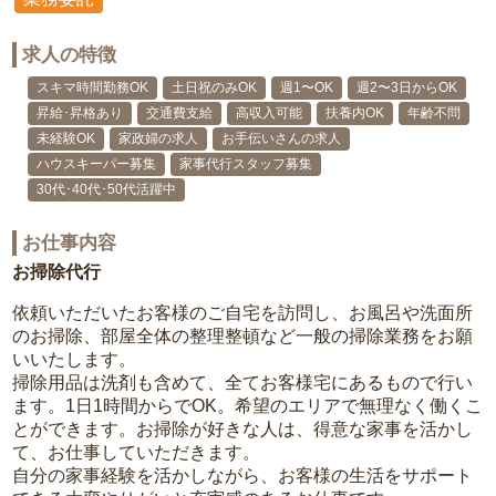
求人の特徴
スキマ時間勤務OK
土日祝のみOK
週1〜OK
週2〜3日からOK
昇給･昇格あり
交通費支給
高収入可能
扶養内OK
年齢不問
未経験OK
家政婦の求人
お手伝いさんの求人
ハウスキーパー募集
家事代行スタッフ募集
30代･40代･50代活躍中
お仕事内容
お掃除代行
依頼いただいたお客様のご自宅を訪問し、お風呂や洗面所
のお掃除、部屋全体の整理整頓など一般の掃除業務をお願
いいたします。
掃除用品は洗剤も含めて、全てお客様宅にあるもので行い
ます。1日1時間からでOK。希望のエリアで無理なく働くこ
とができます。お掃除が好きな人は、得意な家事を活かし
て、お仕事していただきます。
自分の家事経験を活かしながら、お客様の生活をサポート