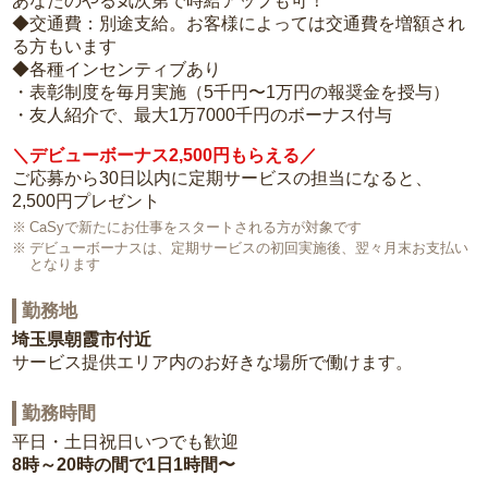
あなたのやる気次第で時給アップも可！
◆交通費：別途支給。お客様によっては交通費を増額され
る方もいます
◆各種インセンティブあり
・表彰制度を毎月実施（5千円〜1万円の報奨金を授与）
・友人紹介で、最大1万7000千円のボーナス付与
＼デビューボーナス2,500円もらえる／
ご応募から30日以内に定期サービスの担当になると、
2,500円プレゼント
CaSyで新たにお仕事をスタートされる方が対象です
デビューボーナスは、定期サービスの初回実施後、翌々月末お支払い
となります
勤務地
埼玉県朝霞市付近
サービス提供エリア内のお好きな場所で働けます。
勤務時間
平日・土日祝日いつでも歓迎
8時～20時の間で1日1時間〜