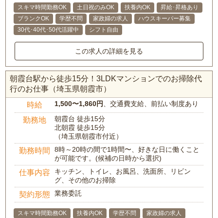
スキマ時間勤務OK
土日祝のみOK
扶養内OK
昇給･昇格あり
ブランクOK
学歴不問
家政婦の求人
ハウスキーパー募集
30代･40代･50代活躍中
シフト自由
この求人の詳細を見る
朝霞台駅から徒歩15分！3LDKマンションでのお掃除代
行のお仕事（埼玉県朝霞市）
1,500〜1,860円
、交通費支給、前払い制度あり
時給
朝霞台 徒歩15分
勤務地
北朝霞 徒歩15分
（埼玉県朝霞市付近）
8時～20時の間で1時間〜、好きな日に働くこと
勤務時間
が可能です。(候補の日時から選択)
キッチン、トイレ、お風呂、洗面所、リビン
仕事内容
グ、その他のお掃除
業務委託
契約形態
スキマ時間勤務OK
扶養内OK
学歴不問
家政婦の求人