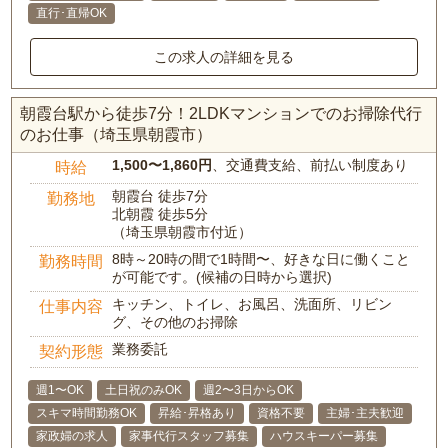
直行･直帰OK
この求人の詳細を見る
朝霞台駅から徒歩7分！2LDKマンションでのお掃除代行
のお仕事（埼玉県朝霞市）
1,500〜1,860円
、交通費支給、前払い制度あり
時給
朝霞台 徒歩7分
勤務地
北朝霞 徒歩5分
（埼玉県朝霞市付近）
8時～20時の間で1時間〜、好きな日に働くこと
勤務時間
が可能です。(候補の日時から選択)
キッチン、トイレ、お風呂、洗面所、リビン
仕事内容
グ、その他のお掃除
業務委託
契約形態
週1〜OK
土日祝のみOK
週2〜3日からOK
スキマ時間勤務OK
昇給･昇格あり
資格不要
主婦･主夫歓迎
家政婦の求人
家事代行スタッフ募集
ハウスキーパー募集