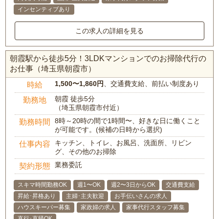
インセンティブあり
この求人の詳細を見る
朝霞駅から徒歩5分！3LDKマンションでのお掃除代行の
お仕事（埼玉県朝霞市）
1,500〜1,860円
、交通費支給、前払い制度あり
時給
朝霞 徒歩5分
勤務地
（埼玉県朝霞市付近）
8時～20時の間で1時間〜、好きな日に働くこと
勤務時間
が可能です。(候補の日時から選択)
キッチン、トイレ、お風呂、洗面所、リビン
仕事内容
グ、その他のお掃除
業務委託
契約形態
スキマ時間勤務OK
週1〜OK
週2〜3日からOK
交通費支給
昇給･昇格あり
主婦･主夫歓迎
お手伝いさんの求人
ハウスキーパー募集
家政婦の求人
家事代行スタッフ募集
直行･直帰OK