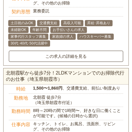
グ、その他のお掃除
業務委託
契約形態
土日祝のみOK
交通費支給
高収入可能
昇給･昇格あり
未経験OK
年齢不問
お手伝いさんの求人
家事代行スタッフ募集
家政婦の求人
ハウスキーパー募集
30代･40代･50代活躍中
この求人の詳細を見る
北朝霞駅から徒歩7分！2LDKマンションでのお掃除代行
のお仕事（埼玉県朝霞市）
1,500〜1,860円
、交通費支給、前払い制度あり
時給
北朝霞 徒歩7分
勤務地
（埼玉県朝霞市付近）
8時～20時の間で1時間〜、好きな日に働くこと
勤務時間
が可能です。(候補の日時から選択)
キッチン、トイレ、お風呂、洗面所、リビン
仕事内容
グ、その他のお掃除