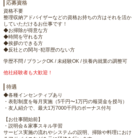
応募資格
資格不要
整理収納アドバイザーなどの資格お持ちの方はそれを活か
していただけるお仕事です！
◆お掃除が得意な方
◆時間を守れる方
◆挨拶のできる方
◆反社との関与･犯罪歴のない方
学歴不問 / ブランクOK / 未経験OK / 扶養内就業の調整可
他社経験者も大歓迎！
待遇
◆各種インセンティブあり
・表彰制度を毎月実施（5千円〜1万円の報奨金を授与）
・友人紹介で、最大1万7000千円のボーナス付与
【お仕事開始前】
・説明会＆家事スキル学習
サービス実施の流れやシステムの説明、掃除や料理におけ