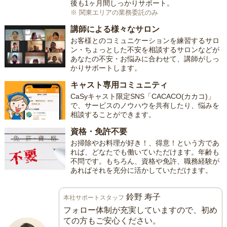
後も1ヶ月間しっかりサポート。
※ 関東エリアの業務委託のみ
講師による様々なサロン
お客様とのコミュニケーションを練習するサロ
ン・ちょっとした不安を相談するサロンなどが
あなたの不安・お悩みに合わせて、講師がしっ
かりサポートします。
キャスト専用コミュニティ
CaSyキャスト限定SNS「CACACO(カカコ)」
で、サービスのノウハウを共有したり、悩みを
相談することができます。
資格・免許不要
お掃除やお料理が好き！、得意！という方であ
れば、どなたでも働いていただけます。年齢も
不問です。もちろん、資格や免許、職務経験が
あればそれを充分に活かしていただけます。
鈴野 寿子
本社サポートスタッフ
フォロー体制が充実していますので、初め
ての方もご安心ください。