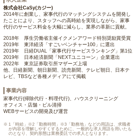
株式会社CaSy(カジー)
2014年に創業し、家事代行のマッチングシステムを開発し
たことにより、スタッフへの高時給を実現しながら、家事
代行のサービス料金を大幅に減らし、業界の革新に貢献。
2018年 厚生労働省主催イクメンアワード特別奨励賞受賞
2019年 東洋経済「すごいベンチャー100」に選出
2019年 日経DUAL「家事代行サービスランキング」第1位
2019年 日本経済新聞「NEXTユニコーン」企業選出
2022年 東京証券取引所マザーズ上場
他、日経新聞、朝日新聞、読売新聞、テレビ朝日、日本テ
レビ、TBSなど各種メディアにて掲載
事業内容
家事代行(掃除代行・料理代行)、ハウスクリーニング
オフィス・店舗・ビル清掃
WEBサービスの開発及び運営
1「時給」※2「勤務時間」※3「勤務地」などの用語は、求職者
が内容を理解しやすくするために、一般的な求人用語を用いたも
のとなり、契約形態は業務委託での求人となります。