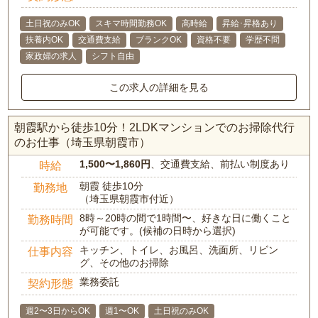
土日祝のみOK
スキマ時間勤務OK
高時給
昇給･昇格あり
扶養内OK
交通費支給
ブランクOK
資格不要
学歴不問
家政婦の求人
シフト自由
この求人の詳細を見る
朝霞駅から徒歩10分！2LDKマンションでのお掃除代行
のお仕事（埼玉県朝霞市）
1,500〜1,860円
、交通費支給、前払い制度あり
時給
朝霞 徒歩10分
勤務地
（埼玉県朝霞市付近）
8時～20時の間で1時間〜、好きな日に働くこと
勤務時間
が可能です。(候補の日時から選択)
キッチン、トイレ、お風呂、洗面所、リビン
仕事内容
グ、その他のお掃除
業務委託
契約形態
週2〜3日からOK
週1〜OK
土日祝のみOK