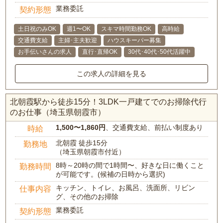
業務委託
契約形態
土日祝のみOK
週1〜OK
スキマ時間勤務OK
高時給
交通費支給
主婦･主夫歓迎
ハウスキーパー募集
お手伝いさんの求人
直行･直帰OK
30代･40代･50代活躍中
この求人の詳細を見る
北朝霞駅から徒歩15分！3LDK一戸建てでのお掃除代行
のお仕事（埼玉県朝霞市）
1,500〜1,860円
、交通費支給、前払い制度あり
時給
北朝霞 徒歩15分
勤務地
（埼玉県朝霞市付近）
8時～20時の間で1時間〜、好きな日に働くこと
勤務時間
が可能です。(候補の日時から選択)
キッチン、トイレ、お風呂、洗面所、リビン
仕事内容
グ、その他のお掃除
業務委託
契約形態