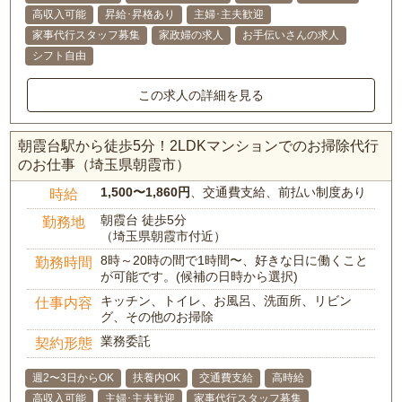
高収入可能
昇給･昇格あり
主婦･主夫歓迎
家事代行スタッフ募集
家政婦の求人
お手伝いさんの求人
シフト自由
この求人の詳細を見る
朝霞台駅から徒歩5分！2LDKマンションでのお掃除代行
のお仕事（埼玉県朝霞市）
1,500〜1,860円
、交通費支給、前払い制度あり
時給
朝霞台 徒歩5分
勤務地
（埼玉県朝霞市付近）
8時～20時の間で1時間〜、好きな日に働くこと
勤務時間
が可能です。(候補の日時から選択)
キッチン、トイレ、お風呂、洗面所、リビン
仕事内容
グ、その他のお掃除
業務委託
契約形態
週2〜3日からOK
扶養内OK
交通費支給
高時給
高収入可能
主婦･主夫歓迎
家事代行スタッフ募集