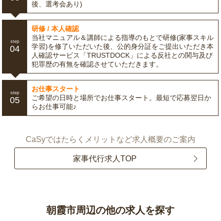
後、選考会あり)
研修 / 本人確認
当社マニュアル＆講師による指導のもとで研修(家事スキル
step
学習)を修了いただいた後、公的身分証をご提出いただき本
04
人確認サービス「TRUSTDOCK」による反社との関与及び
犯罪歴の有無を確認させていただきます。
お仕事スタート
step
ご希望の日時と場所でお仕事スタート。最短で応募翌日か
05
らお仕事可能♪
CaSyではたらくメリットなど求人概要のご案内
家事代行求人TOP
朝霞市周辺の他の求人を探す