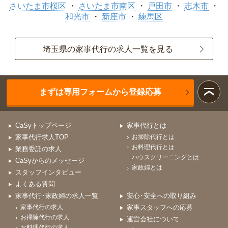
さいたま市桜区
さいたま市南区
戸田市
志木市
和光市
新座市
練馬区
埼玉県の家事代行の求人一覧を見る
まずは専用フォームから登録応募
CaSyトップページ
家事代行とは
家事代行求人TOP
お掃除代行とは
お料理代行とは
業務委託の求人
ハウスクリーニングとは
CaSyからのメッセージ
家政婦とは
スタッフインタビュー
よくある質問
家事代行･家政婦の求人一覧
安心･安全への取り組み
家事代行の求人
家事スタッフへの応募
お掃除代行の求人
運営会社について
お料理代行の求人