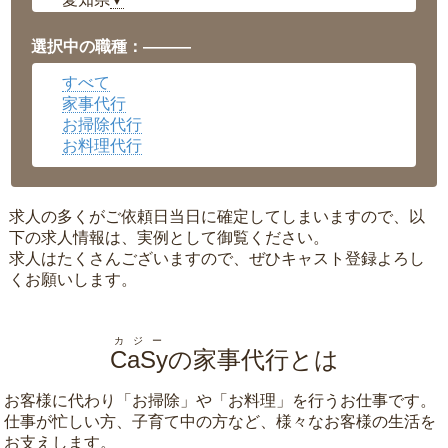
▼
福井県
▼
岡山県
▼
選択中の職種：———
広島県
▼
すべて
沖縄県
▼
家事代行
お掃除代行
お料理代行
求人の多くがご依頼日当日に確定してしまいますので、以
下の求人情報は、実例として御覧ください。
求人はたくさんございますので、ぜひキャスト登録よろし
くお願いします。
カジー
CaSy
の家事代行とは
お客様に代わり「
お掃除
」や「
お料理
」を行うお仕事です。
仕事が忙しい方、子育て中の方など、様々なお客様の生活を
お支えします。