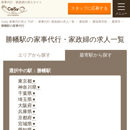
家事代行・家政婦の求人サイト
スタッフに応募する
メニュー
CaSy 家事代行求人 TOP
家事代行･家政婦の求人一覧
愛知県
愛知県市部
愛西市
勝幡駅の家事代行
勝幡駅の家事代行・家政婦の求人一覧
エリアから探す
最寄駅から探す
選択中の駅：勝幡駅
東京都
▼
神奈川県
▼
千葉県
▼
埼玉県
▼
大阪府
▼
兵庫県
▼
京都府
▼
宮城県
▼
愛知県