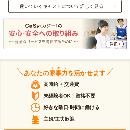
働いているキャストについて詳しく見る
スキル
あなたの
家事力
を活かせます
高時給 + 交通費
未経験者OK！資格不要
好きな曜日·時間に働ける
主婦/主夫歓迎