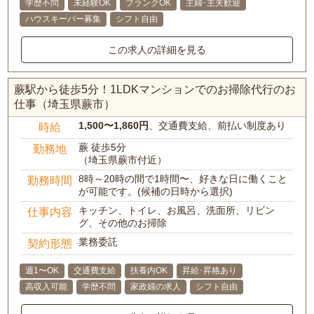
学歴不問
未経験OK
ブランクOK
主婦･主夫歓迎
ハウスキーパー募集
シフト自由
この求人の詳細を見る
蕨駅から徒歩5分！1LDKマンションでのお掃除代行のお
仕事（埼玉県蕨市）
1,500〜1,860円
、交通費支給、前払い制度あり
時給
蕨 徒歩5分
勤務地
（埼玉県蕨市付近）
8時～20時の間で1時間〜、好きな日に働くこと
勤務時間
が可能です。(候補の日時から選択)
キッチン、トイレ、お風呂、洗面所、リビン
仕事内容
グ、その他のお掃除
業務委託
契約形態
週1〜OK
交通費支給
扶養内OK
昇給･昇格あり
高収入可能
学歴不問
家政婦の求人
シフト自由