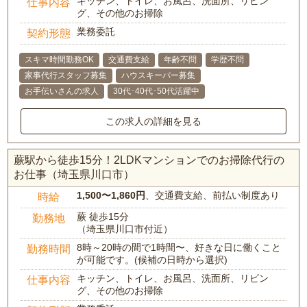
キッチン、トイレ、お風呂、洗面所、リビン
仕事内容
グ、その他のお掃除
業務委託
契約形態
スキマ時間勤務OK
交通費支給
年齢不問
学歴不問
家事代行スタッフ募集
ハウスキーパー募集
お手伝いさんの求人
30代･40代･50代活躍中
この求人の詳細を見る
蕨駅から徒歩15分！2LDKマンションでのお掃除代行の
お仕事（埼玉県川口市）
1,500〜1,860円
、交通費支給、前払い制度あり
時給
蕨 徒歩15分
勤務地
（埼玉県川口市付近）
8時～20時の間で1時間〜、好きな日に働くこと
勤務時間
が可能です。(候補の日時から選択)
キッチン、トイレ、お風呂、洗面所、リビン
仕事内容
グ、その他のお掃除