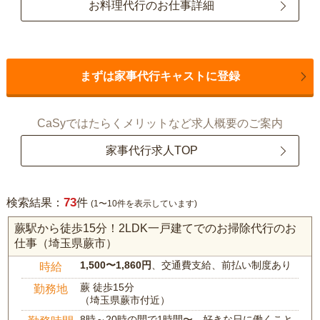
お料理代行のお仕事詳細
まずは家事代行キャストに登録
CaSyではたらくメリットなど求人概要のご案内
家事代行求人TOP
73
検索結果：
件
(1〜10件を表示しています)
蕨駅から徒歩15分！2LDK一戸建てでのお掃除代行のお
仕事（埼玉県蕨市）
1,500〜1,860円
、交通費支給、前払い制度あり
時給
蕨 徒歩15分
勤務地
（埼玉県蕨市付近）
8時～20時の間で1時間〜、好きな日に働くこと