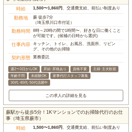
1,500〜1,860円
、交通費支給、前払い制度あり
時給
蕨 徒歩7分
勤務地
（埼玉県川口市付近）
8時～20時の間で1時間〜、好きな日に働くこと
勤務時間
が可能です。(候補の日時から選択)
キッチン、トイレ、お風呂、洗面所、リビン
仕事内容
グ、その他のお掃除
業務委託
契約形態
週2〜3日からOK
昇給･昇格あり
資格不要
主婦･主夫歓迎
年齢不問
未経験OK
家事代行スタッフ募集
30代･40代･50代活躍中
この求人の詳細を見る
蕨駅から徒歩5分！1Kマンションでのお掃除代行のお仕
事（埼玉県蕨市）
1,500〜1,860円
、交通費支給、前払い制度あり
時給