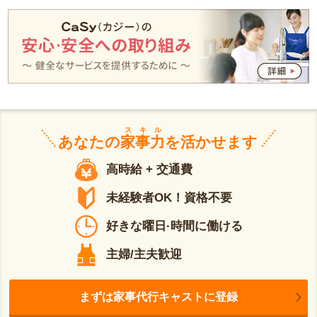
スキル
あなたの
家事力
を活かせます
高時給 + 交通費
未経験者OK！資格不要
好きな曜日·時間に働ける
主婦/主夫歓迎
まずは家事代行キャストに登録