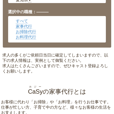
▼
福井県
▼
岡山県
▼
選択中の職種：———
広島県
▼
すべて
沖縄県
▼
家事代行
お掃除代行
お料理代行
求人の多くがご依頼日当日に確定してしまいますので、以
下の求人情報は、実例として御覧ください。
求人はたくさんございますので、ぜひキャスト登録よろし
くお願いします。
カジー
CaSy
の家事代行とは
お客様に代わり「
お掃除
」や「
お料理
」を行うお仕事です。
仕事が忙しい方、子育て中の方など、様々なお客様の生活を
お支えします。