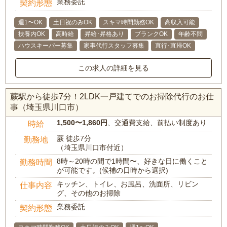
業務委託
契約形態
週1〜OK
土日祝のみOK
スキマ時間勤務OK
高収入可能
扶養内OK
高時給
昇給･昇格あり
ブランクOK
年齢不問
ハウスキーパー募集
家事代行スタッフ募集
直行･直帰OK
この求人の詳細を見る
蕨駅から徒歩7分！2LDK一戸建てでのお掃除代行のお仕
事（埼玉県川口市）
1,500〜1,860円
、交通費支給、前払い制度あり
時給
蕨 徒歩7分
勤務地
（埼玉県川口市付近）
8時～20時の間で1時間〜、好きな日に働くこと
勤務時間
が可能です。(候補の日時から選択)
キッチン、トイレ、お風呂、洗面所、リビン
仕事内容
グ、その他のお掃除
業務委託
契約形態