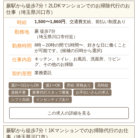
蕨駅から徒歩7分！2LDKマンションでのお掃除代行のお
仕事（埼玉県川口市）
1,500〜1,860円
、交通費支給、前払い制度あり
時給
蕨 徒歩7分
勤務地
（埼玉県川口市付近）
8時～20時の間で1時間〜、好きな日に働くこと
勤務時間
が可能です。(候補の日時から選択)
キッチン、トイレ、お風呂、洗面所、リビン
仕事内容
グ、その他のお掃除
業務委託
契約形態
週2〜3日からOK
週1〜OK
昇給･昇格あり
高時給
資格不要
家事代行スタッフ募集
お手伝いさんの求人
シフト自由
インセンティブあり
この求人の詳細を見る
蕨駅から徒歩7分！1Kマンションでのお掃除代行のお仕
事（埼玉県川口市）