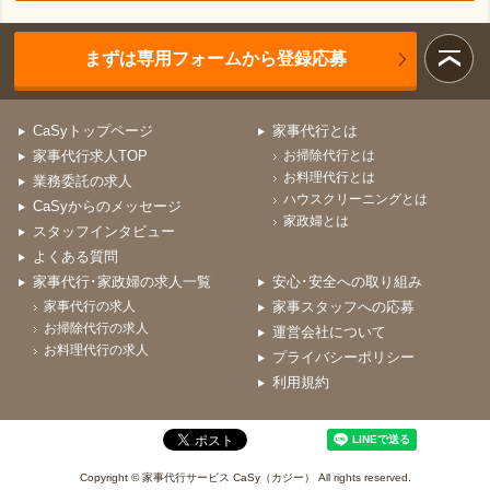
まずは専用フォームから登録応募
CaSyトップページ
家事代行とは
家事代行求人TOP
お掃除代行とは
お料理代行とは
業務委託の求人
ハウスクリーニングとは
CaSyからのメッセージ
家政婦とは
スタッフインタビュー
よくある質問
家事代行･家政婦の求人一覧
安心･安全への取り組み
家事代行の求人
家事スタッフへの応募
お掃除代行の求人
運営会社について
お料理代行の求人
プライバシーポリシー
利用規約
Copyright © 家事代行サービス CaSy（カジー） All rights reserved.