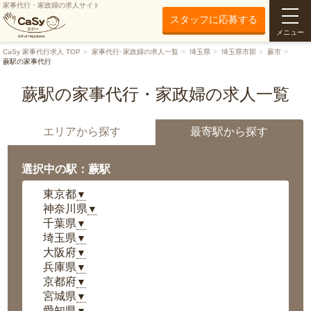
家事代行・家政婦の求人サイト
スタッフに応募する
メニュー
CaSy 家事代行求人 TOP
家事代行･家政婦の求人一覧
埼玉県
埼玉県市部
蕨市
蕨駅の家事代行
蕨駅の家事代行・家政婦の求人一覧
エリアから探す
最寄駅から探す
選択中の駅：蕨駅
東京都
▼
神奈川県
▼
千葉県
▼
埼玉県
▼
大阪府
▼
兵庫県
▼
京都府
▼
宮城県
▼
愛知県