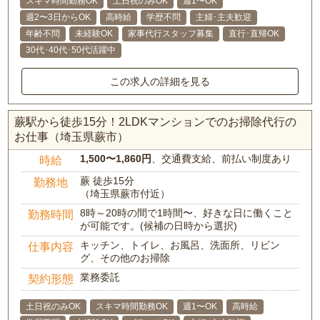
スキマ時間勤務OK
土日祝のみOK
週1〜OK
週2〜3日からOK
高時給
学歴不問
主婦･主夫歓迎
年齢不問
未経験OK
家事代行スタッフ募集
直行･直帰OK
30代･40代･50代活躍中
この求人の詳細を見る
蕨駅から徒歩15分！2LDKマンションでのお掃除代行の
お仕事（埼玉県蕨市）
1,500〜1,860円
、交通費支給、前払い制度あり
時給
蕨 徒歩15分
勤務地
（埼玉県蕨市付近）
8時～20時の間で1時間〜、好きな日に働くこと
勤務時間
が可能です。(候補の日時から選択)
キッチン、トイレ、お風呂、洗面所、リビン
仕事内容
グ、その他のお掃除
業務委託
契約形態
土日祝のみOK
スキマ時間勤務OK
週1〜OK
高時給