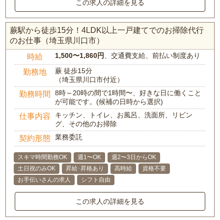
この求人の詳細を見る
蕨駅から徒歩15分！4LDK以上一戸建てでのお掃除代行
のお仕事（埼玉県川口市）
1,500〜1,860円
、交通費支給、前払い制度あり
時給
蕨 徒歩15分
勤務地
（埼玉県川口市付近）
8時～20時の間で1時間〜、好きな日に働くこと
勤務時間
が可能です。(候補の日時から選択)
キッチン、トイレ、お風呂、洗面所、リビン
仕事内容
グ、その他のお掃除
業務委託
契約形態
スキマ時間勤務OK
週1〜OK
週2〜3日からOK
土日祝のみOK
昇給･昇格あり
高時給
資格不要
お手伝いさんの求人
シフト自由
この求人の詳細を見る