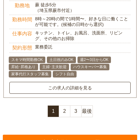
蕨 徒歩5分
勤務地
（埼玉県蕨市付近）
8時～20時の間で1時間〜、好きな日に働くこと
勤務時間
が可能です。(候補の日時から選択)
キッチン、トイレ、お風呂、洗面所、リビン
仕事内容
グ、その他のお掃除
業務委託
契約形態
スキマ時間勤務OK
土日祝のみOK
週2〜3日からOK
昇給･昇格あり
主婦･主夫歓迎
ハウスキーパー募集
家事代行スタッフ募集
シフト自由
この求人の詳細を見る
1
2
3
最後