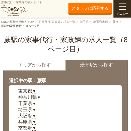
家事代行・家政婦の求人サイト
スタッフに応募する
メニュー
CaSy 家事代行求人 TOP
家事代行･家政婦の求人一覧
埼玉県
埼玉県市部
蕨市
蕨駅
の家事代行
8ページ目
蕨駅の家事代行・家政婦の求人一覧（8
ページ目）
エリアから探す
最寄駅から探す
選択中の駅：蕨駅
東京都
▼
神奈川県
▼
千葉県
▼
埼玉県
▼
大阪府
▼
兵庫県
▼
京都府
▼