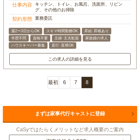
キッチン、トイレ、お風呂、洗面所、リビン
仕事内容
グ、その他のお掃除
業務委託
契約形態
週2〜3日からOK
スキマ時間勤務OK
昇給･昇格あり
学歴不問
資格不要
主婦･主夫歓迎
家政婦の求人
ハウスキーパー募集
直行･直帰OK
この求人の詳細を見る
最初
6
7
8
まずは家事代行キャストに登録
CaSyではたらくメリットなど求人概要のご案内