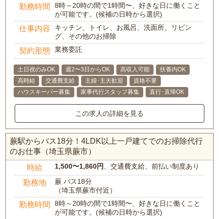
8時～20時の間で1時間〜、好きな日に働くこと
勤務時間
が可能です。(候補の日時から選択)
キッチン、トイレ、お風呂、洗面所、リビン
仕事内容
グ、その他のお掃除
業務委託
契約形態
土日祝のみOK
週2〜3日からOK
高収入可能
扶養内OK
高時給
交通費支給
主婦･主夫歓迎
資格不要
ハウスキーパー募集
家事代行スタッフ募集
直行･直帰OK
この求人の詳細を見る
蕨駅からバス18分！4LDK以上一戸建てでのお掃除代行
のお仕事（埼玉県蕨市）
1,500〜1,860円
、交通費支給、前払い制度あり
時給
蕨 バス18分
勤務地
（埼玉県蕨市付近）
8時～20時の間で1時間〜、好きな日に働くこと
勤務時間
が可能です。(候補の日時から選択)