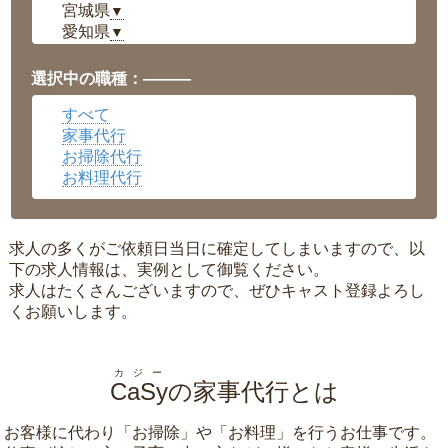
宮城県
▼
愛知県
▼
福井県
▼
岡山県
▼
選択中の職種：———
広島県
▼
すべて
沖縄県
▼
家事代行
お掃除代行
お料理代行
求人の多くがご依頼日当日に確定してしまいますので、以
下の求人情報は、実例として御覧ください。
求人はたくさんございますので、ぜひキャスト登録よろし
くお願いします。
カジー
CaSy
の家事代行とは
お客様に代わり「
お掃除
」や「
お料理
」を行うお仕事です。