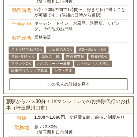
（埼玉県川口市付近）
8時～20時の間で1時間〜、好きな日に働くこと
勤務時間
が可能です。(候補の日時から選択)
キッチン、トイレ、お風呂、洗面所、リビン
仕事内容
グ、その他のお掃除
業務委託
契約形態
スキマ時間勤務OK
土日祝のみOK
週2〜3日からOK
昇給･昇格あり
高収入可能
交通費支給
扶養内OK
ブランクOK
ハウスキーパー募集
お手伝いさんの求人
家事代行スタッフ募集
シフト自由
この求人の詳細を見る
蕨駅からバス30分！1Kマンションでのお掃除代行のお仕
事（埼玉県川口市）
1,500〜1,860円
、交通費支給、前払い制度あり
時給
蕨 バス30分
勤務地
（埼玉県川口市付近）