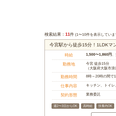
11
検索結果：
件
(1〜10件を表示していま
今宮駅から徒歩15分！1LDK
1,500〜1,860円
、
時給
今宮 徒歩15分
勤務地
（大阪府大阪市浪
8時～20時の間
勤務時間
キッチン、トイレ
仕事内容
業務委託
契約形態
週2〜3日からOK
高時給
扶養内OK