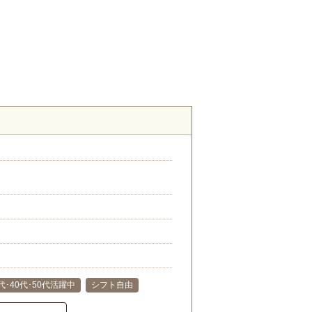
）
代･40代･50代活躍中
シフト自由