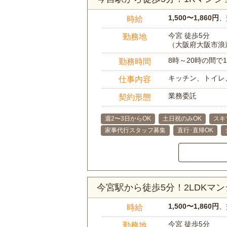
1,500〜1,860円
、
時給
今宮 徒歩5分
勤務地
（大阪府大阪市浪
8時～20時の間
勤務時間
キッチン、トイレ
仕事内容
業務委託
契約形態
週2〜3日からOK
土日祝のみOK
スキ
家事代行スタッフ募集
直行･直帰OK
今宮駅から徒歩5分！2LDK
1,500〜1,860円
、
時給
今宮 徒歩5分
勤務地