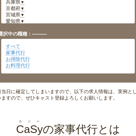
兵庫県
▼
京都府
▼
宮城県
▼
愛知県
▼
福井県
▼
選択中の職種：———
岡山県
▼
広島県
▼
すべて
沖縄県
▼
家事代行
お掃除代行
お料理代行
日当日に確定してしまいますので、以下の求人情報は、実例と
いますので、ぜひキャスト登録よろしくお願いします。
カジー
CaSy
の家事代行とは