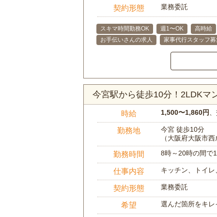
業務委託
契約形態
スキマ時間勤務OK
週1〜OK
高時給
お手伝いさんの求人
家事代行スタッフ募
今宮駅から徒歩10分！2LDK
1,500〜1,860円
、
時給
今宮 徒歩10分
勤務地
（大阪府大阪市西
8時～20時の間
勤務時間
キッチン、トイレ
仕事内容
業務委託
契約形態
選んだ箇所をキレ
希望