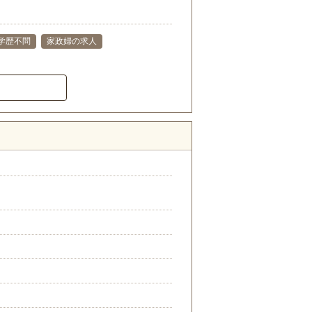
学歴不問
家政婦の求人
）