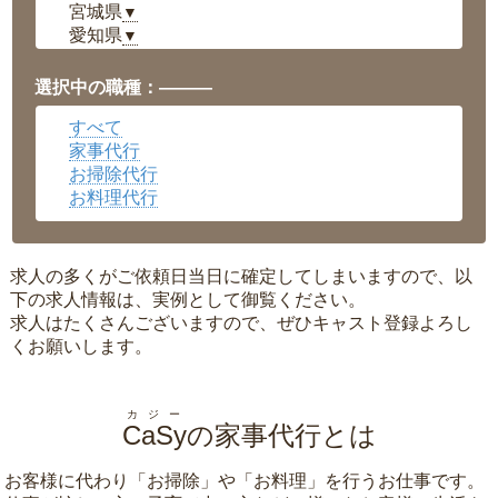
宮城県
▼
愛知県
▼
福井県
▼
岡山県
▼
選択中の職種：———
広島県
▼
すべて
沖縄県
▼
家事代行
お掃除代行
お料理代行
求人の多くがご依頼日当日に確定してしまいますので、以
下の求人情報は、実例として御覧ください。
求人はたくさんございますので、ぜひキャスト登録よろし
くお願いします。
カジー
CaSy
の家事代行とは
お客様に代わり「
お掃除
」や「
お料理
」を行うお仕事です。