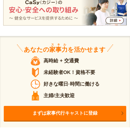
スキル
あなたの
家事力
を活かせます
高時給 + 交通費
未経験者OK！資格不要
好きな曜日·時間に働ける
主婦/主夫歓迎
まずは家事代行キャストに登録