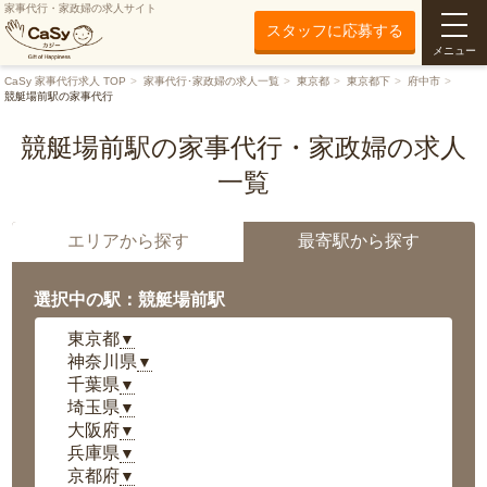
家事代行・家政婦の求人サイト
スタッフに応募する
メニュー
CaSy 家事代行求人 TOP
家事代行･家政婦の求人一覧
東京都
東京都下
府中市
競艇場前駅の家事代行
競艇場前駅の家事代行・家政婦の求人
一覧
エリアから探す
最寄駅から探す
選択中の駅：競艇場前駅
東京都
▼
神奈川県
▼
千葉県
▼
埼玉県
▼
大阪府
▼
兵庫県
▼
京都府
▼