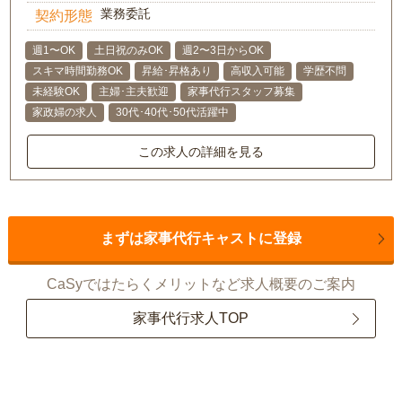
業務委託
契約形態
週1〜OK
土日祝のみOK
週2〜3日からOK
スキマ時間勤務OK
昇給･昇格あり
高収入可能
学歴不問
未経験OK
主婦･主夫歓迎
家事代行スタッフ募集
家政婦の求人
30代･40代･50代活躍中
この求人の詳細を見る
まずは家事代行キャストに登録
CaSyではたらくメリットなど求人概要のご案内
家事代行求人TOP