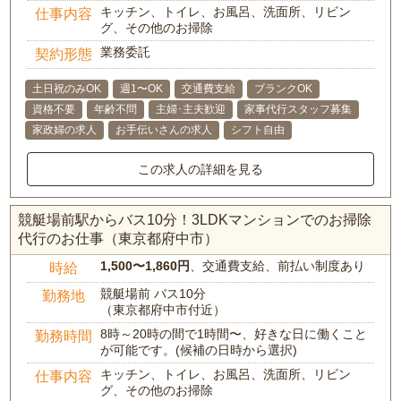
キッチン、トイレ、お風呂、洗面所、リビン
仕事内容
グ、その他のお掃除
業務委託
契約形態
土日祝のみOK
週1〜OK
交通費支給
ブランクOK
資格不要
年齢不問
主婦･主夫歓迎
家事代行スタッフ募集
家政婦の求人
お手伝いさんの求人
シフト自由
この求人の詳細を見る
競艇場前駅からバス10分！3LDKマンションでのお掃除
代行のお仕事（東京都府中市）
1,500〜1,860円
、交通費支給、前払い制度あり
時給
競艇場前 バス10分
勤務地
（東京都府中市付近）
8時～20時の間で1時間〜、好きな日に働くこと
勤務時間
が可能です。(候補の日時から選択)
キッチン、トイレ、お風呂、洗面所、リビン
仕事内容
グ、その他のお掃除