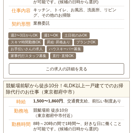
が可能です。(候補の日時から選択)
キッチン、トイレ、お風呂、洗面所、リビン
仕事内容
グ、その他のお掃除
業務委託
契約形態
週2〜3日からOK
週1〜OK
土日祝のみOK
スキマ時間勤務OK
昇給･昇格あり
ブランクOK
お手伝いさんの求人
ハウスキーパー募集
家事代行スタッフ募集
直行･直帰OK
この求人の詳細を見る
競艇場前駅から徒歩10分！4LDK以上一戸建てでのお掃
除代行のお仕事（東京都府中市）
1,500〜1,860円
、交通費支給、前払い制度あり
時給
競艇場前 徒歩10分
勤務地
（東京都府中市付近）
8時～20時の間で1時間〜、好きな日に働くこと
勤務時間
が可能です。(候補の日時から選択)