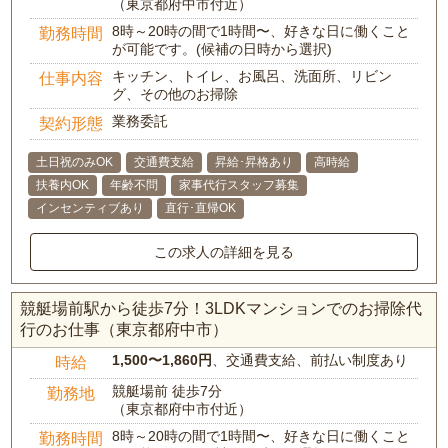
（東京都府中市付近）
8時～20時の間で1時間〜、好きな日に働くこと
勤務時間
が可能です。(候補の日時から選択)
キッチン、トイレ、お風呂、洗面所、リビン
仕事内容
グ、その他のお掃除
業務委託
契約形態
土日祝のみOK
交通費支給
昇給･昇格あり
高時給
扶養内OK
年齢不問
家事代行スタッフ募集
インセンティブあり
直行･直帰OK
この求人の詳細を見る
競艇場前駅から徒歩7分！3LDKマンションでのお掃除代
行のお仕事（東京都府中市）
1,500〜1,860円
、交通費支給、前払い制度あり
時給
競艇場前 徒歩7分
勤務地
（東京都府中市付近）
8時～20時の間で1時間〜、好きな日に働くこと
勤務時間