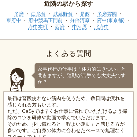
近隣の駅から探す
多磨
白糸台
武蔵野台
是政
多磨霊園
東府中
府中競馬正門前
分倍河原
府中(東京都)
府中本町
西府
中河原
北府中
よくある質問
家事代行の仕事は「体力的にきつい」と
聞きますが、運動が苦手でも大丈夫です
か？
最初は普段使わない筋肉を使うため、数日間は疲れを
感じられる方もいます。
ただ、CaSyでは早くお仕事に慣れていただけるよう掃
除のコツを研修や動画で学んでいただけます。
そのため、少し慣れると「程よい運動」と感じる方が
多いです。ご自身の体力に合わせたペースで無理なく
スタートできます。