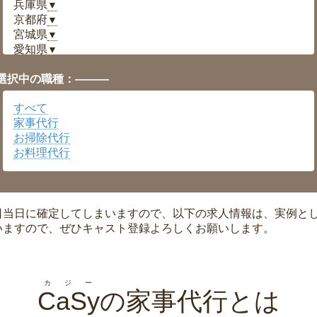
兵庫県
▼
京都府
▼
宮城県
▼
愛知県
▼
福井県
▼
選択中の職種：———
岡山県
▼
広島県
▼
すべて
沖縄県
▼
家事代行
お掃除代行
お料理代行
日当日に確定してしまいますので、以下の求人情報は、実例と
いますので、ぜひキャスト登録よろしくお願いします。
カジー
CaSy
の家事代行とは