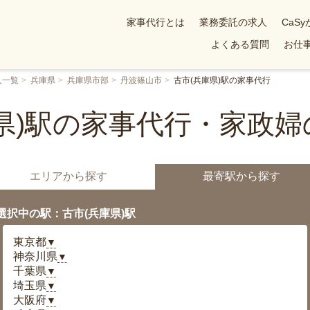
家事代行とは
業務委託の求人
CaS
よくある質問
お仕事
人一覧
兵庫県
兵庫県市部
丹波篠山市
古市(兵庫県)駅の家事代行
県)駅の家事代行・家政
エリアから探す
最寄駅から探す
選択中の駅：古市(兵庫県)駅
東京都
▼
神奈川県
▼
千葉県
▼
埼玉県
▼
大阪府
▼