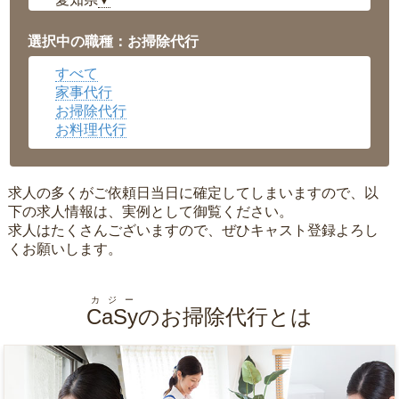
▼
福井県
▼
岡山県
▼
選択中の職種：お掃除代行
広島県
▼
すべて
沖縄県
▼
家事代行
お掃除代行
お料理代行
求人の多くがご依頼日当日に確定してしまいますので、以
下の求人情報は、実例として御覧ください。
求人はたくさんございますので、ぜひキャスト登録よろし
くお願いします。
カジー
CaSy
のお掃除代行とは