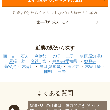
まずは家事代行キャストに登録
CaSyではたらくメリットなど求人概要のご案内
家事代行求人TOP
近隣の駅から探す
西一宮
石刀
今伊勢
奥町
二子
萩原(愛知県)
尾張一宮
名鉄一宮
観音寺(愛知県)
妙興寺
苅安賀
木曽川
黒田(愛知県)
玉ノ井
木曽川堤
開明
玉野
よくある質問
家事代行の仕事は「体力的にきつい」と