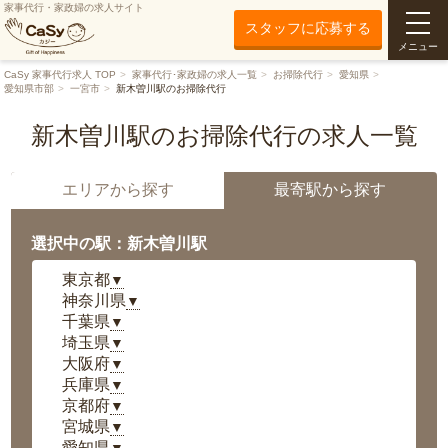
家事代行・家政婦の求人サイト
スタッフに応募する
メニュー
CaSy 家事代行求人 TOP
家事代行･家政婦の求人一覧
お掃除代行
愛知県
愛知県市部
一宮市
新木曽川駅のお掃除代行
新木曽川駅のお掃除代行の求人一覧
エリアから探す
最寄駅から探す
選択中の駅：新木曽川駅
東京都
▼
神奈川県
▼
千葉県
▼
埼玉県
▼
大阪府
▼
兵庫県
▼
京都府
▼
宮城県
▼
愛知県