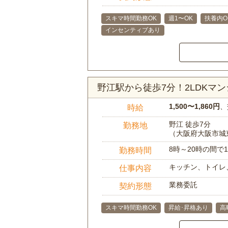
スキマ時間勤務OK
週1〜OK
扶養内O
インセンティブあり
野江駅から徒歩7分！2LDK
1,500〜1,860円
、
時給
野江 徒歩7分
勤務地
（大阪府大阪市城
8時～20時の間
勤務時間
キッチン、トイレ
仕事内容
業務委託
契約形態
スキマ時間勤務OK
昇給･昇格あり
高