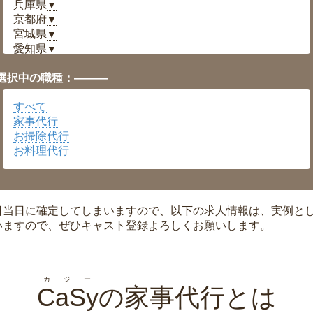
兵庫県
▼
京都府
▼
宮城県
▼
愛知県
▼
福井県
▼
選択中の職種：———
岡山県
▼
広島県
▼
すべて
沖縄県
▼
家事代行
お掃除代行
お料理代行
日当日に確定してしまいますので、以下の求人情報は、実例と
いますので、ぜひキャスト登録よろしくお願いします。
カジー
CaSy
の家事代行とは