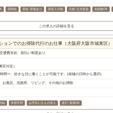
K
高時給
昇給･昇格あり
高収入可能
主婦･主夫歓迎
未経験OK
この求人の詳細を見る
マンションでのお掃除代行のお仕事（大阪府大阪市城東区）
交通費支給、前払い制度あり
東区付近）
で1時間〜、好きな日に働くことが可能です。(候補の日時から選択)
、お風呂、洗面所、リビング、その他のお掃除
時給
学歴不問
お手伝いさんの求人
直行･直帰OK