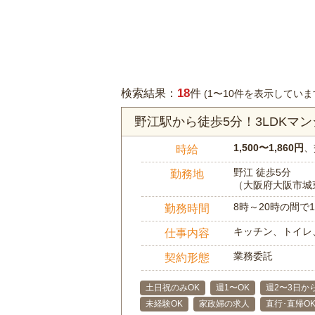
18
検索結果：
件
(1〜10件を表示していま
野江駅から徒歩5分！3LDK
1,500〜1,860円
、
時給
野江 徒歩5分
勤務地
（大阪府大阪市城
8時～20時の間
勤務時間
キッチン、トイレ
仕事内容
業務委託
契約形態
土日祝のみOK
週1〜OK
週2〜3日か
未経験OK
家政婦の求人
直行･直帰O