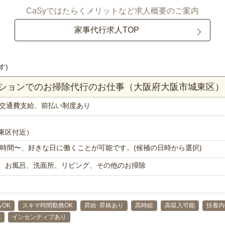
CaSyではたらくメリットなど求人概要のご案内
家事代行求人TOP
す)
マンションでのお掃除代行のお仕事（大阪府大阪市城東区）
交通費支給、前払い制度あり
東区付近）
で1時間〜、好きな日に働くことが可能です。(候補の日時から選択)
、お風呂、洗面所、リビング、その他のお掃除
らOK
スキマ時間勤務OK
昇給･昇格あり
高時給
高収入可能
扶養内
K
インセンティブあり