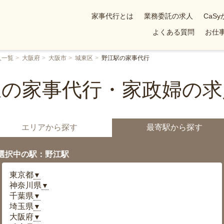
家事代行とは
業務委託の求人
CaS
よくある質問
お仕事
人一覧
大阪府
大阪市
城東区
野江駅の家事代行
駅の家事代行・家政婦の求
エリアから探す
最寄駅から探す
選択中の駅：野江駅
東京都
▼
神奈川県
▼
千葉県
▼
埼玉県
▼
大阪府
▼