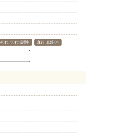
･40代･50代活躍中
直行･直帰OK