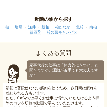
近隣の駅から探す
柏
増尾
逆井
新柏
柏たなか
北柏
南柏
豊四季
柏の葉キャンパス
よくある質問
家事代行の仕事は「体力的にきつい」と
聞きますが、運動が苦手でも大丈夫です
か？
最初は普段使わない筋肉を使うため、数日間は疲れを
感じられる方もいます。
ただ、CaSyでは早くお仕事に慣れていただけるよう掃
除のコツを研修や動画で学んでいただけます。