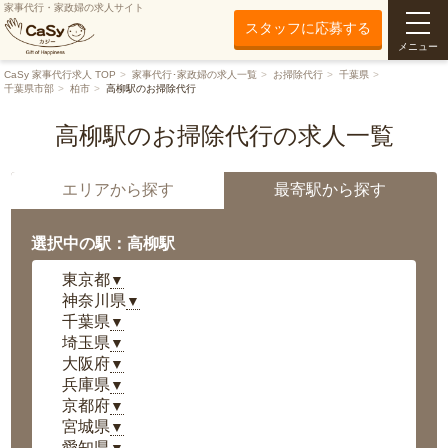
家事代行・家政婦の求人サイト
スタッフに応募する
メニュー
CaSy 家事代行求人 TOP
家事代行･家政婦の求人一覧
お掃除代行
千葉県
千葉県市部
柏市
高柳駅のお掃除代行
高柳駅のお掃除代行の求人一覧
エリアから探す
最寄駅から探す
選択中の駅：高柳駅
東京都
▼
神奈川県
▼
千葉県
▼
埼玉県
▼
大阪府
▼
兵庫県
▼
京都府
▼
宮城県
▼
愛知県