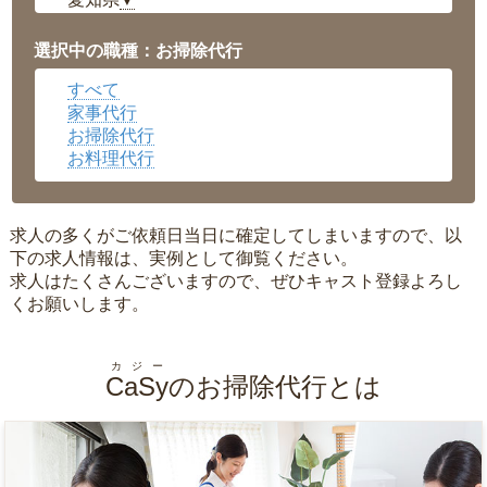
▼
福井県
▼
岡山県
▼
選択中の職種：お掃除代行
広島県
▼
すべて
沖縄県
▼
家事代行
お掃除代行
お料理代行
求人の多くがご依頼日当日に確定してしまいますので、以
下の求人情報は、実例として御覧ください。
求人はたくさんございますので、ぜひキャスト登録よろし
くお願いします。
カジー
CaSy
のお掃除代行とは