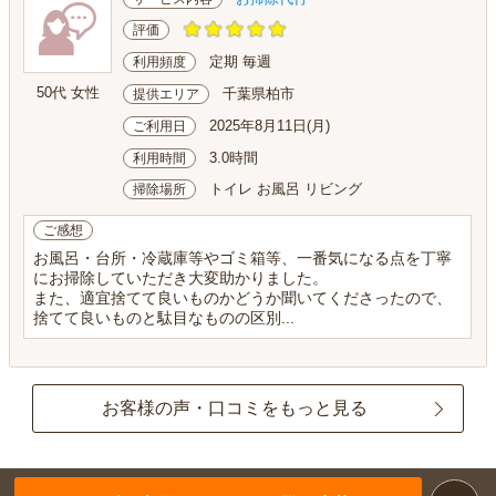
評価
定期 毎週
利用頻度
50代 女性
千葉県柏市
提供エリア
2025年8月11日(月)
ご利用日
3.0時間
利用時間
トイレ お風呂 リビング
掃除場所
ご感想
お風呂・台所・冷蔵庫等やゴミ箱等、一番気になる点を丁寧
にお掃除していただき大変助かりました。
また、適宜捨てて良いものかどうか聞いてくださったので、
捨てて良いものと駄目なものの区別...
お客様の声・口コミをもっと見る