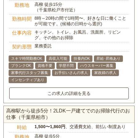
高柳 徒歩15分
勤務地
（千葉県松戸市付近）
8時～20時の間で1時間〜、好きな日に働くこと
勤務時間
が可能です。(候補の日時から選択)
キッチン、トイレ、お風呂、洗面所、リビン
仕事内容
グ、その他のお掃除
業務委託
契約形態
スキマ時間勤務OK
高収入可能
扶養内OK
昇給･昇格あり
ブランクOK
資格不要
学歴不問
ハウスキーパー募集
家事代行スタッフ募集
お手伝いさんの求人
家政婦の求人
インセンティブあり
この求人の詳細を見る
高柳駅から徒歩5分！2LDK一戸建てでのお掃除代行のお
仕事（千葉県柏市）
1,500〜1,860円
、交通費支給、前払い制度あり
時給
高柳 徒歩5分
勤務地