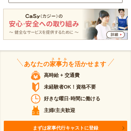
スキル
あなたの
家事力
を活かせます
高時給 + 交通費
未経験者OK！資格不要
好きな曜日·時間に働ける
主婦/主夫歓迎
まずは家事代行キャストに登録