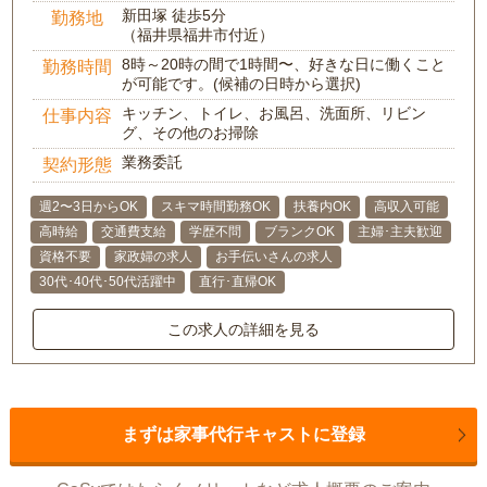
新田塚 徒歩5分
勤務地
（福井県福井市付近）
8時～20時の間で1時間〜、好きな日に働くこと
勤務時間
が可能です。(候補の日時から選択)
キッチン、トイレ、お風呂、洗面所、リビン
仕事内容
グ、その他のお掃除
業務委託
契約形態
週2〜3日からOK
スキマ時間勤務OK
扶養内OK
高収入可能
高時給
交通費支給
学歴不問
ブランクOK
主婦･主夫歓迎
資格不要
家政婦の求人
お手伝いさんの求人
30代･40代･50代活躍中
直行･直帰OK
この求人の詳細を見る
まずは家事代行キャストに登録