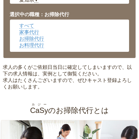
▼
福井県
▼
岡山県
▼
選択中の職種：お掃除代行
広島県
▼
すべて
沖縄県
▼
家事代行
お掃除代行
お料理代行
求人の多くがご依頼日当日に確定してしまいますので、以
下の求人情報は、実例として御覧ください。
求人はたくさんございますので、ぜひキャスト登録よろし
くお願いします。
カジー
CaSy
のお掃除代行とは