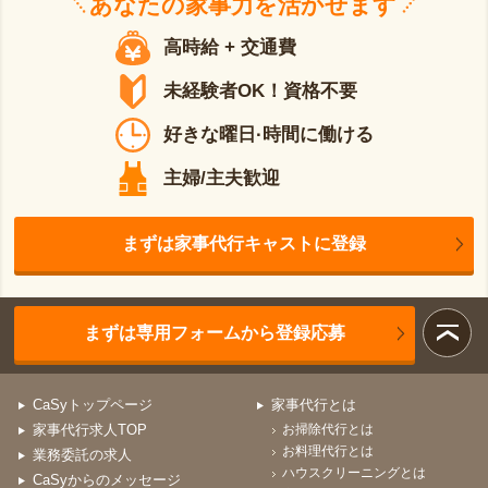
あなたの
家事力
を活かせます
高時給 + 交通費
未経験者OK！資格不要
好きな曜日·時間に働ける
主婦/主夫歓迎
まずは家事代行キャストに登録
まずは専用フォームから登録応募
CaSyトップページ
家事代行とは
家事代行求人TOP
お掃除代行とは
お料理代行とは
業務委託の求人
ハウスクリーニングとは
CaSyからのメッセージ