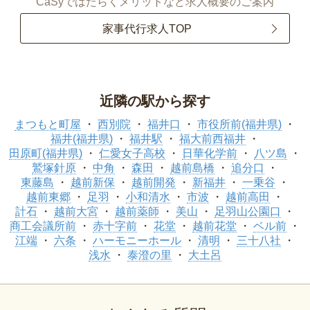
CaSyではたらくメリットなど求人概要のご案内
家事代行求人TOP
近隣の駅から探す
まつもと町屋
西別院
福井口
市役所前(福井県)
福井(福井県)
福井駅
福大前西福井
田原町(福井県)
仁愛女子高校
日華化学前
八ツ島
鷲塚針原
中角
森田
越前島橋
追分口
東藤島
越前新保
越前開発
新福井
一乗谷
越前東郷
足羽
小和清水
市波
越前高田
計石
越前大宮
越前薬師
美山
足羽山公園口
商工会議所前
赤十字前
花堂
越前花堂
ベル前
江端
六条
ハーモニーホール
清明
三十八社
浅水
泰澄の里
大土呂