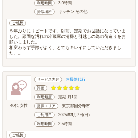
3.0時間
利用時間
キッチン その他
掃除場所
ご感想
５年ぶりにリピートです。以前、定期でお世話になっていま
した。頑固な汚れの冷蔵庫の清掃と引越しの為の荷造りをお
願いしました。
相変わらず手際がよく、とてもキレイにしていただきまし
た。...
お掃除代行
サービス内容
評価
定期 月1回
利用頻度
40代 女性
東京都国分寺市
提供エリア
2025年9月7日(日)
ご利用日
2.5時間
利用時間
ご感想