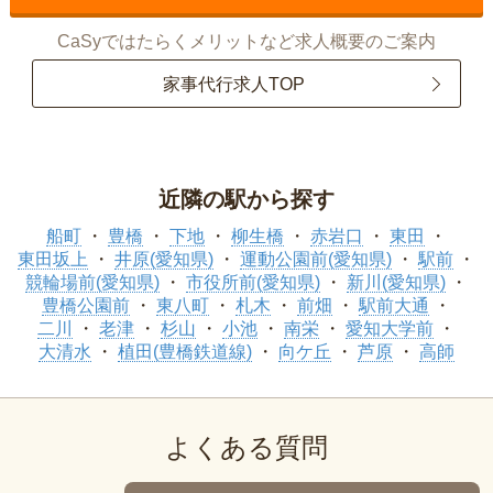
CaSyではたらくメリットなど求人概要のご案内
家事代行求人TOP
近隣の駅から探す
船町
豊橋
下地
柳生橋
赤岩口
東田
東田坂上
井原(愛知県)
運動公園前(愛知県)
駅前
競輪場前(愛知県)
市役所前(愛知県)
新川(愛知県)
豊橋公園前
東八町
札木
前畑
駅前大通
二川
老津
杉山
小池
南栄
愛知大学前
大清水
植田(豊橋鉄道線)
向ケ丘
芦原
高師
よくある質問