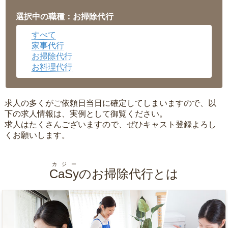
福井県
▼
岡山県
▼
選択中の職種：お掃除代行
広島県
▼
すべて
沖縄県
▼
家事代行
お掃除代行
お料理代行
求人の多くがご依頼日当日に確定してしまいますので、以
下の求人情報は、実例として御覧ください。
求人はたくさんございますので、ぜひキャスト登録よろし
くお願いします。
カジー
CaSy
のお掃除代行とは