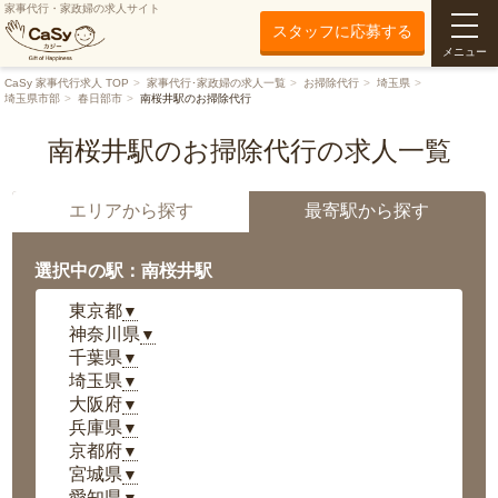
家事代行・家政婦の求人サイト
スタッフに応募する
メニュー
CaSy 家事代行求人 TOP
家事代行･家政婦の求人一覧
お掃除代行
埼玉県
埼玉県市部
春日部市
南桜井駅のお掃除代行
南桜井駅のお掃除代行の求人一覧
エリアから探す
最寄駅から探す
選択中の駅：南桜井駅
東京都
▼
神奈川県
▼
千葉県
▼
埼玉県
▼
大阪府
▼
兵庫県
▼
京都府
▼
宮城県
▼
愛知県