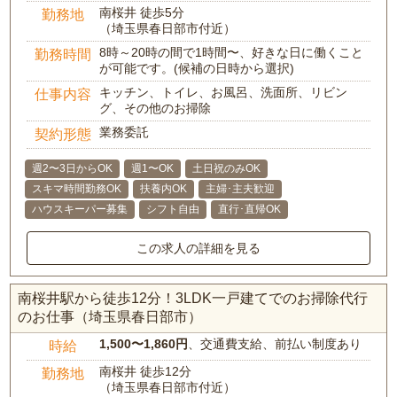
南桜井 徒歩5分
勤務地
（埼玉県春日部市付近）
8時～20時の間で1時間〜、好きな日に働くこと
勤務時間
が可能です。(候補の日時から選択)
キッチン、トイレ、お風呂、洗面所、リビン
仕事内容
グ、その他のお掃除
業務委託
契約形態
週2〜3日からOK
週1〜OK
土日祝のみOK
スキマ時間勤務OK
扶養内OK
主婦･主夫歓迎
ハウスキーパー募集
シフト自由
直行･直帰OK
この求人の詳細を見る
南桜井駅から徒歩12分！3LDK一戸建てでのお掃除代行
のお仕事（埼玉県春日部市）
1,500〜1,860円
、交通費支給、前払い制度あり
時給
南桜井 徒歩12分
勤務地
（埼玉県春日部市付近）