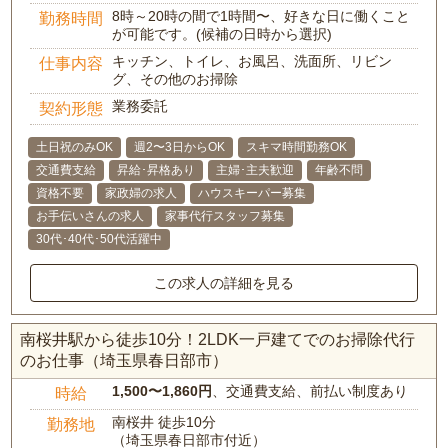
8時～20時の間で1時間〜、好きな日に働くこと
勤務時間
が可能です。(候補の日時から選択)
キッチン、トイレ、お風呂、洗面所、リビン
仕事内容
グ、その他のお掃除
業務委託
契約形態
土日祝のみOK
週2〜3日からOK
スキマ時間勤務OK
交通費支給
昇給･昇格あり
主婦･主夫歓迎
年齢不問
資格不要
家政婦の求人
ハウスキーパー募集
お手伝いさんの求人
家事代行スタッフ募集
30代･40代･50代活躍中
この求人の詳細を見る
南桜井駅から徒歩10分！2LDK一戸建てでのお掃除代行
のお仕事（埼玉県春日部市）
1,500〜1,860円
、交通費支給、前払い制度あり
時給
南桜井 徒歩10分
勤務地
（埼玉県春日部市付近）