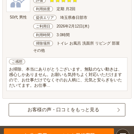
評価
定期 月2回
利用頻度
50代 男性
埼玉県春日部市
提供エリア
2026年2月12日(木)
ご利用日
3.0時間
利用時間
トイレ お風呂 洗面所 リビング 部屋
掃除場所
その他
ご感想
お掃除、本当にありがとうございます。無駄のない動きは、
感心しかありません。お願いも気持ちよく対応いただけます
ので、お仕事だけでなくそのお人柄に、元気と安らぎをいた
だいてます。お仕事...
お客様の声・口コミをもっと見る