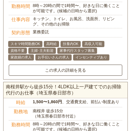
8時～20時の間で1時間〜、好きな日に働くこと
勤務時間
が可能です。(候補の日時から選択)
キッチン、トイレ、お風呂、洗面所、リビン
仕事内容
グ、その他のお掃除
業務委託
契約形態
スキマ時間勤務OK
高時給
扶養内OK
高収入可能
資格不要
主婦･主夫歓迎
家事代行スタッフ募集
家政婦の求人
お手伝いさんの求人
インセンティブあり
この求人の詳細を見る
南桜井駅から徒歩15分！4LDK以上一戸建てでのお掃除
代行のお仕事（埼玉県春日部市）
1,500〜1,860円
、交通費支給、前払い制度あり
時給
南桜井 徒歩15分
勤務地
（埼玉県春日部市付近）
8時～20時の間で1時間〜、好きな日に働くこと
勤務時間
が可能です。(候補の日時から選択)