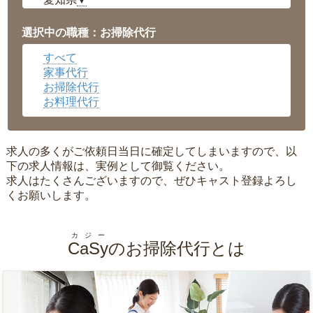
▼
福井県
▼
岡山県
▼
選択中の職種：お掃除代行
広島県
▼
すべて
沖縄県
▼
家事代行
お掃除代行
お料理代行
求人の多くがご依頼日当日に確定してしまいますので、以
下の求人情報は、実例として御覧ください。
求人はたくさんございますので、ぜひキャスト登録よろし
くお願いします。
カジー
CaSy
のお掃除代行とは