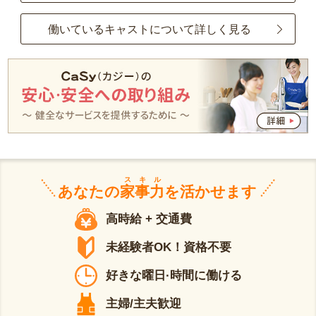
働いているキャストについて詳しく見る
スキル
あなたの
家事力
を活かせます
高時給 + 交通費
未経験者OK！資格不要
好きな曜日·時間に働ける
主婦/主夫歓迎