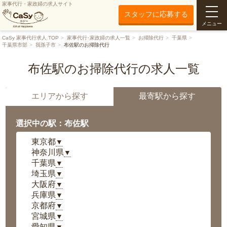
家事代行・家政婦の求人サイト
スタッフに応募する
メニュー
CaSy 家事代行求人 TOP
家事代行･家政婦の求人一覧
お掃除代行
千葉県
千葉県市部
我孫子市
布佐駅のお掃除代行
布佐駅のお掃除代行の求人一覧
エリアから探す
最寄駅から探す
選択中の駅：布佐駅
東京都
▼
神奈川県
▼
千葉県
▼
埼玉県
▼
大阪府
▼
兵庫県
▼
京都府
▼
宮城県
▼
愛知県