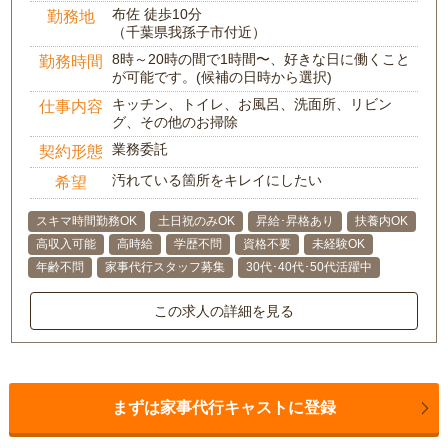
布佐 徒歩10分
勤務地
（千葉県我孫子市付近）
8時～20時の間で1時間〜、好きな日に働くこと
勤務時間
が可能です。(候補の日時から選択)
キッチン、トイレ、お風呂、洗面所、リビン
仕事内容
グ、その他のお掃除
業務委託
契約形態
汚れている箇所をキレイにしたい
希望
スキマ時間勤務OK
土日祝のみOK
昇給･昇格あり
扶養内OK
高収入可能
高時給
学歴不問
資格不要
未経験OK
年齢不問
家事代行スタッフ募集
30代･40代･50代活躍中
この求人の詳細を見る
まずは家事代行キャストに登録