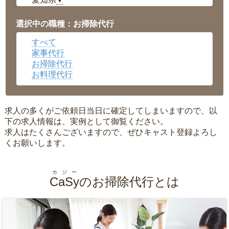
▼
福井県
▼
岡山県
▼
選択中の職種：お掃除代行
広島県
▼
すべて
沖縄県
▼
家事代行
お掃除代行
お料理代行
求人の多くがご依頼日当日に確定してしまいますので、以
下の求人情報は、実例として御覧ください。
求人はたくさんございますので、ぜひキャスト登録よろし
くお願いします。
カジー
CaSy
のお掃除代行とは