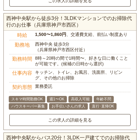
この求人の詳細を見る
西神中央駅から徒歩3分！3LDKマンションでのお掃除代
行のお仕事（兵庫県神戸市西区）
1,500〜1,860円
、交通費支給、前払い制度あり
時給
西神中央 徒歩3分
勤務地
（兵庫県神戸市西区付近）
8時～20時の間で1時間〜、好きな日に働くこと
勤務時間
が可能です。(候補の日時から選択)
キッチン、トイレ、お風呂、洗面所、リビン
仕事内容
グ、その他のお掃除
業務委託
契約形態
スキマ時間勤務OK
週1〜OK
高収入可能
年齢不問
ハウスキーパー募集
お手伝いさんの求人
直行･直帰OK
この求人の詳細を見る
西神中央駅からバス20分！3LDK一戸建てでのお掃除代