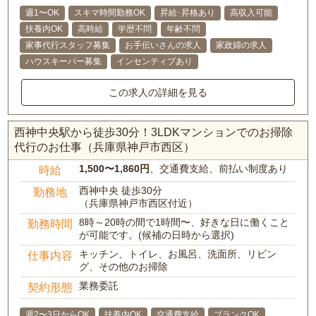
週1〜OK
スキマ時間勤務OK
昇給･昇格あり
高収入可能
扶養内OK
高時給
学歴不問
年齢不問
家事代行スタッフ募集
お手伝いさんの求人
家政婦の求人
ハウスキーパー募集
インセンティブあり
この求人の詳細を見る
西神中央駅から徒歩30分！3LDKマンションでのお掃除
代行のお仕事（兵庫県神戸市西区）
1,500〜1,860円
、交通費支給、前払い制度あり
時給
西神中央 徒歩30分
勤務地
（兵庫県神戸市西区付近）
8時～20時の間で1時間〜、好きな日に働くこと
勤務時間
が可能です。(候補の日時から選択)
キッチン、トイレ、お風呂、洗面所、リビン
仕事内容
グ、その他のお掃除
業務委託
契約形態
週2〜3日からOK
扶養内OK
交通費支給
ブランクOK