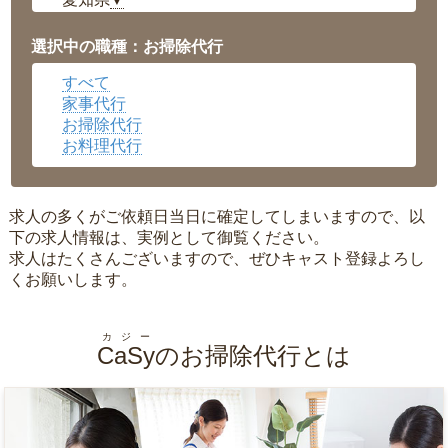
▼
福井県
▼
岡山県
▼
選択中の職種：お掃除代行
広島県
▼
すべて
沖縄県
▼
家事代行
お掃除代行
お料理代行
求人の多くがご依頼日当日に確定してしまいますので、以
下の求人情報は、実例として御覧ください。
求人はたくさんございますので、ぜひキャスト登録よろし
くお願いします。
カジー
CaSy
のお掃除代行とは