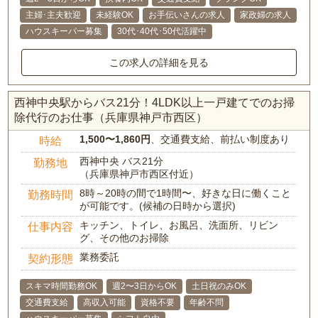
主婦･主夫歓迎
未経験OK
お手伝いさんの求人
家政婦の求人
ハウスキーパー募集
30代･40代･50代活躍中
この求人の詳細を見る
西神中央駅からバス21分！4LDK以上一戸建てでのお掃
除代行のお仕事（兵庫県神戸市西区）
1,500〜1,860円
、交通費支給、前払い制度あり
時給
西神中央 バス21分
勤務地
（兵庫県神戸市西区付近）
8時～20時の間で1時間〜、好きな日に働くこと
勤務時間
が可能です。(候補の日時から選択)
キッチン、トイレ、お風呂、洗面所、リビン
仕事内容
グ、その他のお掃除
業務委託
契約形態
スキマ時間勤務OK
週2〜3日からOK
土日祝のみOK
交通費支給
高収入可能
資格不要
年齢不問