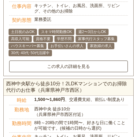
キッチン、トイレ、お風呂、洗面所、リビン
仕事内容
グ、その他のお掃除
業務委託
契約形態
土日祝のみOK
スキマ時間勤務OK
週2〜3日からOK
高収入可能
資格不要
学歴不問
家事代行スタッフ募集
ハウスキーパー募集
お手伝いさんの求人
家政婦の求人
30代･40代･50代活躍中
この求人の詳細を見る
西神中央駅から徒歩10分！2LDKマンションでのお掃除
代行のお仕事（兵庫県神戸市西区）
1,500〜1,860円
、交通費支給、前払い制度あり
時給
西神中央 徒歩10分
勤務地
（兵庫県神戸市西区付近）
8時～20時の間で1時間〜、好きな日に働くこと
勤務時間
が可能です。(候補の日時から選択)
キッチン、トイレ、お風呂、洗面所、リビン