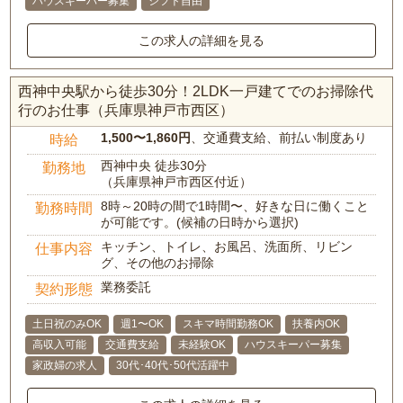
ハウスキーパー募集
シフト自由
この求人の詳細を見る
西神中央駅から徒歩30分！2LDK一戸建てでのお掃除代
行のお仕事（兵庫県神戸市西区）
1,500〜1,860円
、交通費支給、前払い制度あり
時給
西神中央 徒歩30分
勤務地
（兵庫県神戸市西区付近）
8時～20時の間で1時間〜、好きな日に働くこと
勤務時間
が可能です。(候補の日時から選択)
キッチン、トイレ、お風呂、洗面所、リビン
仕事内容
グ、その他のお掃除
業務委託
契約形態
土日祝のみOK
週1〜OK
スキマ時間勤務OK
扶養内OK
高収入可能
交通費支給
未経験OK
ハウスキーパー募集
家政婦の求人
30代･40代･50代活躍中