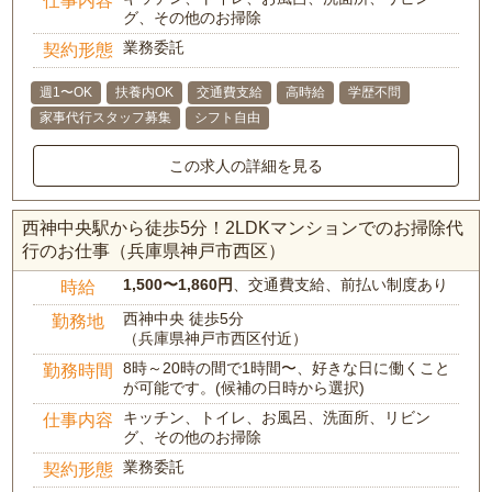
仕事内容
グ、その他のお掃除
業務委託
契約形態
週1〜OK
扶養内OK
交通費支給
高時給
学歴不問
家事代行スタッフ募集
シフト自由
この求人の詳細を見る
西神中央駅から徒歩5分！2LDKマンションでのお掃除代
行のお仕事（兵庫県神戸市西区）
1,500〜1,860円
、交通費支給、前払い制度あり
時給
西神中央 徒歩5分
勤務地
（兵庫県神戸市西区付近）
8時～20時の間で1時間〜、好きな日に働くこと
勤務時間
が可能です。(候補の日時から選択)
キッチン、トイレ、お風呂、洗面所、リビン
仕事内容
グ、その他のお掃除
業務委託
契約形態