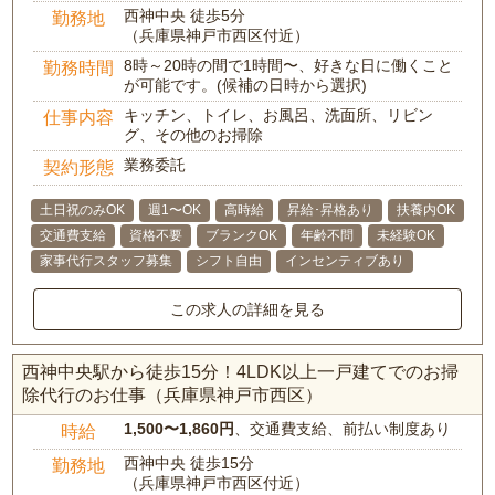
西神中央 徒歩5分
勤務地
（兵庫県神戸市西区付近）
8時～20時の間で1時間〜、好きな日に働くこと
勤務時間
が可能です。(候補の日時から選択)
キッチン、トイレ、お風呂、洗面所、リビン
仕事内容
グ、その他のお掃除
業務委託
契約形態
土日祝のみOK
週1〜OK
高時給
昇給･昇格あり
扶養内OK
交通費支給
資格不要
ブランクOK
年齢不問
未経験OK
家事代行スタッフ募集
シフト自由
インセンティブあり
この求人の詳細を見る
西神中央駅から徒歩15分！4LDK以上一戸建てでのお掃
除代行のお仕事（兵庫県神戸市西区）
1,500〜1,860円
、交通費支給、前払い制度あり
時給
西神中央 徒歩15分
勤務地
（兵庫県神戸市西区付近）