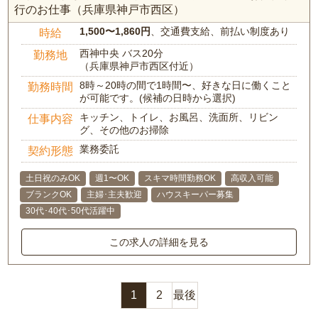
行のお仕事（兵庫県神戸市西区）
1,500〜1,860円
、交通費支給、前払い制度あり
時給
西神中央 バス20分
勤務地
（兵庫県神戸市西区付近）
8時～20時の間で1時間〜、好きな日に働くこと
勤務時間
が可能です。(候補の日時から選択)
キッチン、トイレ、お風呂、洗面所、リビン
仕事内容
グ、その他のお掃除
業務委託
契約形態
土日祝のみOK
週1〜OK
スキマ時間勤務OK
高収入可能
ブランクOK
主婦･主夫歓迎
ハウスキーパー募集
30代･40代･50代活躍中
この求人の詳細を見る
1
2
最後