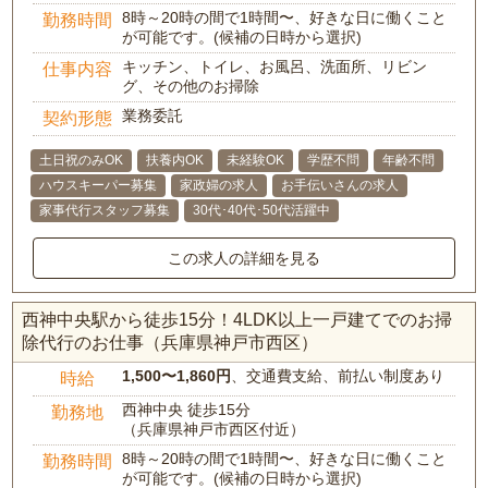
8時～20時の間で1時間〜、好きな日に働くこと
勤務時間
が可能です。(候補の日時から選択)
キッチン、トイレ、お風呂、洗面所、リビン
仕事内容
グ、その他のお掃除
業務委託
契約形態
土日祝のみOK
扶養内OK
未経験OK
学歴不問
年齢不問
ハウスキーパー募集
家政婦の求人
お手伝いさんの求人
家事代行スタッフ募集
30代･40代･50代活躍中
この求人の詳細を見る
西神中央駅から徒歩15分！4LDK以上一戸建てでのお掃
除代行のお仕事（兵庫県神戸市西区）
1,500〜1,860円
、交通費支給、前払い制度あり
時給
西神中央 徒歩15分
勤務地
（兵庫県神戸市西区付近）
8時～20時の間で1時間〜、好きな日に働くこと
勤務時間
が可能です。(候補の日時から選択)