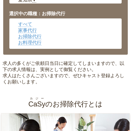
▼
福井県
▼
岡山県
▼
選択中の職種：お掃除代行
広島県
▼
すべて
沖縄県
▼
家事代行
お掃除代行
お料理代行
求人の多くがご依頼日当日に確定してしまいますので、以
下の求人情報は、実例として御覧ください。
求人はたくさんございますので、ぜひキャスト登録よろし
くお願いします。
カジー
CaSy
のお掃除代行とは