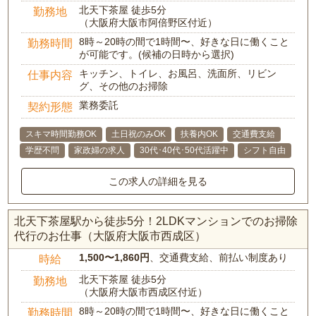
北天下茶屋 徒歩5分
勤務地
（大阪府大阪市阿倍野区付近）
8時～20時の間で1時間〜、好きな日に働くこと
勤務時間
が可能です。(候補の日時から選択)
キッチン、トイレ、お風呂、洗面所、リビン
仕事内容
グ、その他のお掃除
業務委託
契約形態
スキマ時間勤務OK
土日祝のみOK
扶養内OK
交通費支給
学歴不問
家政婦の求人
30代･40代･50代活躍中
シフト自由
この求人の詳細を見る
北天下茶屋駅から徒歩5分！2LDKマンションでのお掃除
代行のお仕事（大阪府大阪市西成区）
1,500〜1,860円
、交通費支給、前払い制度あり
時給
北天下茶屋 徒歩5分
勤務地
（大阪府大阪市西成区付近）
8時～20時の間で1時間〜、好きな日に働くこと
勤務時間