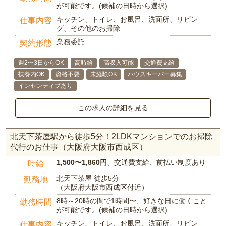
が可能です。(候補の日時から選択)
キッチン、トイレ、お風呂、洗面所、リビン
仕事内容
グ、その他のお掃除
業務委託
契約形態
週2〜3日からOK
高時給
高収入可能
交通費支給
扶養内OK
資格不要
未経験OK
ハウスキーパー募集
インセンティブあり
この求人の詳細を見る
北天下茶屋駅から徒歩5分！2LDKマンションでのお掃除
代行のお仕事（大阪府大阪市西成区）
1,500〜1,860円
、交通費支給、前払い制度あり
時給
北天下茶屋 徒歩5分
勤務地
（大阪府大阪市西成区付近）
8時～20時の間で1時間〜、好きな日に働くこと
勤務時間
が可能です。(候補の日時から選択)
キッチン、トイレ、お風呂、洗面所、リビン
仕事内容