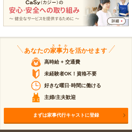
スキル
あなたの
家事力
を活かせます
高時給 + 交通費
未経験者OK！資格不要
好きな曜日·時間に働ける
主婦/主夫歓迎
まずは家事代行キャストに登録