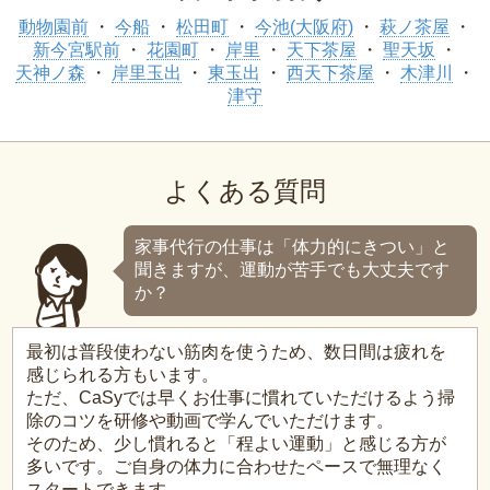
動物園前
今船
松田町
今池(大阪府)
萩ノ茶屋
新今宮駅前
花園町
岸里
天下茶屋
聖天坂
天神ノ森
岸里玉出
東玉出
西天下茶屋
木津川
津守
よくある質問
家事代行の仕事は「体力的にきつい」と
聞きますが、運動が苦手でも大丈夫です
か？
最初は普段使わない筋肉を使うため、数日間は疲れを
感じられる方もいます。
ただ、CaSyでは早くお仕事に慣れていただけるよう掃
除のコツを研修や動画で学んでいただけます。
そのため、少し慣れると「程よい運動」と感じる方が
多いです。ご自身の体力に合わせたペースで無理なく
スタートできます。