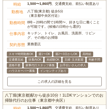
1,500〜1,860円
、交通費支給、前払い制度あり
時給
八丁堀(東京都) 徒歩5分
勤務地
（東京都中央区付近）
8時～20時の間で1時間〜、好きな日に働くこと
勤務時間
が可能です。(候補の日時から選択)
キッチン、トイレ、お風呂、洗面所、リビン
仕事内容
グ、その他のお掃除
業務委託
契約形態
スキマ時間勤務OK
週1〜OK
週2〜3日からOK
高時給
交通費支給
扶養内OK
未経験OK
主婦･主夫歓迎
年齢不問
資格不要
家事代行スタッフ募集
お手伝いさんの求人
ハウスキーパー募集
インセンティブあり
この求人の詳細を見る
八丁堀(東京都)駅から徒歩10分！1LDKマンションでのお
掃除代行のお仕事（東京都中央区）
1,500〜1,860円
、交通費支給、前払い制度あり
時給