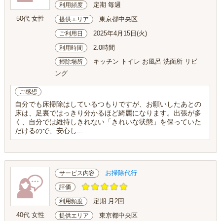
定期 毎週
利用頻度
50代 女性
東京都中央区
提供エリア
2025年4月15日(火)
ご利用日
2.0時間
利用時間
キッチン トイレ お風呂 洗面所 リビ
掃除場所
ング
ご感想
自分でも床掃除はしているつもりですが、お願いしたあとの
床は、足裏ではっきり分かるほど綺麗になります。出張が多
く、自分では維持しきれない「きれいな状態」を保っていた
だけるので、安心し...
お掃除代行
サービス内容
評価
定期 月2回
利用頻度
40代 女性
東京都中央区
提供エリア