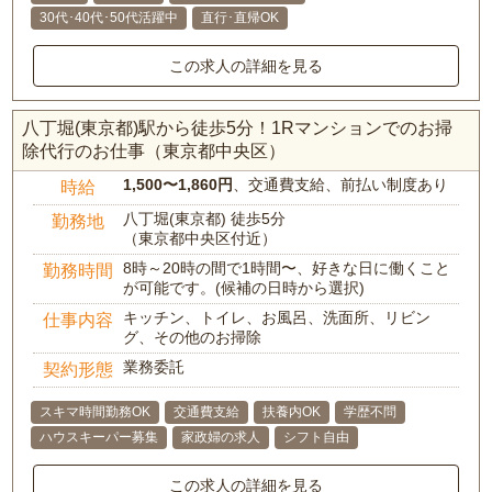
30代･40代･50代活躍中
直行･直帰OK
この求人の詳細を見る
八丁堀(東京都)駅から徒歩5分！1Rマンションでのお掃
除代行のお仕事（東京都中央区）
1,500〜1,860円
、交通費支給、前払い制度あり
時給
八丁堀(東京都) 徒歩5分
勤務地
（東京都中央区付近）
8時～20時の間で1時間〜、好きな日に働くこと
勤務時間
が可能です。(候補の日時から選択)
キッチン、トイレ、お風呂、洗面所、リビン
仕事内容
グ、その他のお掃除
業務委託
契約形態
スキマ時間勤務OK
交通費支給
扶養内OK
学歴不問
ハウスキーパー募集
家政婦の求人
シフト自由
この求人の詳細を見る