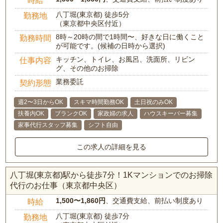
時給
八丁堀(東京都) 徒歩5分
勤務地
（東京都中央区付近）
8時～20時の間で1時間〜、好きな日に働くこと
勤務時間
が可能です。(候補の日時から選択)
キッチン、トイレ、お風呂、洗面所、リビン
仕事内容
グ、その他のお掃除
業務委託
契約形態
週2〜3日からOK
スキマ時間勤務OK
土日祝のみOK
扶養内OK
ブランクOK
家政婦の求人
ハウスキーパー募集
家事代行スタッフ募集
シフト自由
この求人の詳細を見る
八丁堀(東京都)駅から徒歩7分！1Kマンションでのお掃除
代行のお仕事（東京都中央区）
1,500〜1,860円
、交通費支給、前払い制度あり
時給
八丁堀(東京都) 徒歩7分
勤務地