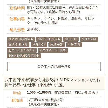
（東京都中央区付近）
8時～20時の間で1時間〜、好きな日に働くこと
勤務時間
が可能です。(候補の日時から選択)
キッチン、トイレ、お風呂、洗面所、リビン
仕事内容
グ、その他のお掃除
業務委託
契約形態
スキマ時間勤務OK
週2〜3日からOK
週1〜OK
交通費支給
昇給･昇格あり
扶養内OK
未経験OK
年齢不問
お手伝いさんの求人
ハウスキーパー募集
30代･40代･50代活躍中
この求人の詳細を見る
八丁堀(東京都)駅から徒歩5分！3LDKマンションでのお
掃除代行のお仕事（東京都中央区）
1,500〜1,860円
、交通費支給、前払い制度あり
時給
八丁堀(東京都) 徒歩5分
勤務地
（東京都中央区付近）