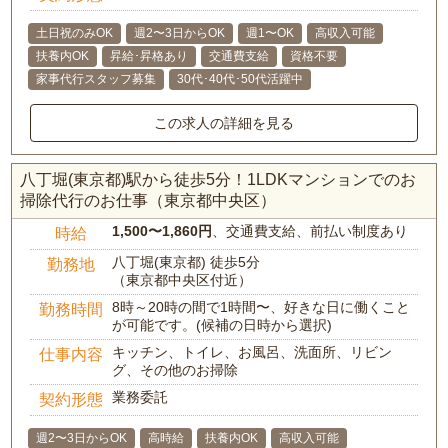
土日祝のみOK
週2〜3日からOK
週1〜OK
高収入可能
扶養内OK
昇給･昇格あり
交通費支給
資格不要
家事代行スタッフ募集
30代･40代･50代活躍中
この求人の詳細を見る
八丁堀(東京都)駅から徒歩5分！1LDKマンションでのお
掃除代行のお仕事（東京都中央区）
1,500〜1,860円
、交通費支給、前払い制度あり
時給
八丁堀(東京都) 徒歩5分
勤務地
（東京都中央区付近）
8時～20時の間で1時間〜、好きな日に働くこと
勤務時間
が可能です。(候補の日時から選択)
キッチン、トイレ、お風呂、洗面所、リビン
仕事内容
グ、その他のお掃除
業務委託
契約形態
週2〜3日からOK
高時給
扶養内OK
高収入可能