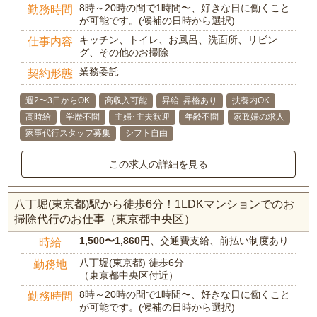
8時～20時の間で1時間〜、好きな日に働くこと
勤務時間
が可能です。(候補の日時から選択)
キッチン、トイレ、お風呂、洗面所、リビン
仕事内容
グ、その他のお掃除
業務委託
契約形態
週2〜3日からOK
高収入可能
昇給･昇格あり
扶養内OK
高時給
学歴不問
主婦･主夫歓迎
年齢不問
家政婦の求人
家事代行スタッフ募集
シフト自由
この求人の詳細を見る
八丁堀(東京都)駅から徒歩6分！1LDKマンションでのお
掃除代行のお仕事（東京都中央区）
1,500〜1,860円
、交通費支給、前払い制度あり
時給
八丁堀(東京都) 徒歩6分
勤務地
（東京都中央区付近）
8時～20時の間で1時間〜、好きな日に働くこと
勤務時間
が可能です。(候補の日時から選択)