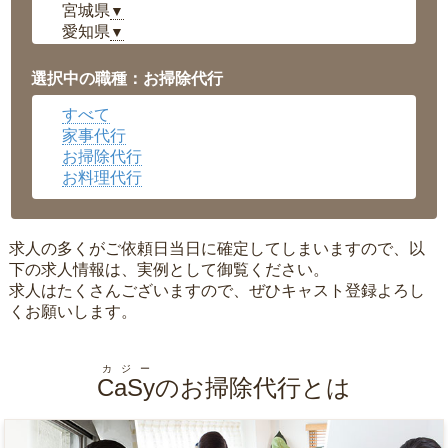
宮城県
▼
愛知県
▼
福井県
▼
岡山県
▼
選択中の職種：お掃除代行
広島県
▼
すべて
沖縄県
▼
家事代行
お掃除代行
お料理代行
求人の多くがご依頼日当日に確定してしまいますので、以
下の求人情報は、実例として御覧ください。
求人はたくさんございますので、ぜひキャスト登録よろし
くお願いします。
カジー
CaSy
のお掃除代行とは