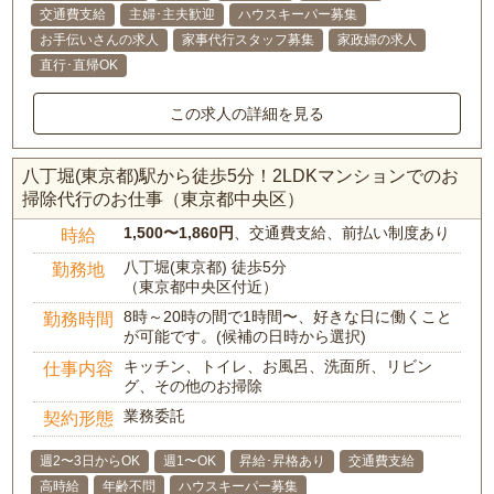
交通費支給
主婦･主夫歓迎
ハウスキーパー募集
お手伝いさんの求人
家事代行スタッフ募集
家政婦の求人
直行･直帰OK
この求人の詳細を見る
八丁堀(東京都)駅から徒歩5分！2LDKマンションでのお
掃除代行のお仕事（東京都中央区）
1,500〜1,860円
、交通費支給、前払い制度あり
時給
八丁堀(東京都) 徒歩5分
勤務地
（東京都中央区付近）
8時～20時の間で1時間〜、好きな日に働くこと
勤務時間
が可能です。(候補の日時から選択)
キッチン、トイレ、お風呂、洗面所、リビン
仕事内容
グ、その他のお掃除
業務委託
契約形態
週2〜3日からOK
週1〜OK
昇給･昇格あり
交通費支給
高時給
年齢不問
ハウスキーパー募集