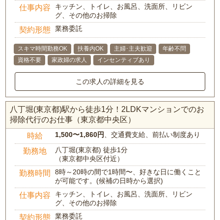
キッチン、トイレ、お風呂、洗面所、リビン
仕事内容
グ、その他のお掃除
業務委託
契約形態
スキマ時間勤務OK
扶養内OK
主婦･主夫歓迎
年齢不問
資格不要
家政婦の求人
インセンティブあり
この求人の詳細を見る
八丁堀(東京都)駅から徒歩1分！2LDKマンションでのお
掃除代行のお仕事（東京都中央区）
1,500〜1,860円
、交通費支給、前払い制度あり
時給
八丁堀(東京都) 徒歩1分
勤務地
（東京都中央区付近）
8時～20時の間で1時間〜、好きな日に働くこと
勤務時間
が可能です。(候補の日時から選択)
キッチン、トイレ、お風呂、洗面所、リビン
仕事内容
グ、その他のお掃除
業務委託
契約形態