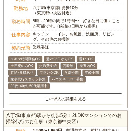
八丁堀(東京都) 徒歩10分
勤務地
（東京都中央区付近）
8時～20時の間で1時間〜、好きな日に働くこと
勤務時間
が可能です。(候補の日時から選択)
キッチン、トイレ、お風呂、洗面所、リビン
仕事内容
グ、その他のお掃除
業務委託
契約形態
スキマ時間勤務OK
週2〜3日からOK
週1〜OK
土日祝のみOK
交通費支給
高時給
扶養内OK
昇給･昇格あり
ブランクOK
学歴不問
年齢不問
家事代行スタッフ募集
ハウスキーパー募集
30代･40代･50代活躍中
この求人の詳細を見る
八丁堀(東京都)駅から徒歩5分！2LDKマンションでのお
掃除代行のお仕事（東京都中央区）
1,500〜1,860円
、交通費支給、前払い制度あり