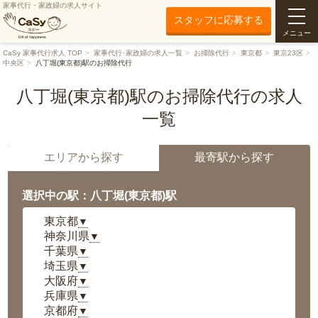
家事代行・家政婦の求人サイト
スタッフに応募する
メニュー
CaSy 家事代行求人 TOP
家事代行･家政婦の求人一覧
お掃除代行
東京都
東京23区
中央区
八丁堀(東京都)駅のお掃除代行
八丁堀(東京都)駅のお掃除代行の求人
一覧
エリアから探す
最寄駅から探す
選択中の駅：八丁堀(東京都)駅
東京都
▼
神奈川県
▼
千葉県
▼
埼玉県
▼
大阪府
▼
兵庫県
▼
京都府
▼