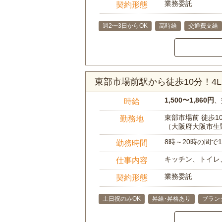
業務委託
契約形態
週2〜3日からOK
高時給
交通費支給
東部市場前駅から徒歩10分！4
1,500〜1,860円
、
時給
東部市場前 徒歩1
勤務地
（大阪府大阪市生
8時～20時の間
勤務時間
キッチン、トイレ
仕事内容
業務委託
契約形態
土日祝のみOK
昇給･昇格あり
ブラン