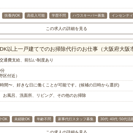
扶養内OK
高収入可能
学歴不問
ハウスキーパー募集
インセンティ
この求人の詳細を見る
LDK以上一戸建てでのお掃除代行のお仕事（大阪府大阪
交通費支給、前払い制度あり
0分
野区付近）
で1時間〜、好きな日に働くことが可能です。(候補の日時から選択)
、お風呂、洗面所、リビング、その他のお掃除
クOK
未経験OK
年齢不問
家事代行スタッフ募集
30代･40代･50代活
この求人の詳細を見る