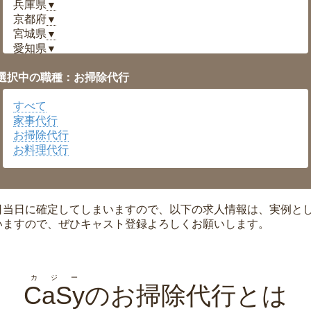
兵庫県
▼
京都府
▼
宮城県
▼
愛知県
▼
福井県
▼
選択中の職種：お掃除代行
岡山県
▼
広島県
▼
すべて
沖縄県
▼
家事代行
お掃除代行
お料理代行
日当日に確定してしまいますので、以下の求人情報は、実例と
いますので、ぜひキャスト登録よろしくお願いします。
カジー
CaSy
のお掃除代行とは