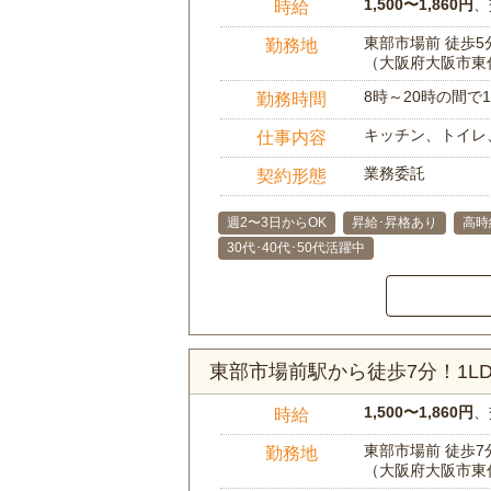
1,500〜1,860円
、
時給
東部市場前 徒歩5
勤務地
（大阪府大阪市東
8時～20時の間
勤務時間
キッチン、トイレ
仕事内容
業務委託
契約形態
週2〜3日からOK
昇給･昇格あり
高時
30代･40代･50代活躍中
東部市場前駅から徒歩7分！1
1,500〜1,860円
、
時給
東部市場前 徒歩7
勤務地
（大阪府大阪市東