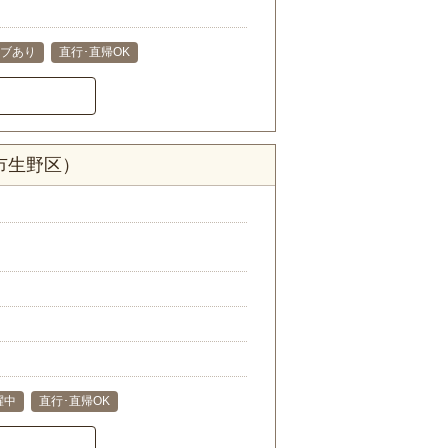
ブあり
直行･直帰OK
市生野区）
躍中
直行･直帰OK