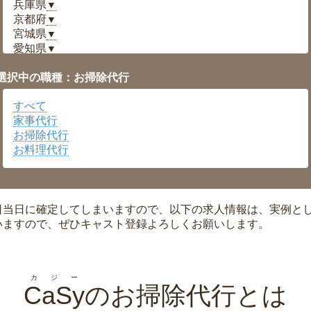
兵庫県
▼
京都府
▼
宮城県
▼
愛知県
▼
福井県
▼
選択中の職種：お掃除代行
岡山県
▼
広島県
▼
すべて
沖縄県
▼
家事代行
お掃除代行
お料理代行
日当日に確定してしまいますので、以下の求人情報は、実例と
いますので、ぜひキャスト登録よろしくお願いします。
カジー
CaSy
のお掃除代行とは