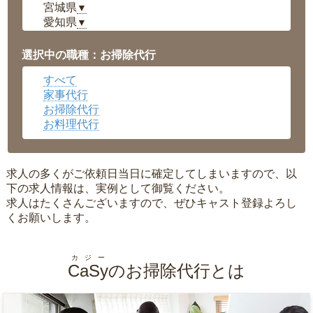
宮城県
▼
愛知県
▼
福井県
▼
岡山県
▼
選択中の職種：お掃除代行
広島県
▼
すべて
沖縄県
▼
家事代行
お掃除代行
お料理代行
求人の多くがご依頼日当日に確定してしまいますので、以
下の求人情報は、実例として御覧ください。
求人はたくさんございますので、ぜひキャスト登録よろし
くお願いします。
カジー
CaSy
のお掃除代行とは