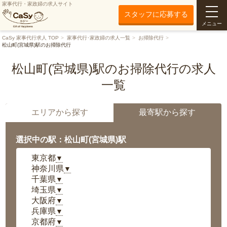
家事代行・家政婦の求人サイト
スタッフに応募する
メニュー
CaSy 家事代行求人 TOP
家事代行･家政婦の求人一覧
お掃除代行
松山町(宮城県)駅のお掃除代行
松山町(宮城県)駅のお掃除代行の求人
一覧
エリアから探す
最寄駅から探す
選択中の駅：松山町(宮城県)駅
東京都
▼
神奈川県
▼
千葉県
▼
埼玉県
▼
大阪府
▼
兵庫県
▼
京都府
▼