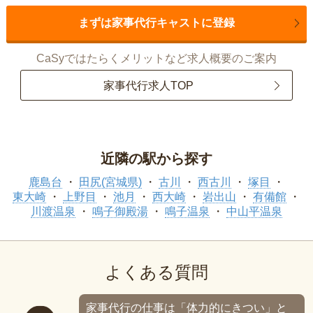
まずは家事代行キャストに登録
CaSyではたらくメリットなど求人概要のご案内
家事代行求人TOP
近隣の駅から探す
鹿島台
田尻(宮城県)
古川
西古川
塚目
東大崎
上野目
池月
西大崎
岩出山
有備館
川渡温泉
鳴子御殿湯
鳴子温泉
中山平温泉
よくある質問
家事代行の仕事は「体力的にきつい」と