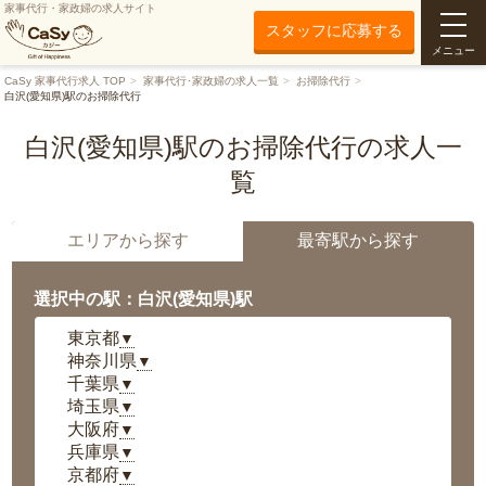
家事代行・家政婦の求人サイト
スタッフに応募する
メニュー
CaSy 家事代行求人 TOP
家事代行･家政婦の求人一覧
お掃除代行
白沢(愛知県)駅のお掃除代行
白沢(愛知県)駅のお掃除代行の求人一
覧
エリアから探す
最寄駅から探す
選択中の駅：白沢(愛知県)駅
東京都
▼
神奈川県
▼
千葉県
▼
埼玉県
▼
大阪府
▼
兵庫県
▼
京都府
▼