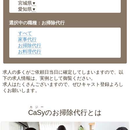
宮城県
▼
愛知県
▼
福井県
▼
岡山県
▼
選択中の職種：お掃除代行
広島県
▼
すべて
沖縄県
▼
家事代行
お掃除代行
お料理代行
求人の多くがご依頼日当日に確定してしまいますので、以
下の求人情報は、実例として御覧ください。
求人はたくさんございますので、ぜひキャスト登録よろし
くお願いします。
カジー
CaSy
のお掃除代行とは