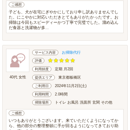
ご感想
子ども、犬が在宅にぎやかにしており申し訳ありませんでし
た。にこやかに対応いただきとてもありがたかったです。お
掃除は今回もスピーディーかつ丁寧で完璧でした。溜め込ん
だ食器と洗濯物が多...
お掃除代行
サービス内容
評価
定期 月2回
利用頻度
40代 女性
東京都板橋区
提供エリア
2024年11月2日(土)
ご利用日
2.0時間
利用時間
トイレ お風呂 洗面所 玄関 その他
掃除場所
ご感想
いつもありがとうございます。来ていただくようになってか
ら、他の部分の整理整頓に手が回るようになってきており助