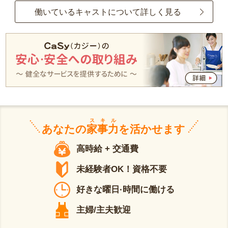
働いているキャストについて詳しく見る
スキル
あなたの
家事力
を活かせます
高時給 + 交通費
未経験者OK！資格不要
好きな曜日·時間に働ける
主婦/主夫歓迎