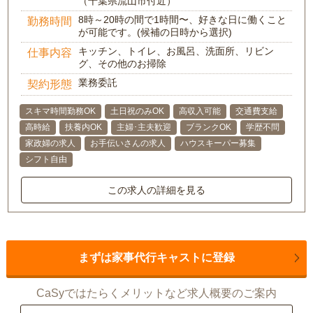
（千葉県流山市付近）
8時～20時の間で1時間〜、好きな日に働くこと
勤務時間
が可能です。(候補の日時から選択)
キッチン、トイレ、お風呂、洗面所、リビン
仕事内容
グ、その他のお掃除
業務委託
契約形態
スキマ時間勤務OK
土日祝のみOK
高収入可能
交通費支給
高時給
扶養内OK
主婦･主夫歓迎
ブランクOK
学歴不問
家政婦の求人
お手伝いさんの求人
ハウスキーパー募集
シフト自由
この求人の詳細を見る
まずは家事代行キャストに登録
CaSyではたらくメリットなど求人概要のご案内