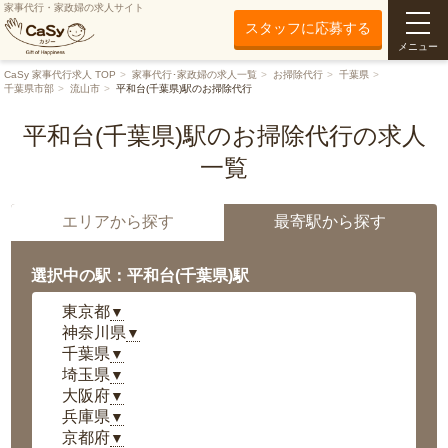
家事代行・家政婦の求人サイト
スタッフに応募する
メニュー
CaSy 家事代行求人 TOP
家事代行･家政婦の求人一覧
お掃除代行
千葉県
千葉県市部
流山市
平和台(千葉県)駅のお掃除代行
平和台(千葉県)駅のお掃除代行の求人
一覧
エリアから探す
最寄駅から探す
選択中の駅：平和台(千葉県)駅
東京都
▼
神奈川県
▼
千葉県
▼
埼玉県
▼
大阪府
▼
兵庫県
▼
京都府
▼