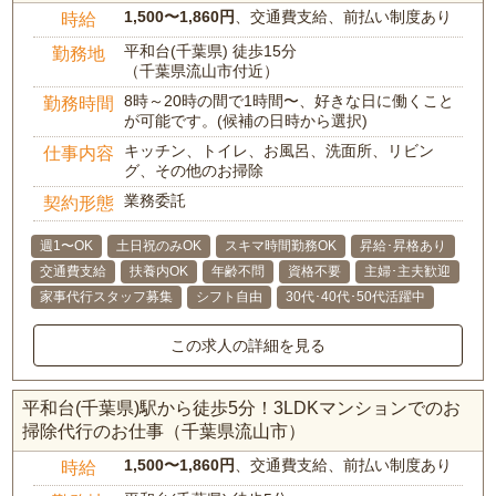
1,500〜1,860円
、交通費支給、前払い制度あり
時給
平和台(千葉県) 徒歩15分
勤務地
（千葉県流山市付近）
8時～20時の間で1時間〜、好きな日に働くこと
勤務時間
が可能です。(候補の日時から選択)
キッチン、トイレ、お風呂、洗面所、リビン
仕事内容
グ、その他のお掃除
業務委託
契約形態
週1〜OK
土日祝のみOK
スキマ時間勤務OK
昇給･昇格あり
交通費支給
扶養内OK
年齢不問
資格不要
主婦･主夫歓迎
家事代行スタッフ募集
シフト自由
30代･40代･50代活躍中
この求人の詳細を見る
平和台(千葉県)駅から徒歩5分！3LDKマンションでのお
掃除代行のお仕事（千葉県流山市）
1,500〜1,860円
、交通費支給、前払い制度あり
時給