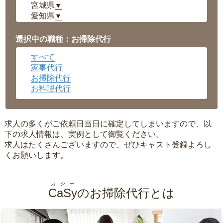
宮城県
▼
愛知県
▼
福井県
▼
岡山県
▼
選択中の職種：お掃除代行
広島県
▼
すべて
沖縄県
▼
家事代行
お掃除代行
お料理代行
求人の多くがご依頼日当日に確定してしまいますので、以
下の求人情報は、実例として御覧ください。
求人はたくさんございますので、ぜひキャスト登録よろし
くお願いします。
カジー
CaSy
のお掃除代行とは