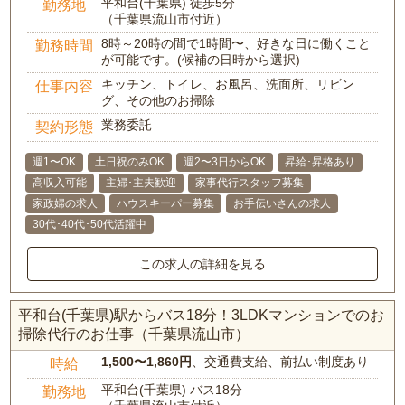
平和台(千葉県) 徒歩5分
勤務地
（千葉県流山市付近）
8時～20時の間で1時間〜、好きな日に働くこと
勤務時間
が可能です。(候補の日時から選択)
キッチン、トイレ、お風呂、洗面所、リビン
仕事内容
グ、その他のお掃除
業務委託
契約形態
週1〜OK
土日祝のみOK
週2〜3日からOK
昇給･昇格あり
高収入可能
主婦･主夫歓迎
家事代行スタッフ募集
家政婦の求人
ハウスキーパー募集
お手伝いさんの求人
30代･40代･50代活躍中
この求人の詳細を見る
平和台(千葉県)駅からバス18分！3LDKマンションでのお
掃除代行のお仕事（千葉県流山市）
1,500〜1,860円
、交通費支給、前払い制度あり
時給
平和台(千葉県) バス18分
勤務地