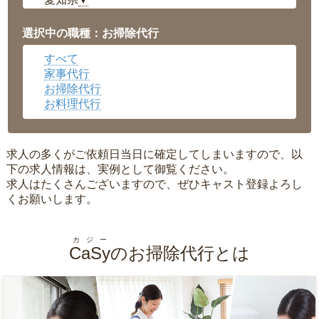
▼
福井県
▼
岡山県
▼
選択中の職種：お掃除代行
広島県
▼
すべて
沖縄県
▼
家事代行
お掃除代行
お料理代行
求人の多くがご依頼日当日に確定してしまいますので、以
下の求人情報は、実例として御覧ください。
求人はたくさんございますので、ぜひキャスト登録よろし
くお願いします。
カジー
CaSy
のお掃除代行とは