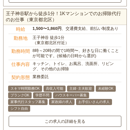
王子神谷駅から徒歩1分！1Kマンションでのお掃除代行
のお仕事（東京都北区）
1,500〜1,860円
、交通費支給、前払い制度あり
時給
王子神谷 徒歩1分
勤務地
（東京都北区付近）
8時～20時の間で1時間〜、好きな日に働くこと
勤務時間
が可能です。(候補の日時から選択)
キッチン、トイレ、お風呂、洗面所、リビン
仕事内容
グ、その他のお掃除
業務委託
契約形態
スキマ時間勤務OK
高収入可能
主婦･主夫歓迎
未経験OK
ブランクOK
学歴不問
ハウスキーパー募集
家事代行スタッフ募集
家政婦の求人
お手伝いさんの求人
シフト自由
この求人の詳細を見る