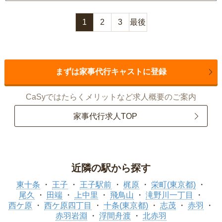
1
2
3
最後
まずは家事代行キャストに登録
CaSyではたらくメリットなど求人概要のご案内
家事代行求人TOP
近隣の駅から探す
東十条
王子
王子駅前
梶原
栄町(東京都)
尾久
田端
上中里
飛鳥山
滝野川一丁目
西ケ原
西ケ原四丁目
十条(東京都)
志茂
赤羽
赤羽岩淵
浮間舟渡
北赤羽