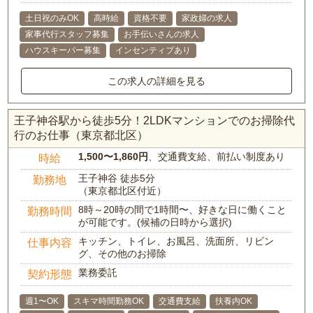
土日祝のみOK
高時給
資格不要
家政婦の求人
家事代行スタッフ募集
お手伝いさんの求人
ハウスキーパー募集
インセンティブあり
この求人の詳細を見る
王子神谷駅から徒歩5分！2LDKマンションでのお掃除代
行のお仕事（東京都北区）
1,500〜1,860円
、交通費支給、前払い制度あり
時給
王子神谷 徒歩5分
勤務地
（東京都北区付近）
8時～20時の間で1時間〜、好きな日に働くこと
勤務時間
が可能です。(候補の日時から選択)
キッチン、トイレ、お風呂、洗面所、リビン
仕事内容
グ、その他のお掃除
業務委託
契約形態
週1〜OK
スキマ時間勤務OK
交通費支給
扶養内OK