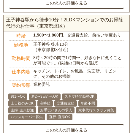
この求人の詳細を見る
王子神谷駅から徒歩10分！2LDKマンションでのお掃除
代行のお仕事（東京都北区）
1,500〜1,860円
、交通費支給、前払い制度あり
時給
王子神谷 徒歩10分
勤務地
（東京都北区付近）
8時～20時の間で1時間〜、好きな日に働くこと
勤務時間
が可能です。(候補の日時から選択)
キッチン、トイレ、お風呂、洗面所、リビン
仕事内容
グ、その他のお掃除
業務委託
契約形態
週1〜OK
週2〜3日からOK
スキマ時間勤務OK
土日祝のみOK
高時給
交通費支給
年齢不問
主婦･主夫歓迎
お手伝いさんの求人
家事代行スタッフ募集
ハウスキーパー募集
直行･直帰OK
この求人の詳細を見る