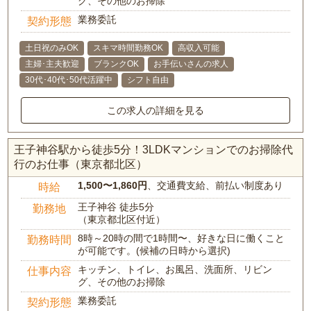
グ、その他のお掃除
業務委託
契約形態
土日祝のみOK
スキマ時間勤務OK
高収入可能
主婦･主夫歓迎
ブランクOK
お手伝いさんの求人
30代･40代･50代活躍中
シフト自由
この求人の詳細を見る
王子神谷駅から徒歩5分！3LDKマンションでのお掃除代
行のお仕事（東京都北区）
1,500〜1,860円
、交通費支給、前払い制度あり
時給
王子神谷 徒歩5分
勤務地
（東京都北区付近）
8時～20時の間で1時間〜、好きな日に働くこと
勤務時間
が可能です。(候補の日時から選択)
キッチン、トイレ、お風呂、洗面所、リビン
仕事内容
グ、その他のお掃除
業務委託
契約形態