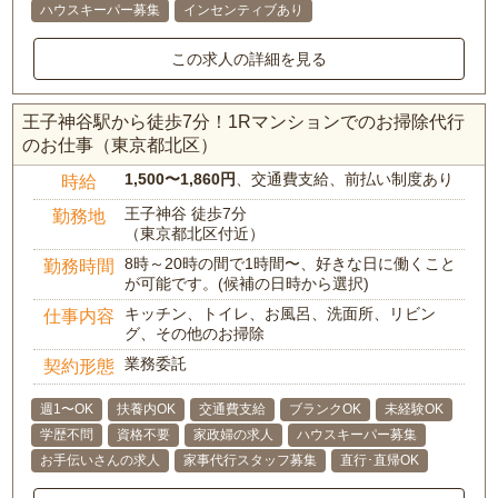
ハウスキーパー募集
インセンティブあり
この求人の詳細を見る
王子神谷駅から徒歩7分！1Rマンションでのお掃除代行
のお仕事（東京都北区）
1,500〜1,860円
、交通費支給、前払い制度あり
時給
王子神谷 徒歩7分
勤務地
（東京都北区付近）
8時～20時の間で1時間〜、好きな日に働くこと
勤務時間
が可能です。(候補の日時から選択)
キッチン、トイレ、お風呂、洗面所、リビン
仕事内容
グ、その他のお掃除
業務委託
契約形態
週1〜OK
扶養内OK
交通費支給
ブランクOK
未経験OK
学歴不問
資格不要
家政婦の求人
ハウスキーパー募集
お手伝いさんの求人
家事代行スタッフ募集
直行･直帰OK