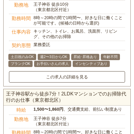
王子神谷 徒歩10分
勤務地
（東京都北区付近）
8時～20時の間で1時間〜、好きな日に働くこと
勤務時間
が可能です。(候補の日時から選択)
キッチン、トイレ、お風呂、洗面所、リビン
仕事内容
グ、その他のお掃除
業務委託
契約形態
土日祝のみOK
週2〜3日からOK
昇給･昇格あり
年齢不問
ブランクOK
お手伝いさんの求人
インセンティブあり
この求人の詳細を見る
王子神谷駅から徒歩7分！2LDKマンションでのお掃除代
行のお仕事（東京都北区）
1,500〜1,860円
、交通費支給、前払い制度あり
時給
王子神谷 徒歩7分
勤務地
（東京都北区付近）
8時～20時の間で1時間〜、好きな日に働くこと
勤務時間