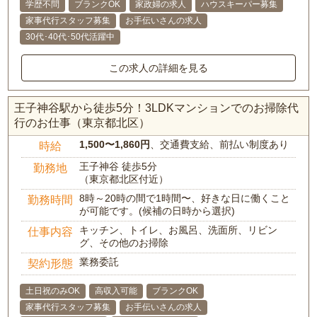
学歴不問
ブランクOK
家政婦の求人
ハウスキーパー募集
家事代行スタッフ募集
お手伝いさんの求人
30代･40代･50代活躍中
この求人の詳細を見る
王子神谷駅から徒歩5分！3LDKマンションでのお掃除代
行のお仕事（東京都北区）
1,500〜1,860円
、交通費支給、前払い制度あり
時給
王子神谷 徒歩5分
勤務地
（東京都北区付近）
8時～20時の間で1時間〜、好きな日に働くこと
勤務時間
が可能です。(候補の日時から選択)
キッチン、トイレ、お風呂、洗面所、リビン
仕事内容
グ、その他のお掃除
業務委託
契約形態
土日祝のみOK
高収入可能
ブランクOK
家事代行スタッフ募集
お手伝いさんの求人