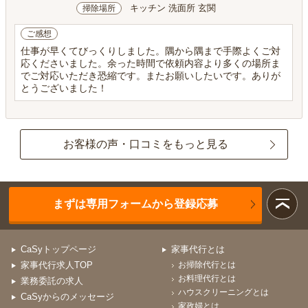
キッチン 洗面所 玄関
掃除場所
ご感想
仕事が早くてびっくりしました。隅から隅まで手際よくご対
応くださいました。余った時間で依頼内容より多くの場所ま
でご対応いただき恐縮です。またお願いしたいです。ありが
とうございました！
お客様の声・口コミをもっと見る
まずは専用フォームから登録応募
CaSyトップページ
家事代行とは
家事代行求人TOP
お掃除代行とは
お料理代行とは
業務委託の求人
ハウスクリーニングとは
CaSyからのメッセージ
家政婦とは