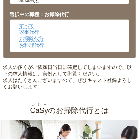
▼
福井県
▼
岡山県
▼
選択中の職種：お掃除代行
広島県
▼
すべて
沖縄県
▼
家事代行
お掃除代行
お料理代行
求人の多くがご依頼日当日に確定してしまいますので、以
下の求人情報は、実例として御覧ください。
求人はたくさんございますので、ぜひキャスト登録よろし
くお願いします。
カジー
CaSy
のお掃除代行とは