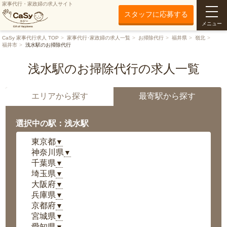
家事代行・家政婦の求人サイト
スタッフに応募する
メニュー
CaSy 家事代行求人 TOP
家事代行･家政婦の求人一覧
お掃除代行
福井県
嶺北
福井市
浅水駅のお掃除代行
浅水駅のお掃除代行の求人一覧
エリアから探す
最寄駅から探す
選択中の駅：浅水駅
東京都
▼
神奈川県
▼
千葉県
▼
埼玉県
▼
大阪府
▼
兵庫県
▼
京都府
▼
宮城県
▼
愛知県