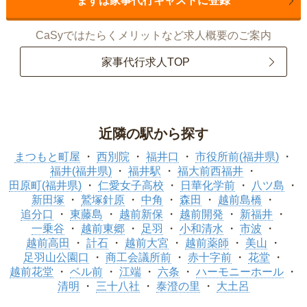
まずは家事代行キャストに登録
CaSyではたらくメリットなど求人概要のご案内
家事代行求人TOP
近隣の駅から探す
まつもと町屋
西別院
福井口
市役所前(福井県)
福井(福井県)
福井駅
福大前西福井
田原町(福井県)
仁愛女子高校
日華化学前
八ツ島
新田塚
鷲塚針原
中角
森田
越前島橋
追分口
東藤島
越前新保
越前開発
新福井
一乗谷
越前東郷
足羽
小和清水
市波
越前高田
計石
越前大宮
越前薬師
美山
足羽山公園口
商工会議所前
赤十字前
花堂
越前花堂
ベル前
江端
六条
ハーモニーホール
清明
三十八社
泰澄の里
大土呂