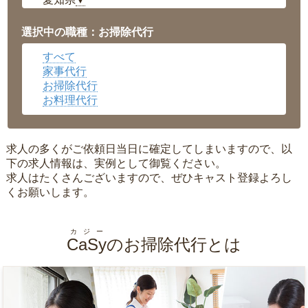
▼
福井県
▼
岡山県
▼
選択中の職種：お掃除代行
広島県
▼
すべて
沖縄県
▼
家事代行
お掃除代行
お料理代行
求人の多くがご依頼日当日に確定してしまいますので、以
下の求人情報は、実例として御覧ください。
求人はたくさんございますので、ぜひキャスト登録よろし
くお願いします。
カジー
CaSy
のお掃除代行とは