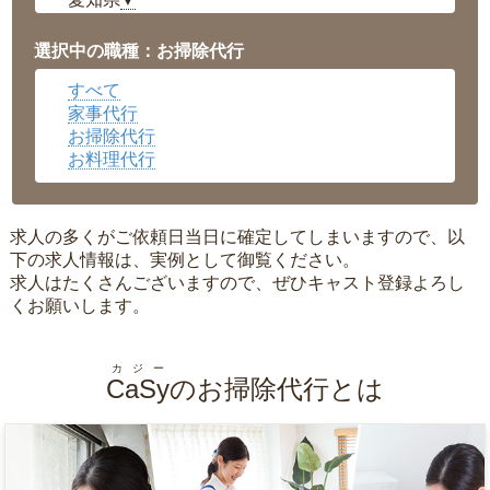
▼
福井県
▼
岡山県
▼
選択中の職種：お掃除代行
広島県
▼
すべて
沖縄県
▼
家事代行
お掃除代行
お料理代行
求人の多くがご依頼日当日に確定してしまいますので、以
下の求人情報は、実例として御覧ください。
求人はたくさんございますので、ぜひキャスト登録よろし
くお願いします。
カジー
CaSy
のお掃除代行とは