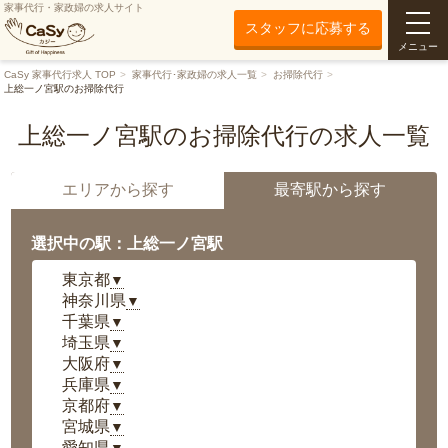
家事代行・家政婦の求人サイト
スタッフに応募する
メニュー
CaSy 家事代行求人 TOP
家事代行･家政婦の求人一覧
お掃除代行
上総一ノ宮駅のお掃除代行
上総一ノ宮駅のお掃除代行の求人一覧
エリアから探す
最寄駅から探す
選択中の駅：上総一ノ宮駅
東京都
▼
神奈川県
▼
千葉県
▼
埼玉県
▼
大阪府
▼
兵庫県
▼
京都府
▼
宮城県
▼
愛知県