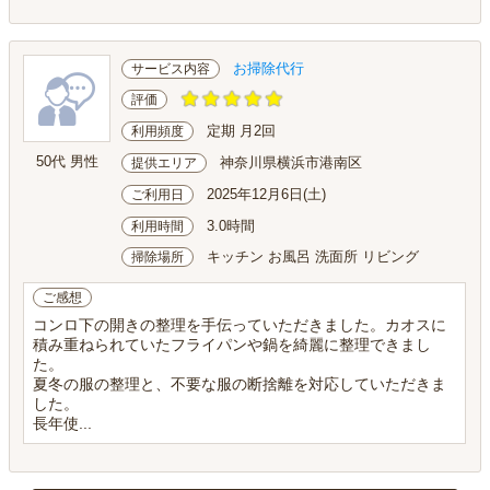
お掃除代行
サービス内容
評価
定期 月2回
利用頻度
50代 男性
神奈川県横浜市港南区
提供エリア
2025年12月6日(土)
ご利用日
3.0時間
利用時間
キッチン お風呂 洗面所 リビング
掃除場所
ご感想
コンロ下の開きの整理を手伝っていただきました。カオスに
積み重ねられていたフライパンや鍋を綺麗に整理できまし
た。
夏冬の服の整理と、不要な服の断捨離を対応していただきま
した。
長年使...