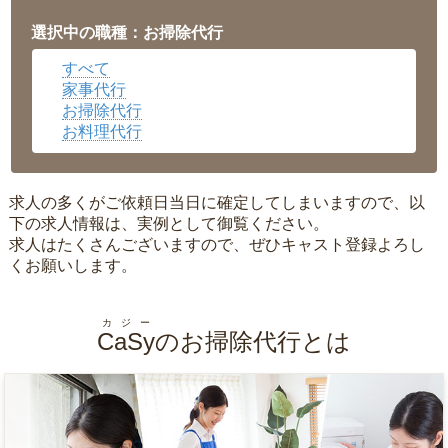
福井県
▼
岡山県
▼
選択中の職種：お掃除代行
広島県
▼
すべて
沖縄県
▼
家事代行
お掃除代行
お料理代行
求人の多くがご依頼日当日に確定してしまいますので、以
下の求人情報は、実例として御覧ください。
求人はたくさんございますので、ぜひキャスト登録よろし
くお願いします。
カジー
CaSy
のお掃除代行とは