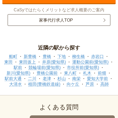
CaSyではたらくメリットなど求人概要のご案内
家事代行求人TOP
近隣の駅から探す
船町
新豊橋
豊橋
下地
柳生橋
赤岩口
東田
東田坂上
井原(愛知県)
運動公園前(愛知県)
駅前
競輪場前(愛知県)
市役所前(愛知県)
新川(愛知県)
豊橋公園前
東八町
札木
前畑
駅前大通
二川
老津
杉山
南栄
愛知大学前
大清水
植田(豊橋鉄道線)
向ケ丘
芦原
高師
よくある質問