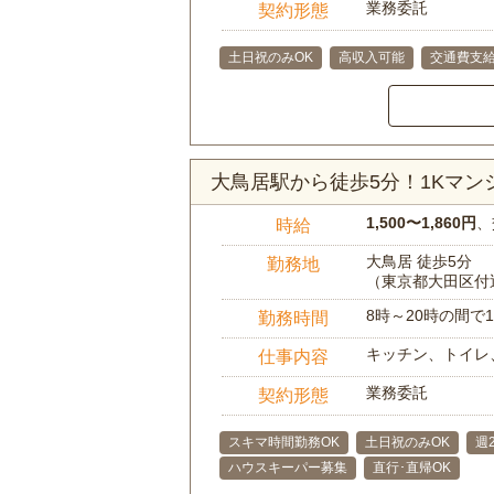
業務委託
契約形態
土日祝のみOK
高収入可能
交通費支
大鳥居駅から徒歩5分！1Kマ
1,500〜1,860円
、
時給
大鳥居 徒歩5分
勤務地
（東京都大田区付
8時～20時の間
勤務時間
キッチン、トイレ
仕事内容
業務委託
契約形態
スキマ時間勤務OK
土日祝のみOK
週
ハウスキーパー募集
直行･直帰OK