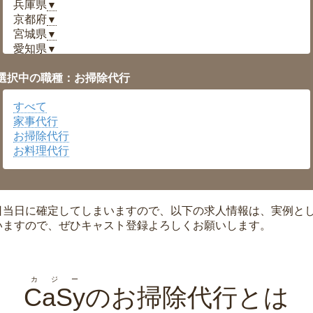
兵庫県
▼
京都府
▼
宮城県
▼
愛知県
▼
福井県
▼
選択中の職種：お掃除代行
岡山県
▼
広島県
▼
すべて
沖縄県
▼
家事代行
お掃除代行
お料理代行
日当日に確定してしまいますので、以下の求人情報は、実例と
いますので、ぜひキャスト登録よろしくお願いします。
カジー
CaSy
のお掃除代行とは