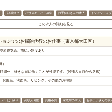
給
未経験OK
ハウスキーパー募集
お手伝いさんの求人
インセンティブ
この求人の詳細を見る
ンションでのお掃除代行のお仕事（東京都大田区）
交通費支給、前払い制度あり
近）
で1時間〜、好きな日に働くことが可能です。(候補の日時から選択)
、お風呂、洗面所、リビング、その他のお掃除
2〜3日からOK
高収入可能
資格不要
家政婦の求人
お手伝いさんの求