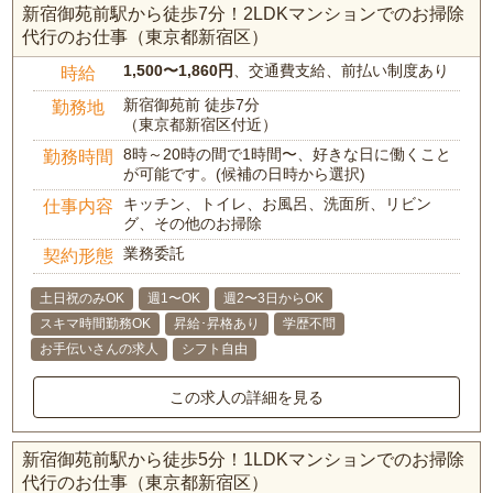
新宿御苑前駅から徒歩7分！2LDKマンションでのお掃除
代行のお仕事（東京都新宿区）
1,500〜1,860円
、交通費支給、前払い制度あり
時給
新宿御苑前 徒歩7分
勤務地
（東京都新宿区付近）
8時～20時の間で1時間〜、好きな日に働くこと
勤務時間
が可能です。(候補の日時から選択)
キッチン、トイレ、お風呂、洗面所、リビン
仕事内容
グ、その他のお掃除
業務委託
契約形態
土日祝のみOK
週1〜OK
週2〜3日からOK
スキマ時間勤務OK
昇給･昇格あり
学歴不問
お手伝いさんの求人
シフト自由
この求人の詳細を見る
新宿御苑前駅から徒歩5分！1LDKマンションでのお掃除
代行のお仕事（東京都新宿区）