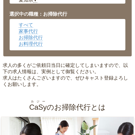
▼
福井県
▼
岡山県
▼
選択中の職種：お掃除代行
広島県
▼
すべて
沖縄県
▼
家事代行
お掃除代行
お料理代行
求人の多くがご依頼日当日に確定してしまいますので、以
下の求人情報は、実例として御覧ください。
求人はたくさんございますので、ぜひキャスト登録よろし
くお願いします。
カジー
CaSy
のお掃除代行とは