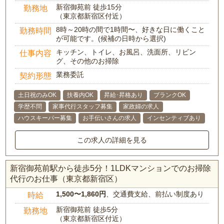
新宿御苑前 徒歩15分
勤務地
（東京都新宿区付近）
8時～20時の間で1時間〜、好きな日に働くこと
勤務時間
が可能です。(候補の日時から選択)
キッチン、トイレ、お風呂、洗面所、リビン
仕事内容
グ、その他のお掃除
業務委託
契約形態
土日祝のみOK
扶養内OK
昇給･昇格あり
ブランクOK
学歴不問
家事代行スタッフ募集
家政婦の求人
ハウスキーパー募集
お手伝いさんの求人
インセンティブあり
この求人の詳細を見る
新宿御苑前駅から徒歩5分！1LDKマンションでのお掃除
代行のお仕事（東京都新宿区）
1,500〜1,860円
、交通費支給、前払い制度あり
時給
新宿御苑前 徒歩5分
勤務地
（東京都新宿区付近）