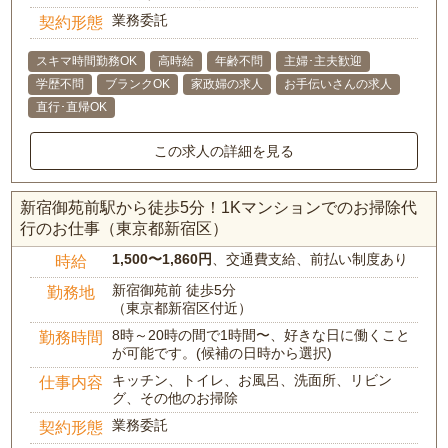
業務委託
契約形態
スキマ時間勤務OK
高時給
年齢不問
主婦･主夫歓迎
学歴不問
ブランクOK
家政婦の求人
お手伝いさんの求人
直行･直帰OK
この求人の詳細を見る
新宿御苑前駅から徒歩5分！1Kマンションでのお掃除代
行のお仕事（東京都新宿区）
1,500〜1,860円
、交通費支給、前払い制度あり
時給
新宿御苑前 徒歩5分
勤務地
（東京都新宿区付近）
8時～20時の間で1時間〜、好きな日に働くこと
勤務時間
が可能です。(候補の日時から選択)
キッチン、トイレ、お風呂、洗面所、リビン
仕事内容
グ、その他のお掃除
業務委託
契約形態