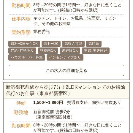
8時～20時の間で1時間〜、好きな日に働くこと
勤務時間
が可能です。(候補の日時から選択)
キッチン、トイレ、お風呂、洗面所、リビン
仕事内容
グ、その他のお掃除
業務委託
契約形態
週2〜3日からOK
週1〜OK
高収入可能
高時給
昇給･昇格あり
扶養内OK
未経験OK
主婦･主夫歓迎
ハウスキーパー募集
インセンティブあり
この求人の詳細を見る
新宿御苑前駅から徒歩7分！2LDKマンションでのお掃除
代行のお仕事（東京都新宿区）
1,500〜1,860円
、交通費支給、前払い制度あり
時給
新宿御苑前 徒歩7分
勤務地
（東京都新宿区付近）
8時～20時の間で1時間〜、好きな日に働くこと
勤務時間
が可能です。(候補の日時から選択)