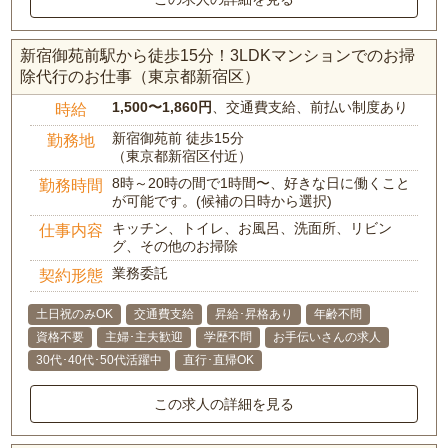
新宿御苑前駅から徒歩15分！3LDKマンションでのお掃
除代行のお仕事（東京都新宿区）
1,500〜1,860円
、交通費支給、前払い制度あり
時給
新宿御苑前 徒歩15分
勤務地
（東京都新宿区付近）
8時～20時の間で1時間〜、好きな日に働くこと
勤務時間
が可能です。(候補の日時から選択)
キッチン、トイレ、お風呂、洗面所、リビン
仕事内容
グ、その他のお掃除
業務委託
契約形態
土日祝のみOK
交通費支給
昇給･昇格あり
年齢不問
資格不要
主婦･主夫歓迎
学歴不問
お手伝いさんの求人
30代･40代･50代活躍中
直行･直帰OK
この求人の詳細を見る