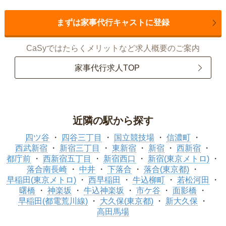
まずは家事代行キャストに登録
CaSyではたらくメリットなど求人概要のご案内
家事代行求人TOP
近隣の駅から探す
四ツ谷
四谷三丁目
国立競技場
信濃町
西武新宿
新宿三丁目
東新宿
新宿
西新宿
都庁前
西新宿五丁目
新宿西口
新宿(東京メトロ)
落合南長崎
中井
下落合
落合(東京都)
早稲田(東京メトロ)
西早稲田
牛込柳町
若松河田
曙橋
神楽坂
牛込神楽坂
市ケ谷
面影橋
早稲田(都電荒川線)
大久保(東京都)
新大久保
高田馬場