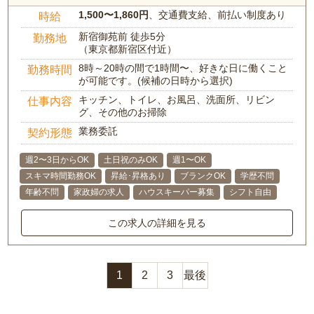
1,500〜1,860円
、交通費支給、前払い制度あり
時給
新宿御苑前 徒歩5分
勤務地
（東京都新宿区付近）
8時～20時の間で1時間〜、好きな日に働くこと
勤務時間
が可能です。(候補の日時から選択)
キッチン、トイレ、お風呂、洗面所、リビン
仕事内容
グ、その他のお掃除
業務委託
契約形態
週2〜3日からOK
土日祝のみOK
週1〜OK
スキマ時間勤務OK
昇給･昇格あり
ブランクOK
学歴不問
年齢不問
家政婦の求人
ハウスキーパー募集
シフト自由
この求人の詳細を見る
1
2
3
最後