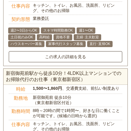
キッチン、トイレ、お風呂、洗面所、リビン
仕事内容
グ、その他のお掃除
業務委託
契約形態
週2〜3日からOK
スキマ時間勤務OK
週1〜OK
土日祝のみOK
高時給
資格不要
主婦･主夫歓迎
ハウスキーパー募集
家事代行スタッフ募集
直行･直帰OK
この求人の詳細を見る
新宿御苑前駅から徒歩10分！4LDK以上マンションでの
お掃除代行のお仕事（東京都新宿区）
1,500〜1,860円
、交通費支給、前払い制度あり
時給
新宿御苑前 徒歩10分
勤務地
（東京都新宿区付近）
8時～20時の間で1時間〜、好きな日に働くこと
勤務時間
が可能です。(候補の日時から選択)
キッチン、トイレ、お風呂、洗面所、リビン
仕事内容
グ、その他のお掃除