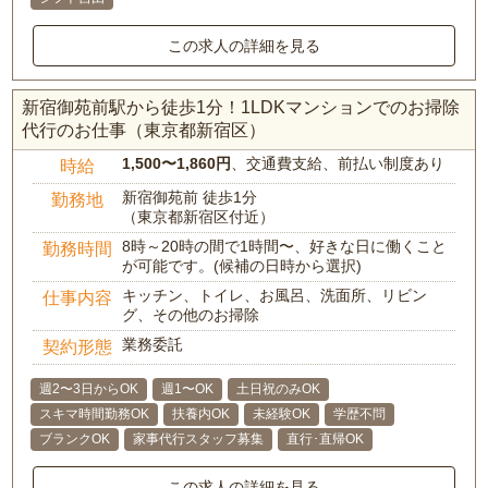
この求人の詳細を見る
新宿御苑前駅から徒歩1分！1LDKマンションでのお掃除
代行のお仕事（東京都新宿区）
1,500〜1,860円
、交通費支給、前払い制度あり
時給
新宿御苑前 徒歩1分
勤務地
（東京都新宿区付近）
8時～20時の間で1時間〜、好きな日に働くこと
勤務時間
が可能です。(候補の日時から選択)
キッチン、トイレ、お風呂、洗面所、リビン
仕事内容
グ、その他のお掃除
業務委託
契約形態
週2〜3日からOK
週1〜OK
土日祝のみOK
スキマ時間勤務OK
扶養内OK
未経験OK
学歴不問
ブランクOK
家事代行スタッフ募集
直行･直帰OK
この求人の詳細を見る