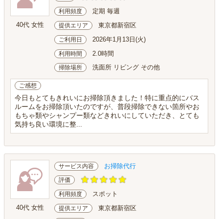
定期 毎週
利用頻度
40代 女性
東京都新宿区
提供エリア
2026年1月13日(火)
ご利用日
2.0時間
利用時間
洗面所 リビング その他
掃除場所
ご感想
今日もとてもきれいにお掃除頂きました！特に重点的にバス
ルームをお掃除頂いたのですが、普段掃除できない箇所やお
もちゃ類やシャンプー類などきれいにしていただき、とても
気持ち良い環境に整...
お掃除代行
サービス内容
評価
スポット
利用頻度
40代 女性
東京都新宿区
提供エリア