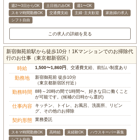
週2〜3日からOK
土日祝のみOK
週1〜OK
スキマ時間勤務OK
交通費支給
主婦･主夫歓迎
家政婦の求人
シフト自由
この求人の詳細を見る
新宿御苑前駅から徒歩10分！1Kマンションでのお掃除代
行のお仕事（東京都新宿区）
1,500〜1,860円
、交通費支給、前払い制度あり
時給
新宿御苑前 徒歩10分
勤務地
（東京都新宿区付近）
8時～20時の間で1時間〜、好きな日に働くこと
勤務時間
が可能です。(候補の日時から選択)
キッチン、トイレ、お風呂、洗面所、リビン
仕事内容
グ、その他のお掃除
業務委託
契約形態
スキマ時間勤務OK
高時給
未経験OK
ハウスキーパー募集
シフト自由