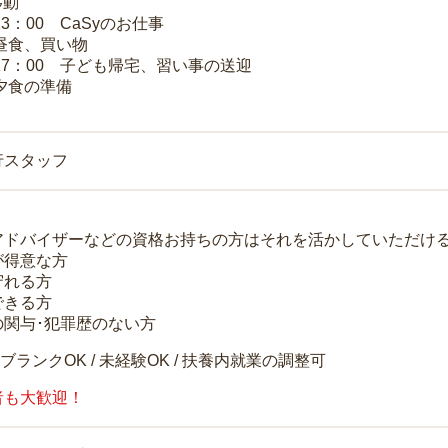
移動
13：00 CaSyのお仕事
 昼食、買い物
～17：00 子ども帰宅、習い事の送迎
 夕食の準備
行スタッフ
アドバイザーなどの資格お持ちの方はそれを活かしていただけ
が得意な方
守れる方
できる方
の関与･犯罪歴のない方
 ブランクOK / 未経験OK / 扶養内就業の調整可
者も大歓迎！