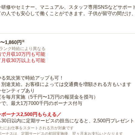
ン研修やセミナー、マニュアル、スタッフ専用SNSなどサポー
ての人でも安心して働くことができます。子供が留守の間だけ、
※
0〜1,860円
ランク時給により異なる
で月収10万円も可能
月収30万以上も可能
り
やる気次第で時給アップも可！
：別途支給。お客様によっては交通費を増額される方もいます
ンセンティブあり
度を毎月実施（5千円〜1万円の報奨金を授与）
で、最大1万7000千円のボーナス付与
ボーナス2,500円もらえる／
30日以内に定期サービスの担当になると、2,500円プレゼント
で新たにお仕事をスタートされる方が対象です
ボーナスは、定期サービスの初回実施後、翌々月末お支払いとなります