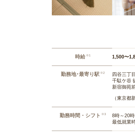
※1
時給
1,500〜1,
※2
勤務地･最寄り駅
四谷三丁目
千駄ケ谷 
新宿御苑前
（東京都
※3
勤務時間・シフト
8時～20
最低就業