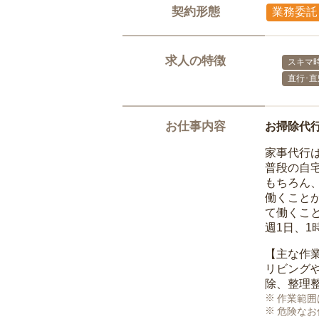
契約形態
業務委託
求人の特徴
スキマ
直行･直
お仕事内容
お掃除代
家事代行
普段の自
もちろん
働くこと
て働くこ
週1日、
【主な作
リビング
除、整理
作業範囲
危険なお