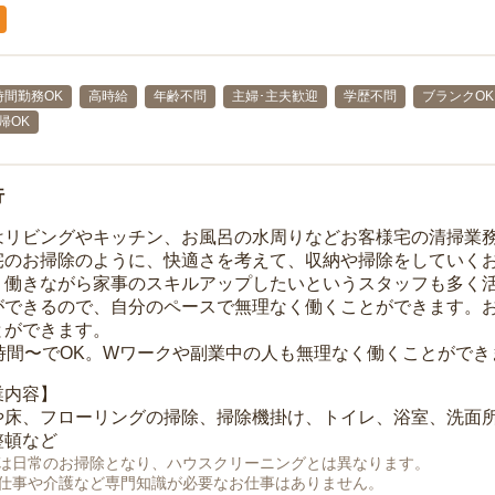
時間勤務OK
高時給
年齢不問
主婦･主夫歓迎
学歴不問
ブランクOK
帰OK
行
はリビングやキッチン、お風呂の水周りなどお客様宅の清掃業
宅のお掃除のように、快適さを考えて、収納や掃除をしていく
、働きながら家事のスキルアップしたいというスタッフも多く
ができるので、自分のペースで無理なく働くことができます。
とができます。
1時間〜でOK。Wワークや副業中の人も無理なく働くことができ
業内容】
や床、フローリングの掃除、掃除機掛け、トイレ、浴室、洗面
整頓など
は日常のお掃除となり、ハウスクリーニングとは異なります。
仕事や介護など専門知識が必要なお仕事はありません。