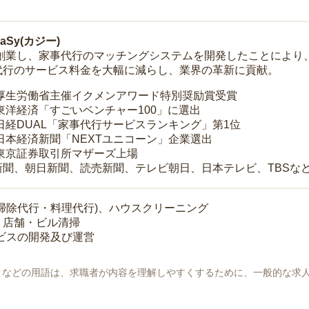
Sy(カジー)
年に創業し、家事代行のマッチングシステムを開発したことによ
代行のサービス料金を大幅に減らし、業界の革新に貢献。
 厚生労働省主催イクメンアワード特別奨励賞受賞
 東洋経済「すごいベンチャー100」に選出
 日経DUAL「家事代行サービスランキング」第1位
 日本経済新聞「NEXTユニコーン」企業選出
 東京証券取引所マザーズ上場
新聞、朝日新聞、読売新聞、テレビ朝日、日本テレビ、TBSな
掃除代行・料理代行)、ハウスクリーニング
・店舗・ビル清掃
ービスの開発及び運営
地」などの用語は、求職者が内容を理解しやすくするために、一般的な求