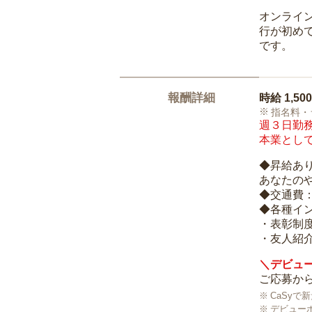
オンライ
行が初め
です。
報酬詳細
時給
1,50
指名料・
週３日勤務
本業として
◆昇給あ
あなたの
◆交通費
◆各種イ
・表彰制
・友人紹介
＼デビュー
ご応募から
CaSy
デビュー