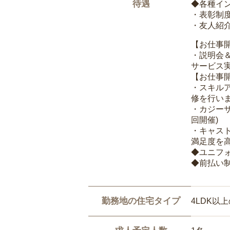
待遇
◆各種イ
・表彰制
・友人紹介
【お仕事
・説明会
サービス
【お仕事
・スキル
修を行いま
・カジー
回開催)
・キャス
満足度を高
◆ユニフ
◆前払い
勤務地の住宅タイプ
4LDK以