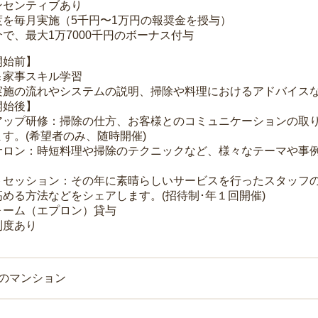
ンセンティブあり
度を毎月実施（5千円〜1万円の報奨金を授与）
で、最大1万7000千円のボーナス付与
開始前】
＆家事スキル学習
実施の流れやシステムの説明、掃除や料理におけるアドバイス
開始後】
アップ研修：掃除の仕方、お客様とのコミュニケーションの取
す。(希望者のみ、随時開催)
サロン：時短料理や掃除のテクニックなど、様々なテーマや事例
トセッション：その年に素晴らしいサービスを行ったスタッフ
める方法などをシェアします。(招待制･年１回開催)
ォーム（エプロン）貸与
制度あり
上のマンション