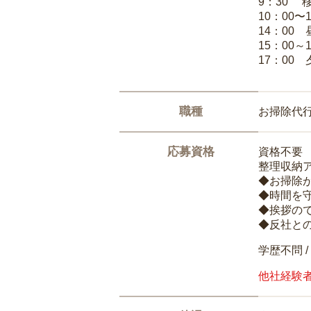
9：30 
10：00〜
14：00
15：00
17：00
職種
お掃除代
応募資格
資格不要
整理収納
◆お掃除
◆時間を
◆挨拶の
◆反社と
学歴不問 /
他社経験