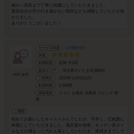
細かい箇所まで丁寧に綺麗にしていただきました。
普段自分が手の行き届かない箇所なども掃除していただき助
かりました。
ありがとうございました！
お掃除代行
サービス内容
評価
定期 月1回
利用頻度
埼玉県さいたま市浦和区
提供エリア
40代 女性
2023年11月6日(月)
ご利用日
2.5時間
利用時間
トイレ お風呂 洗面所 リビング 部
掃除場所
屋
ご感想
初めてお願いしたキャストさんでしたが、手早く、広範囲に
綺麗にしていただきました。風呂蓋や便座、キッチン床タイ
ルなどの溜まった汚れも落としていただき、床拭きまでして