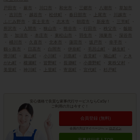
戸田市
・
蕨市
・
川口市
・
和光市
・
三郷市
・
八潮市
・
草加市
・
吉川市
・
越谷市
・
松伏町
・
春日部市
・
上尾市
・
川越市
・
ふじみ野市
・
富士見市
・
志木市
・
朝霞市
・
新座市
・
三芳町
・
所沢市
・
入間市
・
狭山市
・
熊谷市
・
行田市
・
秩父市
・
飯能
市
・
加須市
・
本庄市
・
東松山市
・
羽生市
・
鴻巣市
・
深谷市
・
桶川市
・
久喜市
・
北本市
・
蓮田市
・
坂戸市
・
幸手市
・
鶴ヶ島市
・
日高市
・
白岡市
・
伊奈町
・
毛呂山町
・
越生町
・
滑川町
・
嵐山町
・
小川町
・
川島町
・
吉見町
・
鳩山町
・
とき
がわ町
・
横瀬町
・
皆野町
・
長瀞町
・
小鹿野町
・
東秩父村
・
美里町
・
神川町
・
上里町
・
寄居町
・
宮代町
・
杉戸町
安心価格で良質な家事代行サービスならCaSy！
ご利用の方は今すぐ！
会員登録 (無料)
会員の方はマイページへ
→
ログイン
家事代行求人TOP