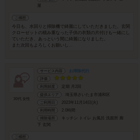
屋
ご感想
今日も、水回りと掃除機で綺麗にしていただきました。玄関
クローゼットの積み重なった子供の衣類の片付けも一緒にし
ていただき、あっという間に綺麗になりました。
また次回もよろしくお願いし...
お掃除代行
サービス内容
評価
定期 月2回
利用頻度
埼玉県さいたま市浦和区
提供エリア
30代 女性
2023年11月14日(火)
ご利用日
2.0時間
利用時間
キッチン トイレ お風呂 洗面所 廊
掃除場所
下 玄関
ご感想