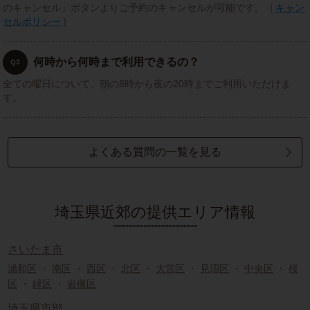
のキャンセル」ボタンよりご予約のキャンセルが可能です。［
キャン
セルポリシー
］
何時から何時まで利用できるの？
Q3
全ての曜日について、朝の8時から夜の20時までご利用いただけま
す。
よくある質問の一覧を見る
埼玉県近郊の提供エリア情報
さいたま市
浦和区
・
南区
・
西区
・
北区
・
大宮区
・
見沼区
・
中央区
・
桜
区
・
緑区
・
岩槻区
埼玉県市部