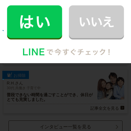
ご利用者インタビュー
Customer Interview
お掃除
M.T.さん
30代 共働き 子育て中
まるで実家の母親が家事を手伝いにきてくれた
安心感。
記事全文を見る
お掃除
R.H.さん
30代 共働き 子育て中
普段できない時間を過ごすことができ、休日が
とても充実しました。
記事全文を見る
インタビュー一覧を見る