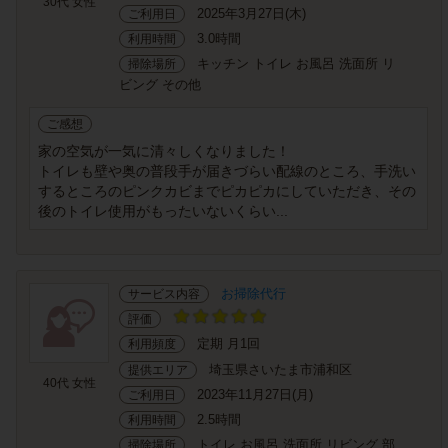
30代 女性
2025年3月27日(木)
ご利用日
3.0時間
利用時間
キッチン トイレ お風呂 洗面所 リ
掃除場所
ビング その他
ご感想
家の空気が一気に清々しくなりました！
トイレも壁や奥の普段手が届きづらい配線のところ、手洗い
するところのピンクカビまでピカピカにしていただき、その
後のトイレ使用がもったいないくらい...
お掃除代行
サービス内容
評価
定期 月1回
利用頻度
埼玉県さいたま市浦和区
提供エリア
40代 女性
2023年11月27日(月)
ご利用日
2.5時間
利用時間
トイレ お風呂 洗面所 リビング 部
掃除場所