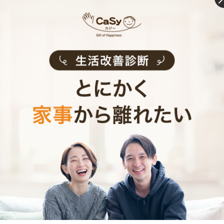
当日3時間前まで予約OK
CaSyでは当日の3時間前までご依頼いただける
ので、思わぬ来客などで急ぎのお掃除が必要な
方にも便利です。
きめ細やかなサービス
選考をクリアし、研修を修了したキャストがサ
ービスを実施。お客様のご要望に沿ったきめ細
やかなサービスで、健やかな生活をサポートし
ます。
お掃除代行のサービス内容
お掃除代行のサービス料金