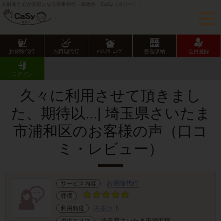
お財布と心が笑顔になる家事代行・家政婦「CaSy（カジー）」
お掃除代行
お料理代行
ﾊｳｽｸﾘｰﾆﾝｸﾞ
整理収納
会員登録
CaSy TOP
サービス提供エリアのご紹介
埼玉県
さいたま市
浦和区
お客様の声･口コミ詳細
ログイン
久々に利用させて頂きまし
た、期待以...| 埼玉県さいたま
市浦和区のお客様の声（口コ
ミ・レビュー）
お掃除代行
サービス内容
評価
スポット
利用頻度
埼玉県さいたま市浦和区
提供エリア