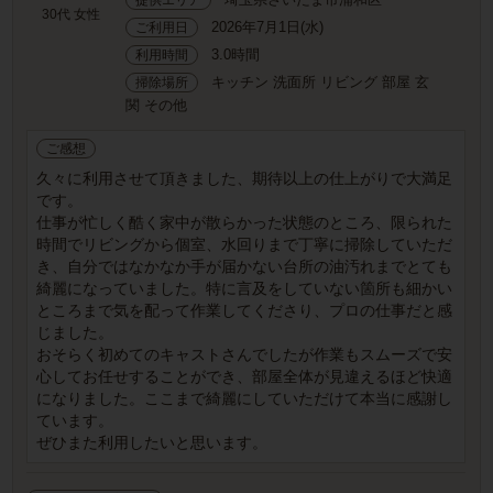
30代 女性
2026年7月1日(水)
ご利用日
3.0時間
利用時間
キッチン 洗面所 リビング 部屋 玄
掃除場所
関 その他
ご感想
久々に利用させて頂きました、期待以上の仕上がりで大満足
です。
仕事が忙しく酷く家中が散らかった状態のところ、限られた
時間でリビングから個室、水回りまで丁寧に掃除していただ
き、自分ではなかなか手が届かない台所の油汚れまでとても
綺麗になっていました。特に言及をしていない箇所も細かい
ところまで気を配って作業してくださり、プロの仕事だと感
じました。
おそらく初めてのキャストさんでしたが作業もスムーズで安
心してお任せすることができ、部屋全体が見違えるほど快適
になりました。ここまで綺麗にしていただけて本当に感謝し
ています。
ぜひまた利用したいと思います。