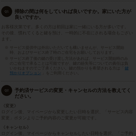
掃除の間は何をしていれば良いですか。家にいた方が
Q1
良いですか。
お客様次第です。多くの方は初回は家に一緒にいる方が多いです。
その後、慣れてくると鍵を預け、一時的に不在にされる場合もござい
ます。
サービス提供中は外出いただいても構いませんが、サービス開始
時、およびサービス終了時のご在宅をお願いしております。
サービス終了後の鍵の受け渡し方法があれば、サービス開始時のみ
のご在宅で承ることは可能ですが、鍵の紛失等についての責任は負
いかねますのでご了承ください。鍵の預かりを希望される方は「
鍵
預かりオプション
」をご利用ください。
予約済サービスの変更・キャンセルの方法を教えてく
Q2
ださい。
《変更》
ログイン後、マイページから変更したい日時を選択、「サービス内容
変更」ボタンよりご予約内容のご変更が可能です。
《キャンセル》
ログイン後、マイページからキャンセルしたい日時を選択、「ご予約