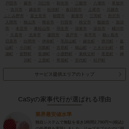
戸田市
・
蕨市
・
川口市
・
和光市
・
三郷市
・
八潮市
・
草加市
・
吉川市
・
越谷市
・
松伏町
・
春日部市
・
上尾市
・
川越市
・
ふじみ野市
・
富士見市
・
朝霞市
・
新座市
・
三芳町
・
所沢市
・
入間市
・
狭山市
・
熊谷市
・
行田市
・
秩父市
・
飯能市
・
加須
市
・
本庄市
・
東松山市
・
羽生市
・
鴻巣市
・
深谷市
・
桶川市
・
久喜市
・
北本市
・
蓮田市
・
坂戸市
・
幸手市
・
鶴ヶ島市
・
日高市
・
白岡市
・
伊奈町
・
毛呂山町
・
越生町
・
滑川町
・
嵐
山町
・
小川町
・
川島町
・
吉見町
・
鳩山町
・
ときがわ町
・
横
瀬町
・
皆野町
・
長瀞町
・
小鹿野町
・
東秩父村
・
美里町
・
神
川町
・
上里町
・
寄居町
・
宮代町
・
杉戸町
サービス提供エリアのトップ
CaSyの家事代行が選ばれる理由
業界最安値水準
独自システムで無駄を省き1時間2,790円〜(税込)
の低価格を実現しました。リーズナブルなのに損