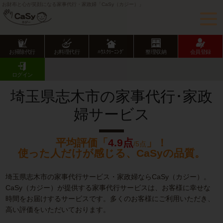
お財布と心が笑顔になる家事代行・家政婦「CaSy（カジー）」
お掃除代行
お料理代行
ﾊｳｽｸﾘｰﾆﾝｸﾞ
整理収納
会員登録
CaSy TOP
埼玉県の家事代行サービス
埼玉県市部の家事代行サービス
志木市の家事代行･家政婦サービス
ログイン
埼玉県志木市の家事代行･家政
婦サービス
平均評価「
4.9点
」！
/5点
使った人だけが感じる、CaSyの品質。
埼玉県志木市の家事代行サービス・家政婦ならCaSy（カジー）。
CaSy（カジー）が提供する家事代行サービスは、お客様に幸せな
時間をお届けするサービスです。多くのお客様にご利用いただき、
高い評価をいただいております。