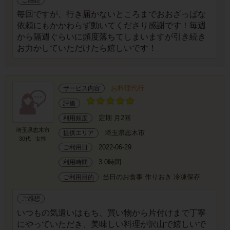
ご感想
毎回ですが、行き届かないところまでおおざっぱな
依頼にもかかわらず動いてくださり感謝です！毎週
から隔週ぐらいに頻度落ちてしまいますが引き続き
お力かしていただけたら嬉しいです！
お料理代行
サービス内容
評価
定期 月2回
利用頻度
埼玉県志木市
埼玉県志木市
提供エリア
30代
女性
2022-06-29
ご利用日
3.0時間
利用時間
当日のお食事 作りおき 冷凍保存
ご利用目的
ご感想
いつもの気遣いはもち、買い物から片付けまで丁寧
にやっていただき、美味しい料理が沢山で嬉しいで