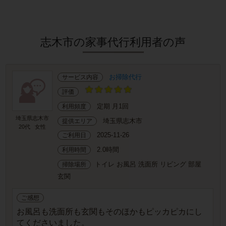
志木市の家事代行利用者の声
お掃除代行
サービス内容
評価
定期 月1回
利用頻度
埼玉県志木市
埼玉県志木市
提供エリア
20代
女性
2025-11-26
ご利用日
2.0時間
利用時間
トイレ お風呂 洗面所 リビング 部屋
掃除場所
玄関
ご感想
お風呂も洗面所も玄関もそのほかもピッカピカにし
てくださいました。