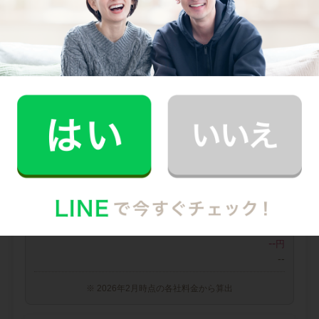
0
料金（税込・交通費込）
円
--
他社との比較
業界大手B社
--
--
円
--
中堅CH社
--
--
円
--
※ 2026年2月時点の各社料金から算出