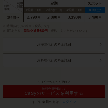
定期
スポット
利用
利用
頻度
時間
1週間に1回
2週間に1回
4週間に1回
今回だけ
2,790
2,890
3,190
3,490
2時間〜
円
円
円
円
時間あたりの料金（税込）です
1回あたり、
別途交通費880円
（税込）をいただいています
お掃除代行の料金詳細
お料理代行の料金詳細
＼ １分でかんたん登録 ／
無料会員登録して
CaSyのサービスを利用する
すでに会員の方は、
ログイン