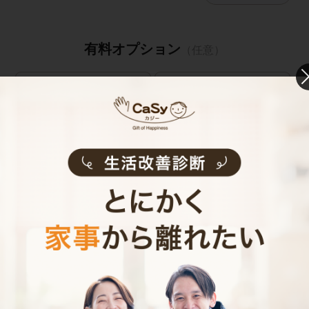
有料オプション
（任意）
鍵預かりオプション
鍵預かりオプション
(bitlock)
(物理キー)
※定期のみ
キャストの指名
お見積り内容
0
ご利用時間
時間