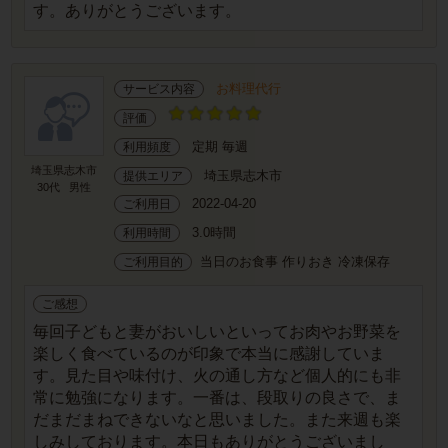
す。ありがとうございます。
お料理代行
サービス内容
評価
定期 毎週
利用頻度
埼玉県志木市
埼玉県志木市
提供エリア
30代
男性
2022-04-20
ご利用日
3.0時間
利用時間
当日のお食事 作りおき 冷凍保存
ご利用目的
ご感想
毎回子どもと妻がおいしいといってお肉やお野菜を
楽しく食べているのが印象で本当に感謝していま
す。見た目や味付け、火の通し方など個人的にも非
常に勉強になります。一番は、段取りの良さで、ま
だまだまねできないなと思いました。また来週も楽
しみしております。本日もありがとうございまし