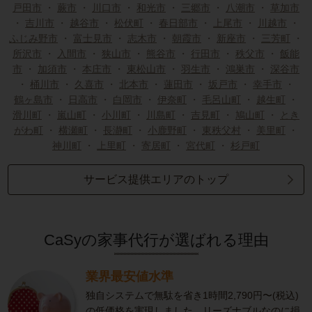
戸田市
・
蕨市
・
川口市
・
和光市
・
三郷市
・
八潮市
・
草加市
・
吉川市
・
越谷市
・
松伏町
・
春日部市
・
上尾市
・
川越市
・
ふじみ野市
・
富士見市
・
志木市
・
朝霞市
・
新座市
・
三芳町
・
所沢市
・
入間市
・
狭山市
・
熊谷市
・
行田市
・
秩父市
・
飯能
市
・
加須市
・
本庄市
・
東松山市
・
羽生市
・
鴻巣市
・
深谷市
・
桶川市
・
久喜市
・
北本市
・
蓮田市
・
坂戸市
・
幸手市
・
鶴ヶ島市
・
日高市
・
白岡市
・
伊奈町
・
毛呂山町
・
越生町
・
滑川町
・
嵐山町
・
小川町
・
川島町
・
吉見町
・
鳩山町
・
とき
がわ町
・
横瀬町
・
長瀞町
・
小鹿野町
・
東秩父村
・
美里町
・
神川町
・
上里町
・
寄居町
・
宮代町
・
杉戸町
サービス提供エリアのトップ
CaSyの家事代行が選ばれる理由
業界最安値水準
独自システムで無駄を省き1時間2,790円〜(税込)
の低価格を実現しました。リーズナブルなのに損