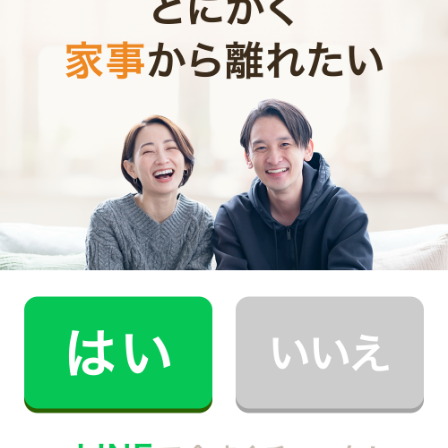
お見積り内容
0
ご利用時間
時間
0
料金（税込・交通費込）
円
--
他社との比較
業界大手B社
--
--
円
--