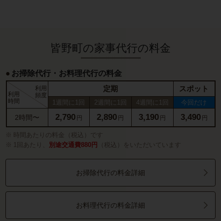
皆野町の家事代行の料金
お掃除代行・お料理代行の料金
定期
スポット
利用
利用
頻度
時間
1週間に1回
2週間に1回
4週間に1回
今回だけ
2,790
2,890
3,190
3,490
2時間〜
円
円
円
円
時間あたりの料金（税込）です
1回あたり、
別途交通費880円
（税込）をいただいています
お掃除代行の料金詳細
お料理代行の料金詳細