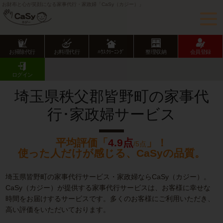
お財布と心が笑顔になる家事代行・家政婦「CaSy（カジー）」
お掃除代行
お料理代行
ﾊｳｽｸﾘｰﾆﾝｸﾞ
整理収納
会員登録
CaSy TOP
埼玉県の家事代行サービス
埼玉県市部の家事代行サービス
皆野町の家事代行･家政婦サービス
ログイン
埼玉県秩父郡皆野町の家事代
行･家政婦サービス
平均評価「
4.9点
」！
/5点
使った人だけが感じる、CaSyの品質。
埼玉県皆野町の家事代行サービス・家政婦ならCaSy（カジー）。
CaSy（カジー）が提供する家事代行サービスは、お客様に幸せな
時間をお届けするサービスです。多くのお客様にご利用いただき、
高い評価をいただいております。