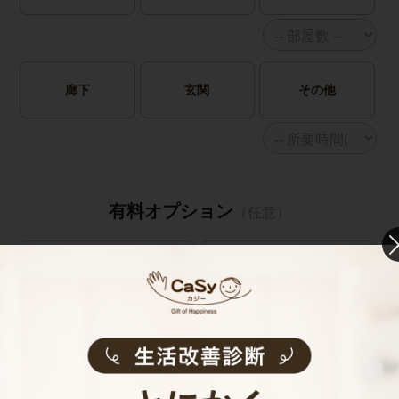
廊下
玄関
その他
有料オプション
（任意）
鍵預かりオプション
鍵預かりオプション
(bitlock)
(物理キー)
※定期のみ
キャストの指名