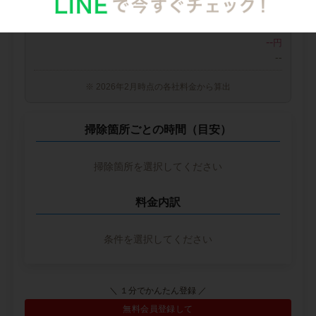
中堅CH社
--
--
円
--
※ 2026年2月時点の各社料金から算出
掃除箇所ごとの時間（目安）
掃除箇所を選択してください
料金内訳
条件を選択してください
＼ １分でかんたん登録 ／
無料会員登録して