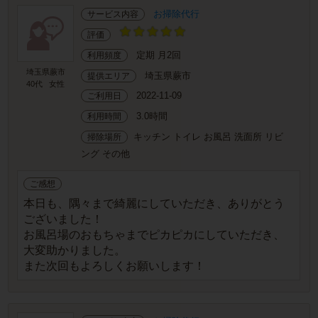
お掃除代行
サービス内容
評価
定期 月2回
利用頻度
埼玉県蕨市
埼玉県蕨市
提供エリア
40代
女性
2022-11-09
ご利用日
3.0時間
利用時間
キッチン トイレ お風呂 洗面所 リビ
掃除場所
ング その他
ご感想
本日も、隅々まで綺麗にしていただき、ありがとう
ございました！
お風呂場のおもちゃまでピカピカにしていただき、
大変助かりました。
また次回もよろしくお願いします！