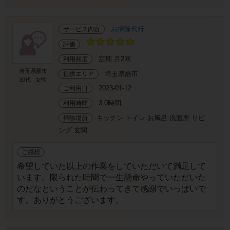
お掃除代行
サービス内容
評価
定期 月2回
利用頻度
埼玉県蕨市
埼玉県蕨市
提供エリア
30代
女性
2023-01-12
ご利用日
3.0時間
利用時間
キッチン トイレ お風呂 洗面所 リビ
掃除場所
ング 玄関
ご感想
希望していた以上の作業をしていただいて満足して
います。限られた時間で一生懸命やっていただいた
のだなということが伝わってきて感謝でいっぱいで
す。ありがとうございます。