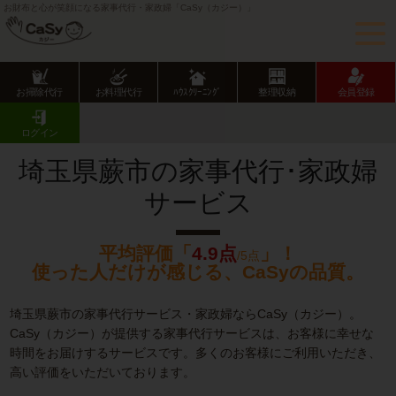
お財布と心が笑顔になる家事代行・家政婦「CaSy（カジー）」
お掃除代行
お料理代行
ﾊｳｽｸﾘｰﾆﾝｸﾞ
整理収納
会員登録
CaSy TOP
埼玉県の家事代行サービス
埼玉県市部の家事代行サービス
蕨市の家事代行･家政婦サービス
ログイン
埼玉県蕨市の家事代行･家政婦
サービス
平均評価「
4.9点
」！
/5点
使った人だけが感じる、CaSyの品質。
埼玉県蕨市の家事代行サービス・家政婦ならCaSy（カジー）。
CaSy（カジー）が提供する家事代行サービスは、お客様に幸せな
時間をお届けするサービスです。多くのお客様にご利用いただき、
高い評価をいただいております。