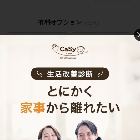
有料オプション
（任意）
鍵預かりオプション
鍵預かりオプション
(bitlock)
(物理キー)
※定期のみ
キャストの指名
お見積り内容
0
ご利用時間
時間