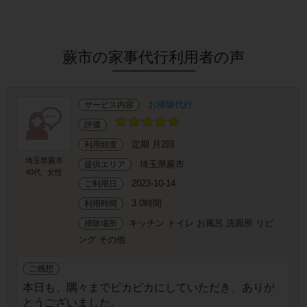
蕨市の家事代行利用者の声
お掃除代行
サービス内容
評価
定期 月2回
利用頻度
埼玉県蕨市
埼玉県蕨市
提供エリア
40代
女性
2023-10-14
ご利用日
3.0時間
利用時間
キッチン トイレ お風呂 洗面所 リビ
掃除場所
ング その他
ご感想
本日も、隅々までピカピカにしていただき、ありが
とうございました。