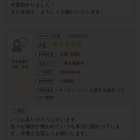
大変助かりました！
また次回も、よろしくお願いいたします。
お掃除代行
サービス内容
評価
定期 月2回
利用頻度
埼玉県蕨市
埼玉県蕨市
提供エリア
30代
女性
2023-04-03
ご利用日
3.0時間
利用時間
キッチン トイレ お風呂 洗面所 リビ
掃除場所
ング 玄関
ご感想
いつもありがとうございます。
色々な場所が整われていつも本当に助かっていま
す。今後とも宜しくお願いします。