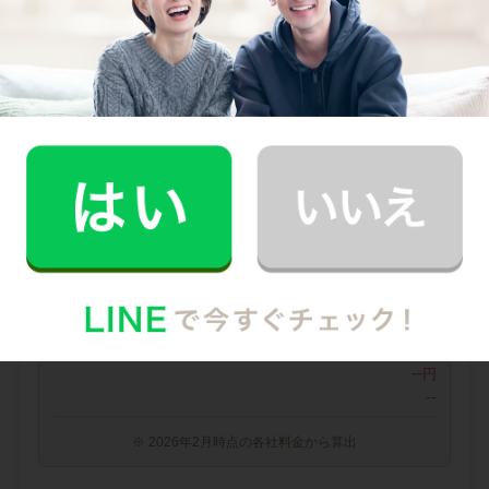
0
料金（税込・交通費込）
円
--
他社との比較
業界大手B社
--
--
円
--
中堅CH社
--
--
円
--
※ 2026年2月時点の各社料金から算出