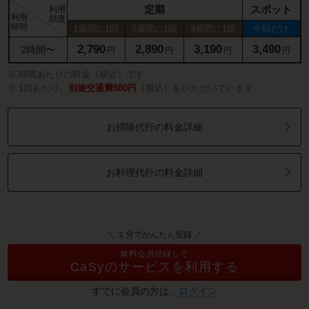
定期
スポット
利用
利用
頻度
時間
1週間に1回
2週間に1回
4週間に1回
今回だけ
2,790
2,890
3,190
3,490
2時間〜
円
円
円
円
時間あたりの料金（税込）です
1回あたり、
別途交通費880円
（税込）をいただいています
お掃除代行の料金詳細
お料理代行の料金詳細
＼ １分でかんたん登録 ／
無料会員登録して
CaSyのサービスを利用する
すでに会員の方は、
ログイン