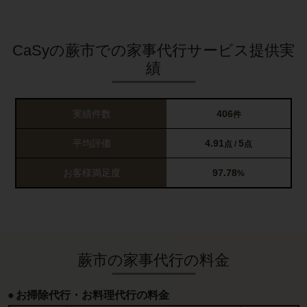
CaSyの蕨市での家事代行サービス提供実
績
実績件数
406
件
平均評価
4.91
5
点 /
点
お客様満足度
97.78
%
蕨市の家事代行の料金
お掃除代行・お料理代行の料金