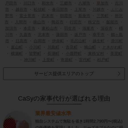
戸田市
・
川口市
・
和光市
・
三郷市
・
八潮市
・
草加市
・
吉川
市
・
越谷市
・
松伏町
・
春日部市
・
上尾市
・
川越市
・
ふじみ
野市
・
富士見市
・
志木市
・
朝霞市
・
新座市
・
三芳町
・
所沢
市
・
入間市
・
狭山市
・
熊谷市
・
行田市
・
秩父市
・
飯能市
・
加須市
・
本庄市
・
東松山市
・
羽生市
・
鴻巣市
・
深谷市
・
桶
川市
・
久喜市
・
北本市
・
蓮田市
・
坂戸市
・
幸手市
・
鶴ヶ島
市
・
日高市
・
白岡市
・
伊奈町
・
毛呂山町
・
越生町
・
滑川町
・
嵐山町
・
小川町
・
川島町
・
吉見町
・
鳩山町
・
ときがわ町
・
横瀬町
・
皆野町
・
長瀞町
・
小鹿野町
・
東秩父村
・
美里町
・
神川町
・
上里町
・
寄居町
・
宮代町
・
杉戸町
サービス提供エリアのトップ
CaSyの家事代行が選ばれる理由
業界最安値水準
独自システムで無駄を省き1時間2,790円〜(税込)
の低価格を実現しました。リーズナブルなのに損