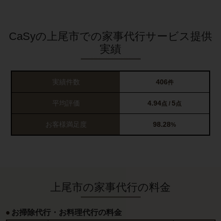
CaSyの上尾市での家事代行サービス提供
実績
実績件数
406
件
平均評価
4.94
5
点 /
点
お客様満足度
98.28
%
上尾市の家事代行の料金
お掃除代行・お料理代行の料金