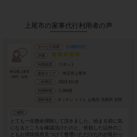
上尾市の家事代行利用者の声
お掃除代行
サービス内容
評価
スポット
利用頻度
埼玉県上尾市
埼玉県上尾市
提供エリア
30代
女性
2023-10-18
ご利用日
2.0時間
利用時間
キッチン トイレ お風呂 洗面所 玄関
掃除場所
ご感想
とても一生懸命掃除して頂きました。始まる前に気
になるところを確認頂けたのと、依頼した以外のこ
ともお掃除箇所見つけて整理いただけたのが良かっ