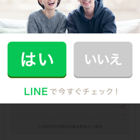
0
料金（税込・交通費込）
円
--
他社との比較
業界大手B社
--
--
円
--
中堅CH社
--
--
円
--
※ 2026年2月時点の各社料金から算出