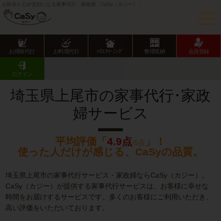
お財布と心が笑顔になる家事代行・家政婦「CaSy（カジー）」
お掃除代行
お料理代行
ﾊｳｽｸﾘｰﾆﾝｸﾞ
整理収納
会員登録
CaSy TOP
埼玉県の家事代行サービス
埼玉県市部の家事代行サービス
上尾市の家事代行･家政婦サービス
ログイン
埼玉県上尾市の家事代行･家政
婦サービス
平均評価「
4.9点
」！
/5点
使った人だけが感じる、CaSyの品質。
埼玉県上尾市の家事代行サービス・家政婦ならCaSy（カジー）。
CaSy（カジー）が提供する家事代行サービスは、お客様に幸せな
時間をお届けするサービスです。多くのお客様にご利用いただき、
高い評価をいただいております。