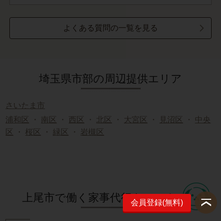
よくある質問の一覧を見る
埼玉県市部の周辺提供エリア
さいたま市
浦和区
・
南区
・
西区
・
北区
・
大宮区
・
見沼区
・
中央
区
・
桜区
・
緑区
・
岩槻区
上尾市で働く家事代行キャストの声
会員登録(無料)