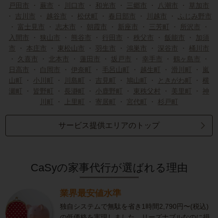
戸田市
・
蕨市
・
川口市
・
和光市
・
三郷市
・
八潮市
・
草加市
・
吉川市
・
越谷市
・
松伏町
・
春日部市
・
川越市
・
ふじみ野市
・
富士見市
・
志木市
・
朝霞市
・
新座市
・
三芳町
・
所沢市
・
入間市
・
狭山市
・
熊谷市
・
行田市
・
秩父市
・
飯能市
・
加須
市
・
本庄市
・
東松山市
・
羽生市
・
鴻巣市
・
深谷市
・
桶川市
・
久喜市
・
北本市
・
蓮田市
・
坂戸市
・
幸手市
・
鶴ヶ島市
・
日高市
・
白岡市
・
伊奈町
・
毛呂山町
・
越生町
・
滑川町
・
嵐
山町
・
小川町
・
川島町
・
吉見町
・
鳩山町
・
ときがわ町
・
横
瀬町
・
皆野町
・
長瀞町
・
小鹿野町
・
東秩父村
・
美里町
・
神
川町
・
上里町
・
寄居町
・
宮代町
・
杉戸町
サービス提供エリアのトップ
CaSyの家事代行が選ばれる理由
業界最安値水準
独自システムで無駄を省き1時間2,790円〜(税込)
の低価格を実現しました。リーズナブルなのに損