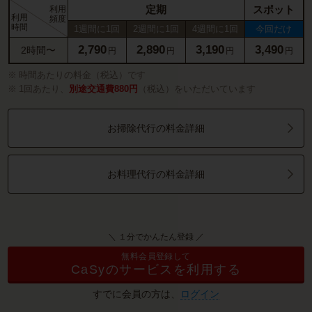
定期
スポット
利用
利用
頻度
時間
1週間に1回
2週間に1回
4週間に1回
今回だけ
2,790
2,890
3,190
3,490
2時間〜
円
円
円
円
時間あたりの料金（税込）です
1回あたり、
別途交通費880円
（税込）をいただいています
お掃除代行の料金詳細
お料理代行の料金詳細
＼ １分でかんたん登録 ／
無料会員登録して
CaSyのサービスを利用する
すでに会員の方は、
ログイン