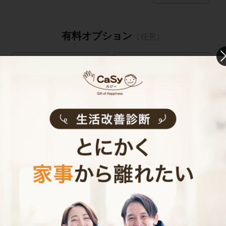
有料オプション
（任意）
鍵預かりオプション
鍵預かりオプション
(bitlock)
(物理キー)
※定期のみ
キャストの指名
お見積り内容
0
ご利用時間
時間