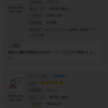
スポット
利用頻度
埼玉県上尾市
埼玉県上尾市
提供エリア
30代
女性
2020-11-26
ご利用日
3.0時間
利用時間
キッチン トイレ お風呂 洗面所 リビ
掃除場所
ング その他
ご感想
細かい棚の掃除を沢山やっていただけて助かりまし
た。
お掃除代行
サービス内容
評価
スポット
利用頻度
埼玉県上尾市
埼玉県上尾市
提供エリア
30代
女性
2019-11-24
ご利用日