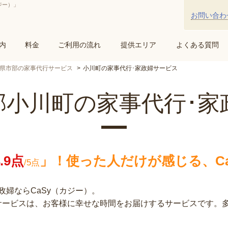
ジー）」
お問い合わ
内
料金
ご利用の流れ
提供エリア
よくある質問
県市部の家事代行サービス
小川町の家事代行･家政婦サービス
郡小川町の家事代行･家
4.9点
」！
使った人だけが感じる、Ca
/5点
婦ならCaSy（カジー）。
行サービスは、お客様に幸せな時間をお届けするサービスです。