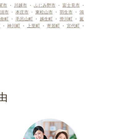
尾市
・
川越市
・
ふじみ野市
・
富士見市
・
須市
・
本庄市
・
東松山市
・
羽生市
・
鴻
奈町
・
毛呂山町
・
越生町
・
滑川町
・
嵐
町
・
神川町
・
上里町
・
寄居町
・
宮代町
・
由