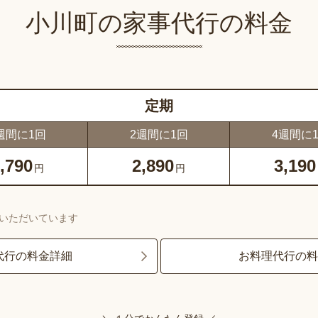
小川町の家事代行の料金
定期
週間に1回
2週間に1回
4週間に
,790
2,890
3,190
円
円
いただいています
代行の料金詳細
お料理代行の