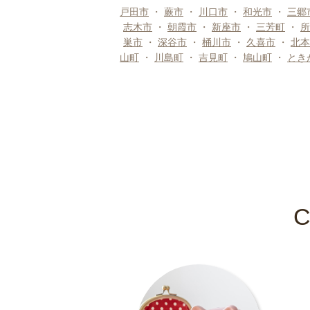
戸田市
・
蕨市
・
川口市
・
和光市
・
三郷
志木市
・
朝霞市
・
新座市
・
三芳町
・
所
巣市
・
深谷市
・
桶川市
・
久喜市
・
北本
山町
・
川島町
・
吉見町
・
鳩山町
・
とき