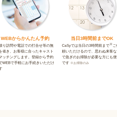
WEBからかんたん予約
当日3時間前までOK
※
積り訪問や電話での打合せ等の無
CaSyでは当日の3時間前まで
ご
を省き、お客様に合ったキャスト
頼いただけるので、思わぬ来客な
マッチングします。登録から予約
で急ぎのお掃除が必要な方にも便
でWEBで手軽にお手続きいただけ
です
※お掃除のみ
す