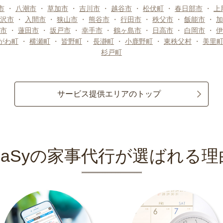
市
・
八潮市
・
草加市
・
吉川市
・
越谷市
・
松伏町
・
春日部市
・
上
沢市
・
入間市
・
狭山市
・
熊谷市
・
行田市
・
秩父市
・
飯能市
・
加
市
・
蓮田市
・
坂戸市
・
幸手市
・
鶴ヶ島市
・
日高市
・
白岡市
・
伊
がわ町
・
横瀬町
・
皆野町
・
長瀞町
・
小鹿野町
・
東秩父村
・
美里
杉戸町
サービス提供エリアのトップ
CaSyの家事代行が選ばれる理