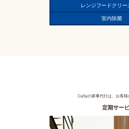
レンジフードクリー
室内除菌
CaSyの家事代行は、お客
定期サー