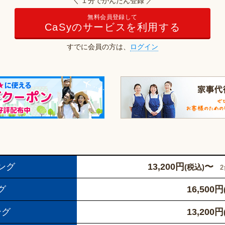
＼ １分でかんたん登録 ／
無料会員登録して
CaSyのサービスを利用する
すでに会員の方は、
ログイン
ング
13,200
円
〜
(税込)
グ
16,500
円
ング
13,200
円