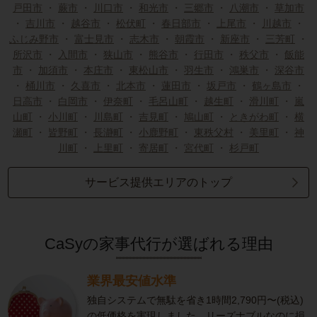
戸田市
・
蕨市
・
川口市
・
和光市
・
三郷市
・
八潮市
・
草加市
・
吉川市
・
越谷市
・
松伏町
・
春日部市
・
上尾市
・
川越市
・
ふじみ野市
・
富士見市
・
志木市
・
朝霞市
・
新座市
・
三芳町
・
所沢市
・
入間市
・
狭山市
・
熊谷市
・
行田市
・
秩父市
・
飯能
市
・
加須市
・
本庄市
・
東松山市
・
羽生市
・
鴻巣市
・
深谷市
・
桶川市
・
久喜市
・
北本市
・
蓮田市
・
坂戸市
・
鶴ヶ島市
・
日高市
・
白岡市
・
伊奈町
・
毛呂山町
・
越生町
・
滑川町
・
嵐
山町
・
小川町
・
川島町
・
吉見町
・
鳩山町
・
ときがわ町
・
横
瀬町
・
皆野町
・
長瀞町
・
小鹿野町
・
東秩父村
・
美里町
・
神
川町
・
上里町
・
寄居町
・
宮代町
・
杉戸町
サービス提供エリアのトップ
CaSyの家事代行が選ばれる理由
業界最安値水準
独自システムで無駄を省き1時間2,790円〜(税込)
の低価格を実現しました。リーズナブルなのに損