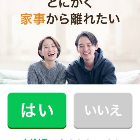
お見積り内容
0
ご利用時間
時間
0
料金（税込・交通費込）
円
--
他社との比較
業界大手B社
--
--
円
--