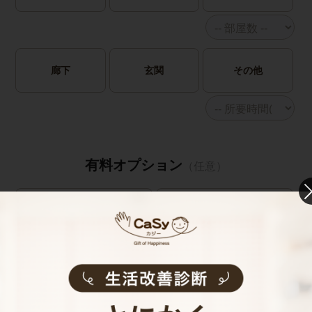
廊下
玄関
その他
有料オプション
（任意）
鍵預かりオプション
鍵預かりオプション
(bitlock)
(物理キー)
※定期のみ
キャストの指名