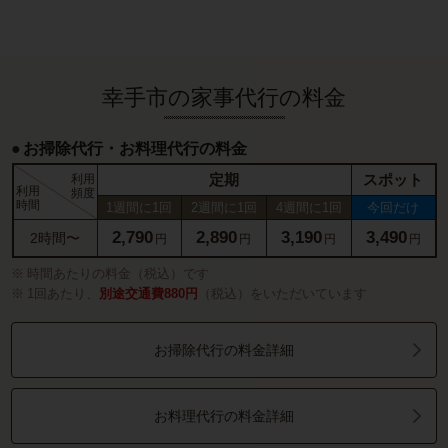
幸手市の家事代行の料金
お掃除代行・お料理代行の料金
定期
スポット
利用
利用
頻度
時間
1週間に1回
2週間に1回
4週間に1回
今回だけ
2,790
2,890
3,190
3,490
2時間〜
円
円
円
円
時間あたりの料金（税込）です
1回あたり、
別途交通費880円
（税込）をいただいています
お掃除代行の料金詳細
お料理代行の料金詳細