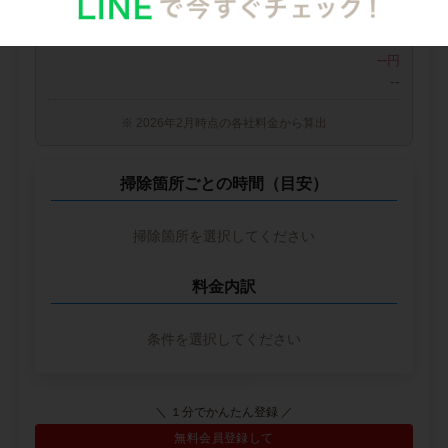
中堅CH社
--
--
円
--
※ 2026年2月時点の各社料金から算出
掃除箇所ごとの時間（目安）
掃除箇所を選択してください
料金内訳
条件を選択してください
＼ １分でかんたん登録 ／
無料会員登録して