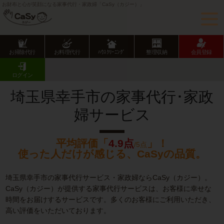
お財布と心が笑顔になる家事代行・家政婦「CaSy（カジー）」
お掃除代行
お料理代行
ﾊｳｽｸﾘｰﾆﾝｸﾞ
整理収納
会員登録
CaSy TOP
埼玉県の家事代行サービス
埼玉県市部の家事代行サービス
幸手市の家事代行･家政婦サービス
ログイン
埼玉県幸手市の家事代行･家政
婦サービス
平均評価「
4.9点
」！
/5点
使った人だけが感じる、CaSyの品質。
埼玉県幸手市の家事代行サービス・家政婦ならCaSy（カジー）。
CaSy（カジー）が提供する家事代行サービスは、お客様に幸せな
時間をお届けするサービスです。多くのお客様にご利用いただき、
高い評価をいただいております。