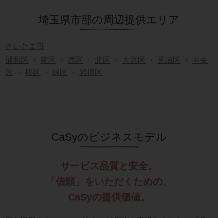
埼玉県市部の周辺提供エリア
さいたま市
浦和区
・
南区
・
西区
・
北区
・
大宮区
・
見沼区
・
中央
区
・
桜区
・
緑区
・
岩槻区
CaSyのビジネスモデル
サービス品質と安全。
「信頼」をいただくための、
CaSyの提供価値。