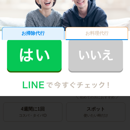
らいの時間と料金がかかるのかわからない…」
そんな方は、この料金シミュレーターで料金や必要な時間
をお見積りいただけます。
お掃除代行
お料理代行
ご利用頻度
1週間に1回
2週間に1回
1時間から利用可能
1番人気
4週間に1回
スポット
コスパ・タイパ◎
使いたい時だけ