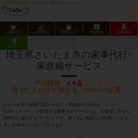
お財布と心が笑顔になる家事代行・家政婦「CaSy（カジー）」
お掃除代行
お料理代行
ﾊｳｽｸﾘｰﾆﾝｸﾞ
整理収納
会員登録
CaSy TOP
埼玉県の家事代行･家政婦サービス
さいたま市の家事代行･家政婦サービス
ログイン
埼玉県さいたま市の家事代行･
家政婦サービス
平均評価「
4.9点
」！
/5点
使った人だけが感じる、CaSyの品質。
さいたま市の家事代行サービス・家政婦ならCaSy（カジー）。
CaSy（カジー）が提供する家事代行サービスは、お客様に幸せな
時間をお届けするサービスです。多くのお客様にご利用いただき、
高い評価をいただいております。