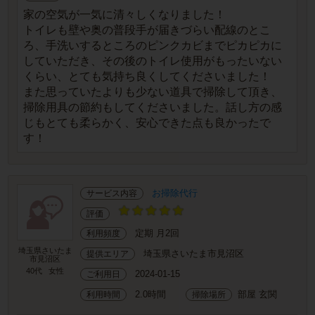
家の空気が一気に清々しくなりました！
トイレも壁や奥の普段手が届きづらい配線のとこ
ろ、手洗いするところのピンクカビまでピカピカに
していただき、その後のトイレ使用がもったいない
くらい、とても気持ち良くしてくださいました！
また思っていたよりも少ない道具で掃除して頂き、
掃除用具の節約もしてくださいました。話し方の感
じもとても柔らかく、安心できた点も良かったで
す！
お掃除代行
サービス内容
評価
定期 月2回
利用頻度
埼玉県さいたま
埼玉県さいたま市見沼区
提供エリア
市見沼区
40代
女性
2024-01-15
ご利用日
2.0時間
部屋 玄関
利用時間
掃除場所