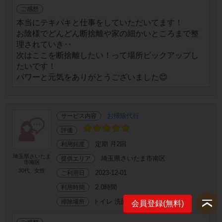
ご感想
本当にテキパキと仕事をしていただいてます！
お陰様でどんどん断捨離や家の細かいところまで整
理されていき‥
次はここを断捨離したい！って場所ピックアップし
たいです！
パワーと元気をありがとうございました😊
お掃除代行
サービス内容
評価
定期 月2回
利用頻度
埼玉県さいたま
埼玉県さいたま市南区
提供エリア
市南区
30代
女性
2023-12-01
ご利用日
2.0時間
利用時間
トイレ 洗面所 リビング 部屋 玄関
掃除場所
会員登録(無料)