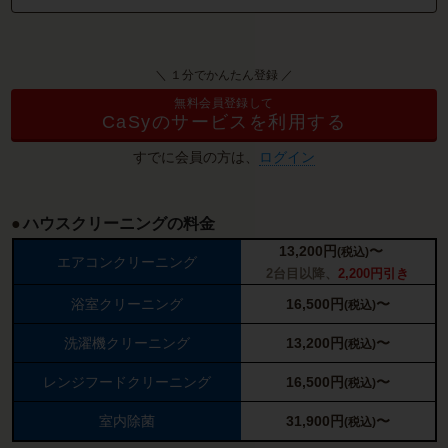
＼ １分でかんたん登録 ／
無料会員登録して
CaSyのサービスを利用する
すでに会員の方は、
ログイン
ハウスクリーニングの料金
13,200
円
〜
(税込)
エアコンクリーニング
2台目以降、
2,200円引き
浴室クリーニング
16,500
円
〜
(税込)
洗濯機クリーニング
13,200
円
〜
(税込)
レンジフードクリーニング
16,500
円
〜
(税込)
室内除菌
31,900
円
〜
(税込)