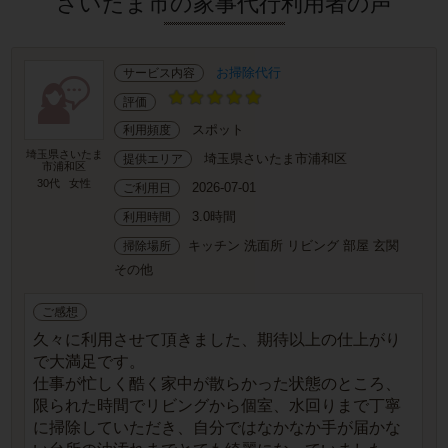
さいたま市の家事代行利用者の声
お掃除代行
サービス内容
評価
スポット
利用頻度
埼玉県さいたま
埼玉県さいたま市浦和区
提供エリア
市浦和区
30代
女性
2026-07-01
ご利用日
3.0時間
利用時間
キッチン 洗面所 リビング 部屋 玄関
掃除場所
その他
ご感想
久々に利用させて頂きました、期待以上の仕上がり
で大満足です。
仕事が忙しく酷く家中が散らかった状態のところ、
限られた時間でリビングから個室、水回りまで丁寧
に掃除していただき、自分ではなかなか手が届かな