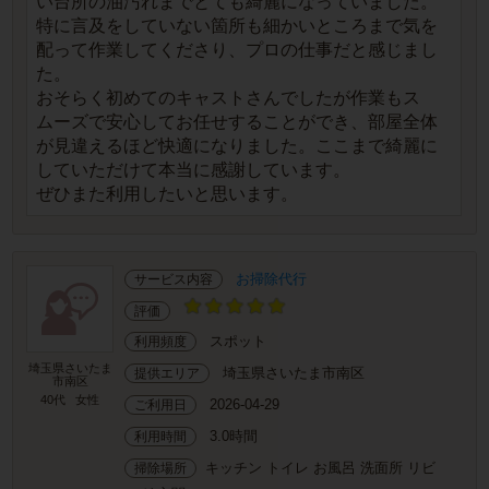
い台所の油汚れまでとても綺麗になっていました。
特に言及をしていない箇所も細かいところまで気を
配って作業してくださり、プロの仕事だと感じまし
た。
おそらく初めてのキャストさんでしたが作業もス
ムーズで安心してお任せすることができ、部屋全体
が見違えるほど快適になりました。ここまで綺麗に
していただけて本当に感謝しています。
ぜひまた利用したいと思います。
お掃除代行
サービス内容
評価
スポット
利用頻度
埼玉県さいたま
埼玉県さいたま市南区
提供エリア
市南区
40代
女性
2026-04-29
ご利用日
3.0時間
利用時間
キッチン トイレ お風呂 洗面所 リビ
掃除場所