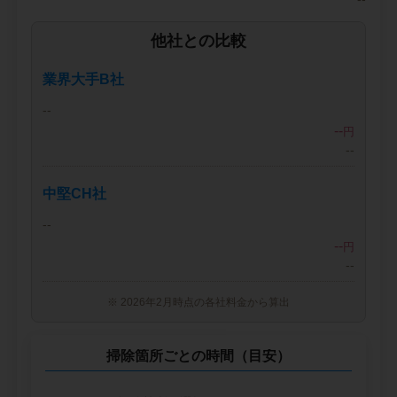
他社との比較
業界大手B社
--
--
円
--
中堅CH社
--
--
円
--
※ 2026年2月時点の各社料金から算出
掃除箇所ごとの時間（目安）