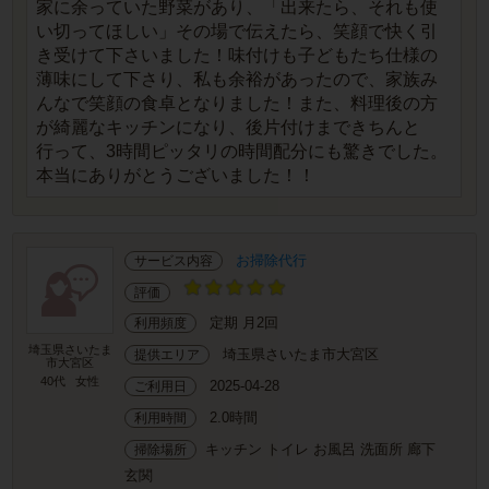
家に余っていた野菜があり、「出来たら、それも使
い切ってほしい」その場で伝えたら、笑顔で快く引
き受けて下さいました！味付けも子どもたち仕様の
薄味にして下さり、私も余裕があったので、家族み
んなで笑顔の食卓となりました！また、料理後の方
が綺麗なキッチンになり、後片付けまできちんと
行って、3時間ピッタリの時間配分にも驚きでした。
本当にありがとうございました！！
お掃除代行
サービス内容
評価
定期 月2回
利用頻度
埼玉県さいたま
埼玉県さいたま市大宮区
提供エリア
市大宮区
40代
女性
2025-04-28
ご利用日
2.0時間
利用時間
キッチン トイレ お風呂 洗面所 廊下
掃除場所
玄関