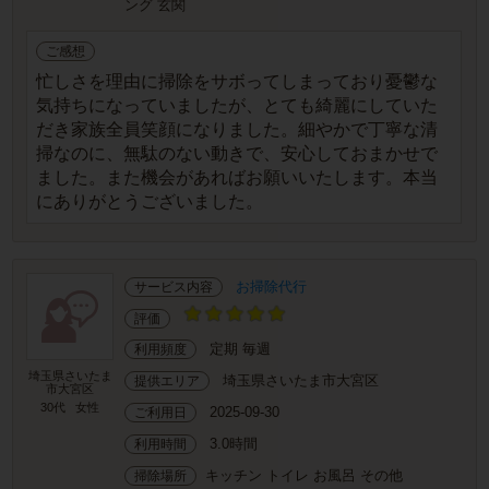
ング 玄関
ご感想
忙しさを理由に掃除をサボってしまっており憂鬱な
気持ちになっていましたが、とても綺麗にしていた
だき家族全員笑顔になりました。細やかで丁寧な清
掃なのに、無駄のない動きで、安心しておまかせで
ました。また機会があればお願いいたします。本当
にありがとうございました。
お掃除代行
サービス内容
評価
定期 毎週
利用頻度
埼玉県さいたま
埼玉県さいたま市大宮区
提供エリア
市大宮区
30代
女性
2025-09-30
ご利用日
3.0時間
利用時間
キッチン トイレ お風呂 その他
掃除場所