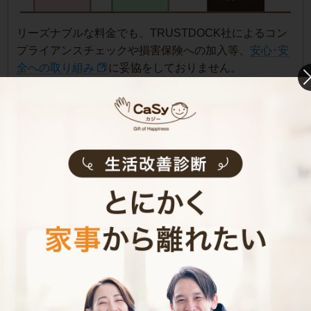
リーズナブルな料金でも、TRUSTDOCK社によるコン
プライアンスチェックや損害保険への加入等、
安心･安
全への取り組み
に妥協をしておりません。
定期サービスご利用のメリット
スポットよりお得な料金（最大360円/時）
固定のキャストだから安定･安心
1回1時間から利用可能
※週1回のお掃除定期のみ
家にいなくても利用可能
※鍵預かりオプションご利用時
家事代行・家政婦サービス
料金シミュレーター
初めての家事代行で、「希望の作業内容を頼んだらどのく