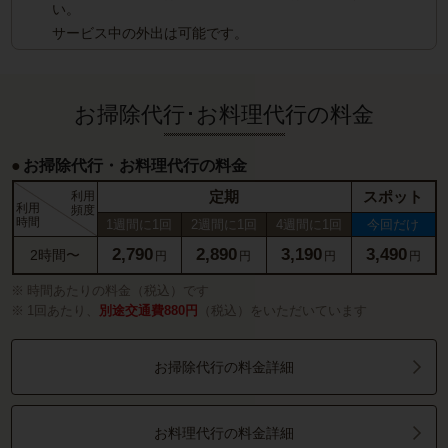
い。
サービス中の外出は可能です。
お掃除代行･お料理代行の料金
お掃除代行・お料理代行の料金
定期
スポット
利用
利用
頻度
時間
1週間に1回
2週間に1回
4週間に1回
今回だけ
2,790
2,890
3,190
3,490
2時間〜
円
円
円
円
時間あたりの料金（税込）です
1回あたり、
別途交通費880円
（税込）をいただいています
お掃除代行の料金詳細
お料理代行の料金詳細