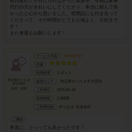
前日疲れて片付けられなかった食器を、今朝は家事
代行の方がきれいにしてくださり、本当に頼んで良
かったと心から思いました。世間話にも付き合って
くださって、その時間がとても心地よく、大好きで
す！
また来週もお願いします！
お料理代行
サービス内容
評価
スポット
利用頻度
埼玉県さいたま
埼玉県さいたま市大宮区
提供エリア
市大宮区
30代
女性
2025-05-19
ご利用日
3.0時間
利用時間
作りおき 冷凍保存
ご利用目的
ご感想
率直に、とっっても良かったです！