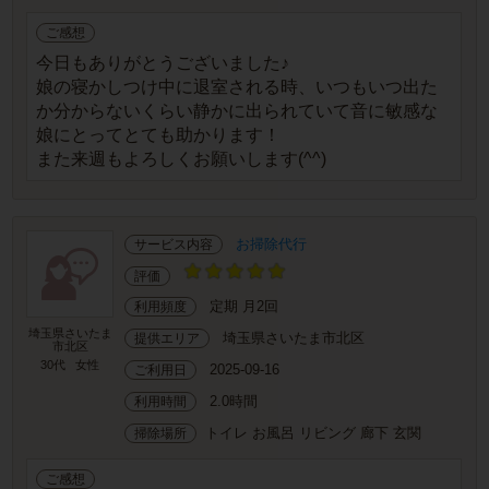
ご感想
今日もありがとうございました♪
娘の寝かしつけ中に退室される時、いつもいつ出た
か分からないくらい静かに出られていて音に敏感な
娘にとってとても助かります！
また来週もよろしくお願いします(^^)
お掃除代行
サービス内容
評価
定期 月2回
利用頻度
埼玉県さいたま
埼玉県さいたま市北区
提供エリア
市北区
30代
女性
2025-09-16
ご利用日
2.0時間
利用時間
トイレ お風呂 リビング 廊下 玄関
掃除場所
ご感想