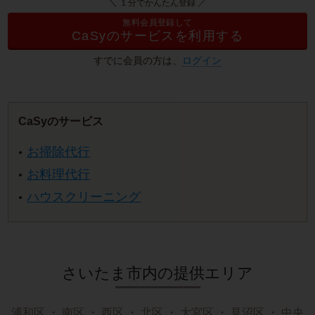
＼ １分でかんたん登録 ／
無料会員登録して
CaSyのサービスを利用する
すでに会員の方は、
ログイン
CaSyのサービス
お掃除代行
お料理代行
ハウスクリーニング
さいたま市内の提供エリア
浦和区
・
南区
・
西区
・
北区
・
大宮区
・
見沼区
・
中央