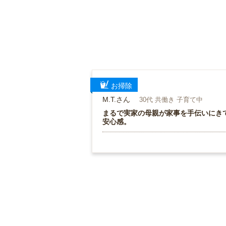
お掃除
M.T.さん
30代 共働き 子育て中
まるで実家の母親が家事を手伝いにき
安心感。