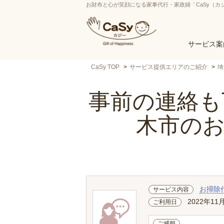
お財布と心が笑顔になる家事代行・家政婦「CaSy（カ
サービス案
CaSy TOP
サービス提供エリアのご紹介
埼
事前の連絡も丁
木市の
お掃除
サービス内容
2022年11
ご利用日
ご感想