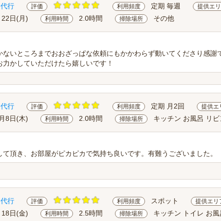
除代行
定期 毎週
評価
利用頻度
提供エリ
月22日(月)
2.0時間
その他
利用時間
掃除場所
かないところまでおおざっぱな依頼にもかかわらず動いてくださり感謝
お力かしていただけたら嬉しいです！
除代行
定期 月2回
評価
利用頻度
提供エ
0月8日(木)
2.0時間
キッチン お風呂 リ
利用時間
掃除場所
して頂き、お部屋がピカピカで気持ち良いです。有難うございました。
除代行
スポット
評価
利用頻度
提供エリ
月18日(金)
2.5時間
キッチン トイレ お風
利用時間
掃除場所