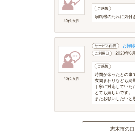
ご感想
扇風機の汚れに気付
40代 女性
お掃
サービス内容
2020年6
ご利用日
ご感想
時間が余ったとの事
40代 女性
玄関まわりなども綺
丁寧に対応していた
とても嬉しいです。
またお願いしたいと
志木市の口