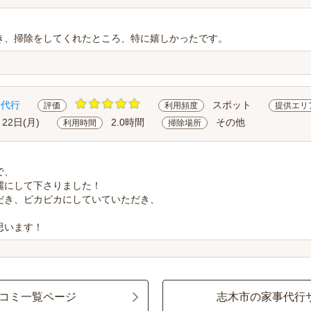
き、掃除をしてくれたところ、特に嬉しかったです。
除代行
スポット
評価
利用頻度
提供エリ
月22日(月)
2.0時間
その他
利用時間
掃除場所
で、
麗にして下さりました！
だき、ピカピカにしていていただき、
思います！
コミ一覧ページ
志木市の家事代行