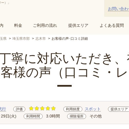
ジー）」
お問い合わ
内
料金
ご利用の流れ
提供エリア
よくある質問
玉県
埼玉県市部
志木市
お客様の声･口コミ詳細
寧に対応いただき、初.
お客様の声（口コミ・レ
代行
スポット
評価
利用頻度
提供エリア
月29日(火)
3.0時間
その他
利用時間
掃除場所