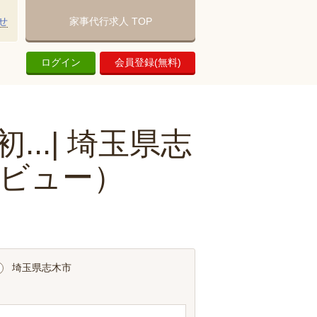
せ
家事代行求人 TOP
ログイン
会員登録(無料)
..| 埼玉県志
ビュー）
埼玉県志木市