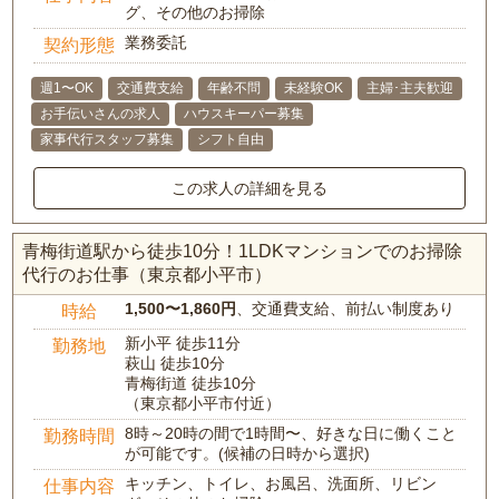
グ、その他のお掃除
業務委託
契約形態
週1〜OK
交通費支給
年齢不問
未経験OK
主婦･主夫歓迎
お手伝いさんの求人
ハウスキーパー募集
家事代行スタッフ募集
シフト自由
この求人の詳細を見る
青梅街道駅から徒歩10分！1LDKマンションでのお掃除
代行のお仕事（東京都小平市）
1,500〜1,860円
、交通費支給、前払い制度あり
時給
新小平 徒歩11分
勤務地
萩山 徒歩10分
青梅街道 徒歩10分
（東京都小平市付近）
8時～20時の間で1時間〜、好きな日に働くこと
勤務時間
が可能です。(候補の日時から選択)
キッチン、トイレ、お風呂、洗面所、リビン
仕事内容