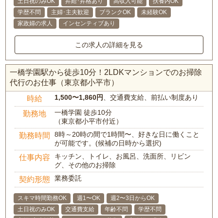
土日祝のみOK
昇給･昇格あり
高収入可能
扶養内OK
学歴不問
主婦･主夫歓迎
ブランクOK
未経験OK
家政婦の求人
インセンティブあり
この求人の詳細を見る
一橋学園駅から徒歩10分！2LDKマンションでのお掃除
代行のお仕事（東京都小平市）
1,500〜1,860円
、交通費支給、前払い制度あり
時給
一橋学園 徒歩10分
勤務地
（東京都小平市付近）
8時～20時の間で1時間〜、好きな日に働くこと
勤務時間
が可能です。(候補の日時から選択)
キッチン、トイレ、お風呂、洗面所、リビン
仕事内容
グ、その他のお掃除
業務委託
契約形態
スキマ時間勤務OK
週1〜OK
週2〜3日からOK
土日祝のみOK
交通費支給
年齢不問
学歴不問