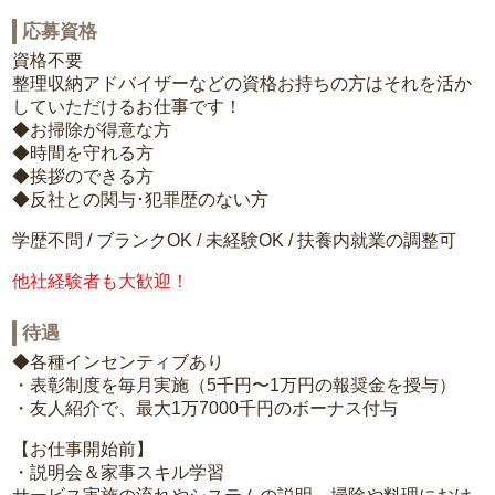
応募資格
資格不要
整理収納アドバイザーなどの資格お持ちの方はそれを活か
していただけるお仕事です！
◆お掃除が得意な方
◆時間を守れる方
◆挨拶のできる方
◆反社との関与･犯罪歴のない方
学歴不問 / ブランクOK / 未経験OK / 扶養内就業の調整可
他社経験者も大歓迎！
待遇
◆各種インセンティブあり
・表彰制度を毎月実施（5千円〜1万円の報奨金を授与）
・友人紹介で、最大1万7000千円のボーナス付与
【お仕事開始前】
・説明会＆家事スキル学習