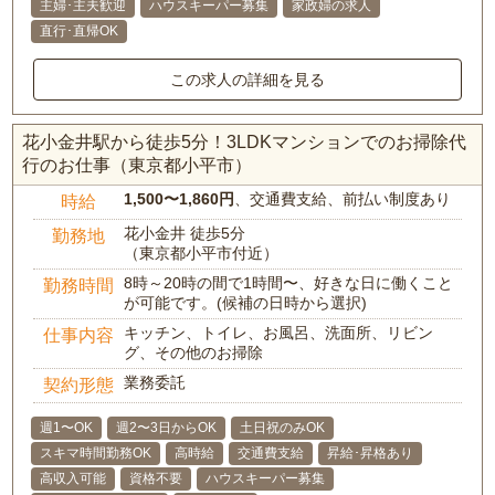
主婦･主夫歓迎
ハウスキーパー募集
家政婦の求人
直行･直帰OK
この求人の詳細を見る
花小金井駅から徒歩5分！3LDKマンションでのお掃除代
行のお仕事（東京都小平市）
1,500〜1,860円
、交通費支給、前払い制度あり
時給
花小金井 徒歩5分
勤務地
（東京都小平市付近）
8時～20時の間で1時間〜、好きな日に働くこと
勤務時間
が可能です。(候補の日時から選択)
キッチン、トイレ、お風呂、洗面所、リビン
仕事内容
グ、その他のお掃除
業務委託
契約形態
週1〜OK
週2〜3日からOK
土日祝のみOK
スキマ時間勤務OK
高時給
交通費支給
昇給･昇格あり
高収入可能
資格不要
ハウスキーパー募集