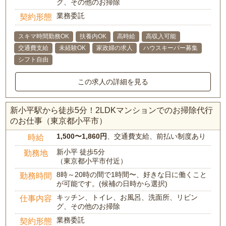
グ、その他のお掃除
業務委託
契約形態
スキマ時間勤務OK
扶養内OK
高時給
高収入可能
交通費支給
未経験OK
家政婦の求人
ハウスキーパー募集
シフト自由
この求人の詳細を見る
新小平駅から徒歩5分！2LDKマンションでのお掃除代行
のお仕事（東京都小平市）
1,500〜1,860円
、交通費支給、前払い制度あり
時給
新小平 徒歩5分
勤務地
（東京都小平市付近）
8時～20時の間で1時間〜、好きな日に働くこと
勤務時間
が可能です。(候補の日時から選択)
キッチン、トイレ、お風呂、洗面所、リビン
仕事内容
グ、その他のお掃除
業務委託
契約形態