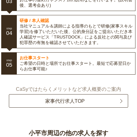
03
後、選考会あり)
研修 / 本人確認
当社マニュアル＆講師による指導のもとで研修(家事スキル
step
学習)を修了いただいた後、公的身分証をご提出いただき本
04
人確認サービス「TRUSTDOCK」による反社との関与及び
犯罪歴の有無を確認させていただきます。
お仕事スタート
step
ご希望の日時と場所でお仕事スタート。最短で応募翌日か
05
らお仕事可能♪
CaSyではたらくメリットなど求人概要のご案内
家事代行求人TOP
小平市周辺の他の求人を探す