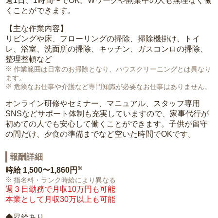
週1日、1時間〜でOK。Wワークや副業中の人も無理なく働
くことができます。
【主な作業内容】
リビングや床、フローリングの掃除、掃除機掛け、トイ
レ、浴室、洗面所の掃除、キッチン、ガスコンロの掃除、
整理整頓など
作業範囲は日常のお掃除となり、ハウスクリーニングとは異なり
ます。
危険なお仕事や介護など専門知識が必要なお仕事はありません。
オンライン研修やセミナー、マニュアル、スタッフ専用
SNSなどサポート体制も充実していますので、家事代行が
初めての人でも安心して働くことができます。子供が留守
の間だけ、夕食の準備までなど空いた時間でOKです。
報酬詳細
※
時給
1,500〜1,860円
指名料・ランク時給により異なる
週３日勤務で月収10万円も可能
本業として月収30万以上も可能
◆昇給あり