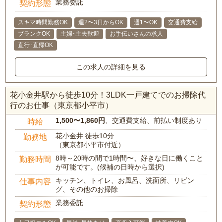
業務委託
契約形態
スキマ時間勤務OK
週2〜3日からOK
週1〜OK
交通費支給
ブランクOK
主婦･主夫歓迎
お手伝いさんの求人
直行･直帰OK
この求人の詳細を見る
花小金井駅から徒歩10分！3LDK一戸建てでのお掃除代
行のお仕事（東京都小平市）
1,500〜1,860円
、交通費支給、前払い制度あり
時給
花小金井 徒歩10分
勤務地
（東京都小平市付近）
8時～20時の間で1時間〜、好きな日に働くこと
勤務時間
が可能です。(候補の日時から選択)
キッチン、トイレ、お風呂、洗面所、リビン
仕事内容
グ、その他のお掃除
業務委託
契約形態