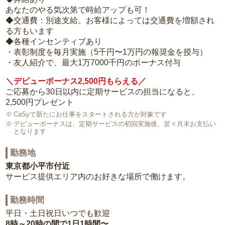
あなたのやる気次第で時給アップも可！
◆交通費：別途支給。お客様によっては交通費を増額され
る方もいます
◆各種インセンティブあり
・表彰制度を毎月実施（5千円〜1万円の報奨金を授与）
・友人紹介で、最大1万7000千円のボーナス付与
＼デビューボーナス2,500円もらえる／
ご応募から30日以内に定期サービスの担当になると、
2,500円プレゼント
CaSyで新たにお仕事をスタートされる方が対象です
デビューボーナスは、定期サービスの初回実施後、翌々月末お支払い
となります
勤務地
東京都小平市付近
サービス提供エリア内のお好きな場所で働けます。
勤務時間
平日・土日祝日いつでも歓迎
8時～20時の間で1日1時間〜