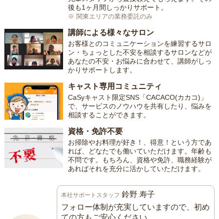
後も1ヶ月間しっかりサポート。
※ 関東エリアの業務委託のみ
講師による様々なサロン
お客様とのコミュニケーションを練習するサロ
ン・ちょっとした不安を相談するサロンなどが
あなたの不安・お悩みに合わせて、講師がしっ
かりサポートします。
キャスト専用コミュニティ
CaSyキャスト限定SNS「CACACO(カカコ)」
で、サービスのノウハウを共有したり、悩みを
相談することができます。
資格・免許不要
お掃除やお料理が好き！、得意！という方であ
れば、どなたでも働いていただけます。年齢も
不問です。もちろん、資格や免許、職務経験が
あればそれを充分に活かしていただけます。
鈴野 寿子
本社サポートスタッフ
フォロー体制が充実していますので、初め
ての方もご安心ください。