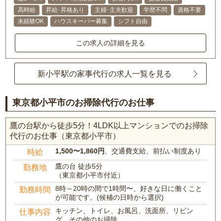
高時給
昇給･昇格あり
主婦･主夫歓迎
学歴不問
資格不要
未経験OK
ハウスキーパー募集
シフト自由
この求人の詳細を見る
新小平駅の家事代行の求人一覧を見る
東京都小平市のお掃除代行のお仕事
鷹の台駅から徒歩5分！4LDK以上マンションでのお掃除
代行のお仕事（東京都小平市）
1,500〜1,860円
、交通費支給、前払い制度あり
時給
鷹の台 徒歩5分
勤務地
（東京都小平市付近）
8時～20時の間で1時間〜、好きな日に働くこと
勤務時間
が可能です。(候補の日時から選択)
キッチン、トイレ、お風呂、洗面所、リビン
仕事内容
グ、その他のお掃除