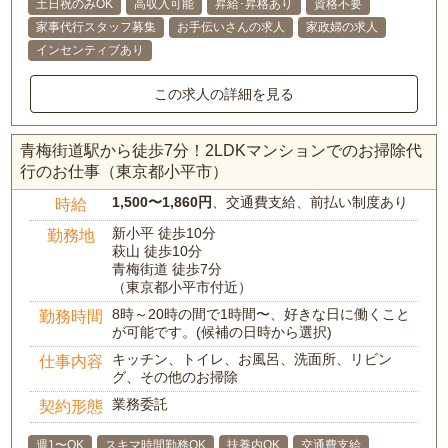
土日祝のみOK
高収入可能
昇給･昇格あり
資格不要
家事代行スタッフ募集
お手伝いさんの求人
家政婦の求人
インセンティブあり
この求人の詳細を見る
青梅街道駅から徒歩7分！2LDKマンションでのお掃除代
行のお仕事（東京都小平市）
1,500〜1,860円
、交通費支給、前払い制度あり
時給
新小平 徒歩10分
勤務地
萩山 徒歩10分
青梅街道 徒歩7分
（東京都小平市付近）
8時～20時の間で1時間〜、好きな日に働くこと
勤務時間
が可能です。(候補の日時から選択)
キッチン、トイレ、お風呂、洗面所、リビン
仕事内容
グ、その他のお掃除
業務委託
契約形態
週1〜OK
スキマ時間勤務OK
扶養内OK
交通費支給