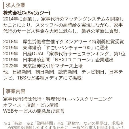
求人企業
株式会社CaSy(カジー)
2014年に創業し、家事代行のマッチングシステムを開発し
たことにより、スタッフへの高時給を実現しながら、家事
代行のサービス料金を大幅に減らし、業界の革新に貢献。
2018年 厚生労働省主催イクメンアワード特別奨励賞受賞
2019年 東洋経済「すごいベンチャー100」に選出
2019年 日経DUAL「家事代行サービスランキング」第1位
2019年 日本経済新聞「NEXTユニコーン」企業選出
2022年 東京証券取引所マザーズ上場
他、日経新聞、朝日新聞、読売新聞、テレビ朝日、日本テ
レビ、TBSなど各種メディアにて掲載
事業内容
家事代行(掃除代行・料理代行)、ハウスクリーニング
オフィス・店舗・ビル清掃
WEBサービスの開発及び運営
1「時給」※2「勤務時間」※3「勤務地」などの用語は、求職者
が内容を理解しやすくするために、一般的な求人用語を用いたも