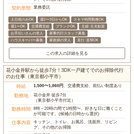
業務委託
契約形態
土日祝のみOK
週2〜3日からOK
スキマ時間勤務OK
週1〜OK
交通費支給
ブランクOK
主婦･主夫歓迎
お手伝いさんの求人
家事代行スタッフ募集
ハウスキーパー募集
家政婦の求人
直行･直帰OK
この求人の詳細を見る
花小金井駅から徒歩7分！3DK一戸建てでのお掃除代行
のお仕事（東京都小平市）
1,500〜1,860円
、交通費支給、前払い制度あり
時給
花小金井 徒歩7分
勤務地
（東京都小平市付近）
8時～20時の間で1時間〜、好きな日に働くこと
勤務時間
が可能です。(候補の日時から選択)
キッチン、トイレ、お風呂、洗面所、リビン
仕事内容
グ、その他のお掃除