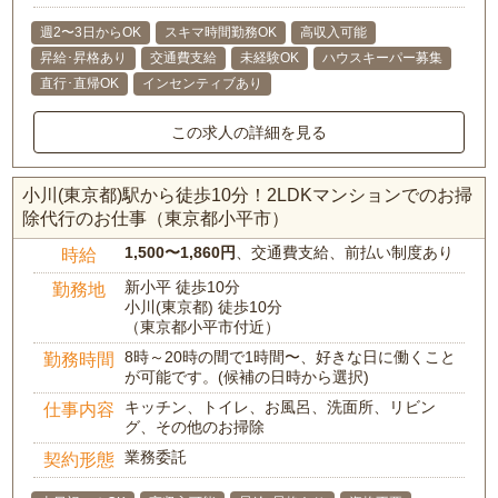
週2〜3日からOK
スキマ時間勤務OK
高収入可能
昇給･昇格あり
交通費支給
未経験OK
ハウスキーパー募集
直行･直帰OK
インセンティブあり
この求人の詳細を見る
小川(東京都)駅から徒歩10分！2LDKマンションでのお掃
除代行のお仕事（東京都小平市）
1,500〜1,860円
、交通費支給、前払い制度あり
時給
新小平 徒歩10分
勤務地
小川(東京都) 徒歩10分
（東京都小平市付近）
8時～20時の間で1時間〜、好きな日に働くこと
勤務時間
が可能です。(候補の日時から選択)
キッチン、トイレ、お風呂、洗面所、リビン
仕事内容
グ、その他のお掃除
業務委託
契約形態