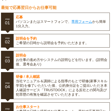
最短で応募翌日からお仕事可能
応募
step
パソコンまたはスマートフォンで、
専用フォーム
から簡単
01
1分入力。
説明会を予約
step
02
ご希望の日時から説明会を予約いただきます。
説明会
step
お仕事の進め方やシステムの説明などを行います。(説明会
03
後、選考会あり)
研修 / 本人確認
当社マニュアル＆講師による指導のもとで研修(家事スキル
step
学習)を修了いただいた後、公的身分証をご提出いただき本
04
人確認サービス「TRUSTDOCK」による反社との関与及び
犯罪歴の有無を確認させていただきます。
お仕事スタート
step