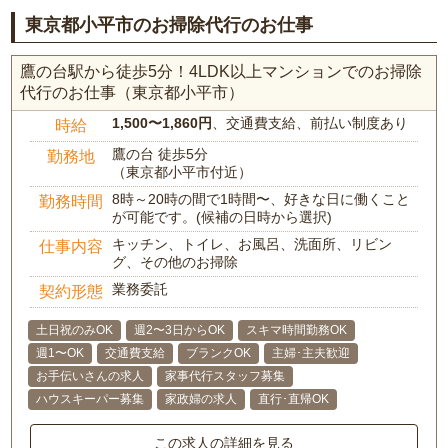
東京都小平市のお掃除代行のお仕事
鷹の台駅から徒歩5分！4LDK以上マンションでのお掃除
代行のお仕事（東京都小平市）
1,500〜1,860円
、交通費支給、前払い制度あり
時給
鷹の台 徒歩5分
勤務地
（東京都小平市付近）
8時～20時の間で1時間〜、好きな日に働くこと
勤務時間
が可能です。(候補の日時から選択)
キッチン、トイレ、お風呂、洗面所、リビン
仕事内容
グ、その他のお掃除
業務委託
契約形態
土日祝のみOK
週2〜3日からOK
スキマ時間勤務OK
週1〜OK
交通費支給
ブランクOK
主婦･主夫歓迎
お手伝いさんの求人
家事代行スタッフ募集
ハウスキーパー募集
家政婦の求人
直行･直帰OK
この求人の詳細を見る