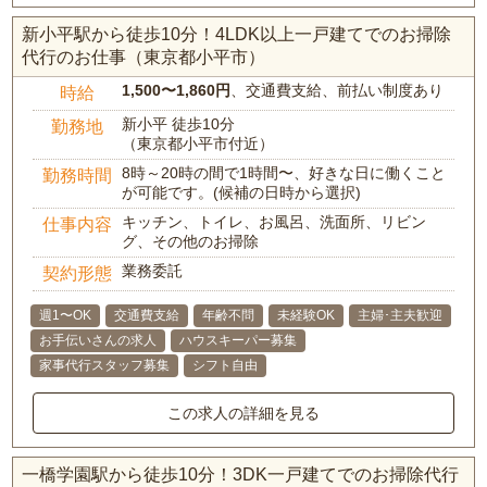
新小平駅から徒歩10分！4LDK以上一戸建てでのお掃除
代行のお仕事（東京都小平市）
1,500〜1,860円
、交通費支給、前払い制度あり
時給
新小平 徒歩10分
勤務地
（東京都小平市付近）
8時～20時の間で1時間〜、好きな日に働くこと
勤務時間
が可能です。(候補の日時から選択)
キッチン、トイレ、お風呂、洗面所、リビン
仕事内容
グ、その他のお掃除
業務委託
契約形態
週1〜OK
交通費支給
年齢不問
未経験OK
主婦･主夫歓迎
お手伝いさんの求人
ハウスキーパー募集
家事代行スタッフ募集
シフト自由
この求人の詳細を見る
一橋学園駅から徒歩10分！3DK一戸建てでのお掃除代行