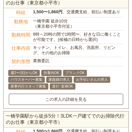
のお仕事（東京都小平市）
1,500〜1,860円
、交通費支給、前払い制度あり
時給
一橋学園 徒歩10分
勤務地
（東京都小平市付近）
8時～20時の間で1時間〜、好きな日に働くこと
勤務時間
が可能です。(候補の日時から選択)
キッチン、トイレ、お風呂、洗面所、リビン
仕事内容
グ、その他のお掃除
業務委託
契約形態
週2〜3日からOK
扶養内OK
ブランクOK
ハウスキーパー募集
家政婦の求人
お手伝いさんの求人
家事代行スタッフ募集
直行･直帰OK
この求人の詳細を見る
一橋学園駅から徒歩5分！3LDK一戸建てでのお掃除代行
のお仕事（東京都小平市）
1,500〜1,860円
、交通費支給、前払い制度あり
時給