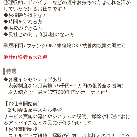
整理収納アドバイザーなどの資格お持ちの方はそれを活か
していただけるお仕事です！
◆お掃除が得意な方
◆時間を守れる方
◆挨拶のできる方
◆反社との関与･犯罪歴のない方
学歴不問 / ブランクOK / 未経験OK / 扶養内就業の調整可
他社経験者も大歓迎！
待遇
◆各種インセンティブあり
・表彰制度を毎月実施（5千円〜1万円の報奨金を授与）
・友人紹介で、最大1万7000千円のボーナス付与
【お仕事開始前】
・説明会＆家事スキル学習
サービス実施の流れやシステムの説明、掃除や料理におけ
るアドバイスなどを元に研修を行います。
【お仕事開始後】
・スキルアップ研修：掃除の仕方、お客様とのコミュニケ