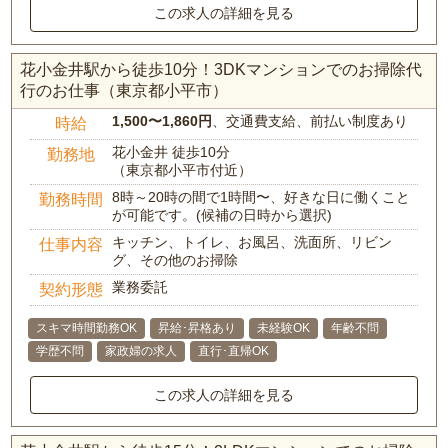
この求人の詳細を見る
花小金井駅から徒歩10分！3DKマンションでのお掃除代
行のお仕事（東京都小平市）
1,500〜1,860円
、交通費支給、前払い制度あり
時給
花小金井 徒歩10分
勤務地
（東京都小平市付近）
8時～20時の間で1時間〜、好きな日に働くこと
勤務時間
が可能です。(候補の日時から選択)
キッチン、トイレ、お風呂、洗面所、リビン
仕事内容
グ、その他のお掃除
業務委託
契約形態
スキマ時間勤務OK
昇給･昇格あり
未経験OK
年齢不問
学歴不問
家政婦の求人
直行･直帰OK
この求人の詳細を見る