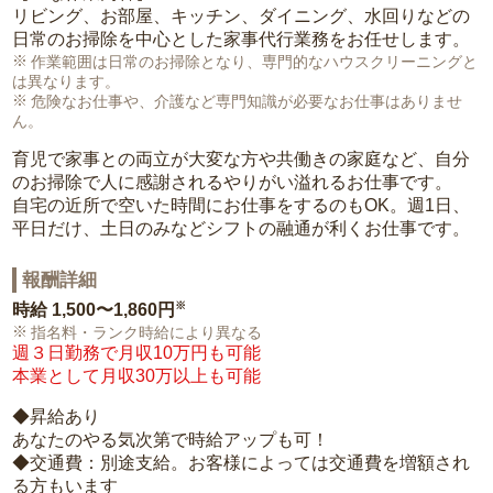
リビング、お部屋、キッチン、ダイニング、水回りなどの
日常のお掃除を中心とした家事代行業務をお任せします。
作業範囲は日常のお掃除となり、専門的なハウスクリーニングと
は異なります。
危険なお仕事や、介護など専門知識が必要なお仕事はありませ
ん。
育児で家事との両立が大変な方や共働きの家庭など、自分
のお掃除で人に感謝されるやりがい溢れるお仕事です。
自宅の近所で空いた時間にお仕事をするのもOK。週1日、
平日だけ、土日のみなどシフトの融通が利くお仕事です。
報酬詳細
※
時給
1,500〜1,860円
指名料・ランク時給により異なる
週３日勤務で月収10万円も可能
本業として月収30万以上も可能
◆昇給あり
あなたのやる気次第で時給アップも可！
◆交通費：別途支給。お客様によっては交通費を増額され
る方もいます