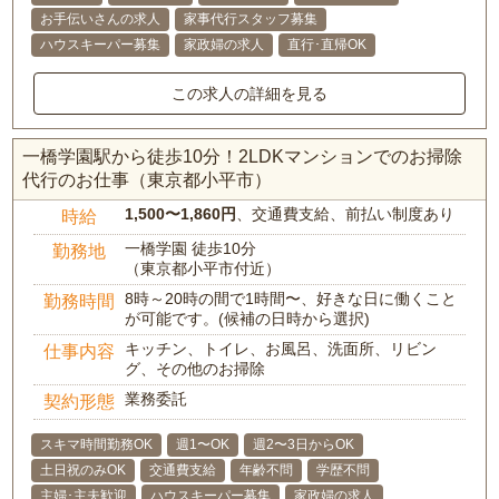
お手伝いさんの求人
家事代行スタッフ募集
ハウスキーパー募集
家政婦の求人
直行･直帰OK
この求人の詳細を見る
一橋学園駅から徒歩10分！2LDKマンションでのお掃除
代行のお仕事（東京都小平市）
1,500〜1,860円
、交通費支給、前払い制度あり
時給
一橋学園 徒歩10分
勤務地
（東京都小平市付近）
8時～20時の間で1時間〜、好きな日に働くこと
勤務時間
が可能です。(候補の日時から選択)
キッチン、トイレ、お風呂、洗面所、リビン
仕事内容
グ、その他のお掃除
業務委託
契約形態
スキマ時間勤務OK
週1〜OK
週2〜3日からOK
土日祝のみOK
交通費支給
年齢不問
学歴不問
主婦･主夫歓迎
ハウスキーパー募集
家政婦の求人