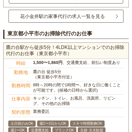
花小金井駅の家事代行の求人一覧を見る
東京都小平市のお掃除代行のお仕事
鷹の台駅から徒歩5分！4LDK以上マンションでのお掃除
代行のお仕事（東京都小平市）
1,500〜1,860円
、交通費支給、前払い制度あり
時給
鷹の台 徒歩5分
勤務地
（東京都小平市付近）
8時～20時の間で1時間〜、好きな日に働くこと
勤務時間
が可能です。(候補の日時から選択)
キッチン、トイレ、お風呂、洗面所、リビン
仕事内容
グ、その他のお掃除
業務委託
契約形態
土日祝のみOK
週2〜3日からOK
スキマ時間勤務OK
週1〜OK
交通費支給
ブランクOK
主婦･主夫歓迎