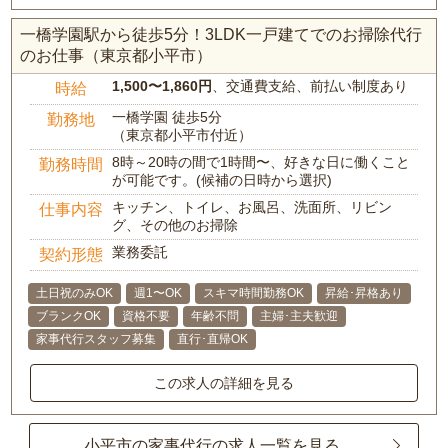
一橋学園駅から徒歩5分！3LDK一戸建てでのお掃除代行
のお仕事（東京都小平市）
1,500〜1,860円
、交通費支給、前払い制度あり
時給
一橋学園 徒歩5分
勤務地
（東京都小平市付近）
8時～20時の間で1時間〜、好きな日に働くこと
勤務時間
が可能です。(候補の日時から選択)
キッチン、トイレ、お風呂、洗面所、リビン
仕事内容
グ、その他のお掃除
業務委託
契約形態
土日祝のみOK
週1〜OK
スキマ時間勤務OK
昇給･昇格あり
ブランクOK
資格不要
年齢不問
主婦･主夫歓迎
家事代行スタッフ募集
直行･直帰OK
この求人の詳細を見る
小平市の家事代行の求人一覧を見る