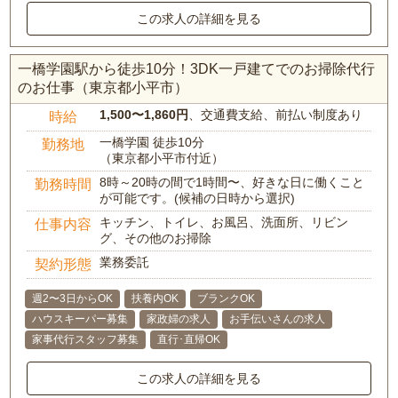
この求人の詳細を見る
一橋学園駅から徒歩10分！3DK一戸建てでのお掃除代行
のお仕事（東京都小平市）
1,500〜1,860円
、交通費支給、前払い制度あり
時給
一橋学園 徒歩10分
勤務地
（東京都小平市付近）
8時～20時の間で1時間〜、好きな日に働くこと
勤務時間
が可能です。(候補の日時から選択)
キッチン、トイレ、お風呂、洗面所、リビン
仕事内容
グ、その他のお掃除
業務委託
契約形態
週2〜3日からOK
扶養内OK
ブランクOK
ハウスキーパー募集
家政婦の求人
お手伝いさんの求人
家事代行スタッフ募集
直行･直帰OK
この求人の詳細を見る