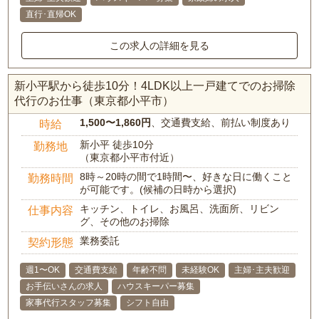
直行･直帰OK
この求人の詳細を見る
新小平駅から徒歩10分！4LDK以上一戸建てでのお掃除
代行のお仕事（東京都小平市）
1,500〜1,860円
、交通費支給、前払い制度あり
時給
新小平 徒歩10分
勤務地
（東京都小平市付近）
8時～20時の間で1時間〜、好きな日に働くこと
勤務時間
が可能です。(候補の日時から選択)
キッチン、トイレ、お風呂、洗面所、リビン
仕事内容
グ、その他のお掃除
業務委託
契約形態
週1〜OK
交通費支給
年齢不問
未経験OK
主婦･主夫歓迎
お手伝いさんの求人
ハウスキーパー募集
家事代行スタッフ募集
シフト自由