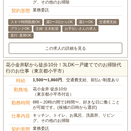
グ、その他のお掃除
業務委託
契約形態
スキマ時間勤務OK
週2〜3日からOK
週1〜OK
交通費支給
ブランクOK
主婦･主夫歓迎
お手伝いさんの求人
直行･直帰OK
この求人の詳細を見る
花小金井駅から徒歩10分！3LDK一戸建てでのお掃除代
行のお仕事（東京都小平市）
1,500〜1,860円
、交通費支給、前払い制度あり
時給
花小金井 徒歩10分
勤務地
（東京都小平市付近）
8時～20時の間で1時間〜、好きな日に働くこと
勤務時間
が可能です。(候補の日時から選択)
キッチン、トイレ、お風呂、洗面所、リビン
仕事内容
グ、その他のお掃除
業務委託
契約形態