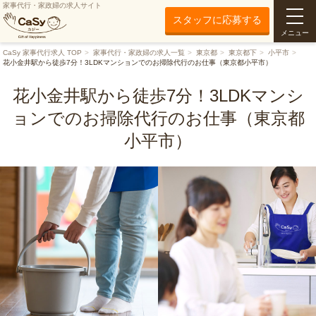
家事代行・家政婦の求人サイト
スタッフに応募する
メニュー
CaSy 家事代行求人 TOP
家事代行・家政婦の求人一覧
東京都
東京都下
小平市
花小金井駅から徒歩7分！3LDKマンションでのお掃除代行のお仕事（東京都小平市）
花小金井駅から徒歩7分！3LDKマンシ
ョンでのお掃除代行のお仕事（東京都
小平市）