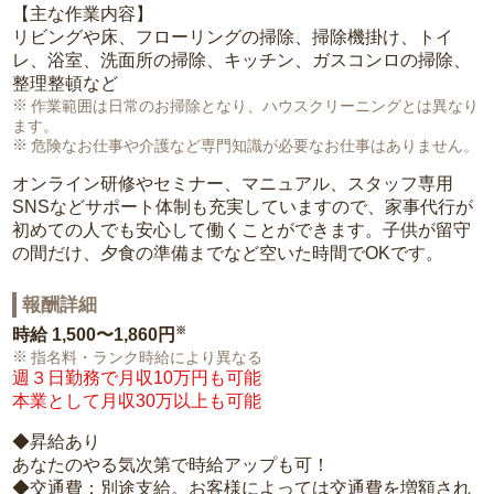
【主な作業内容】
リビングや床、フローリングの掃除、掃除機掛け、トイ
レ、浴室、洗面所の掃除、キッチン、ガスコンロの掃除、
整理整頓など
作業範囲は日常のお掃除となり、ハウスクリーニングとは異なり
ます。
危険なお仕事や介護など専門知識が必要なお仕事はありません。
オンライン研修やセミナー、マニュアル、スタッフ専用
SNSなどサポート体制も充実していますので、家事代行が
初めての人でも安心して働くことができます。子供が留守
の間だけ、夕食の準備までなど空いた時間でOKです。
報酬詳細
※
時給
1,500〜1,860円
指名料・ランク時給により異なる
週３日勤務で月収10万円も可能
本業として月収30万以上も可能
◆昇給あり
あなたのやる気次第で時給アップも可！
◆交通費：別途支給。お客様によっては交通費を増額され