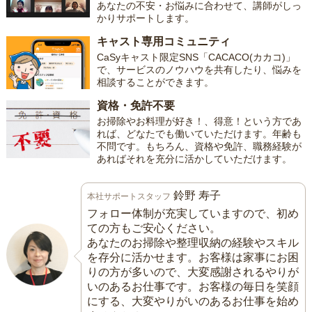
あなたの不安・お悩みに合わせて、講師がしっ
かりサポートします。
キャスト専用コミュニティ
CaSyキャスト限定SNS「CACACO(カカコ)」
で、サービスのノウハウを共有したり、悩みを
相談することができます。
資格・免許不要
お掃除やお料理が好き！、得意！という方であ
れば、どなたでも働いていただけます。年齢も
不問です。もちろん、資格や免許、職務経験が
あればそれを充分に活かしていただけます。
鈴野 寿子
本社サポートスタッフ
フォロー体制が充実していますので、初め
ての方もご安心ください。
あなたのお掃除や整理収納の経験やスキル
を存分に活かせます。お客様は家事にお困
りの方が多いので、大変感謝されるやりが
いのあるお仕事です。お客様の毎日を笑顔
にする、大変やりがいのあるお仕事を始め