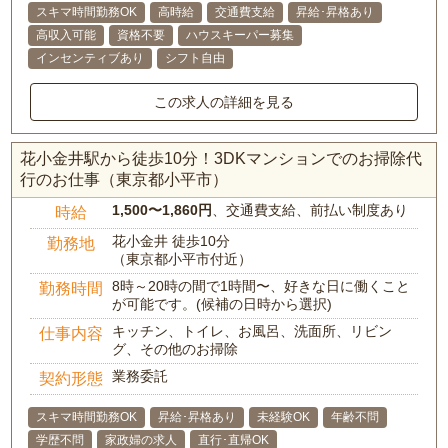
スキマ時間勤務OK
高時給
交通費支給
昇給･昇格あり
高収入可能
資格不要
ハウスキーパー募集
インセンティブあり
シフト自由
この求人の詳細を見る
花小金井駅から徒歩10分！3DKマンションでのお掃除代
行のお仕事（東京都小平市）
1,500〜1,860円
、交通費支給、前払い制度あり
時給
花小金井 徒歩10分
勤務地
（東京都小平市付近）
8時～20時の間で1時間〜、好きな日に働くこと
勤務時間
が可能です。(候補の日時から選択)
キッチン、トイレ、お風呂、洗面所、リビン
仕事内容
グ、その他のお掃除
業務委託
契約形態
スキマ時間勤務OK
昇給･昇格あり
未経験OK
年齢不問
学歴不問
家政婦の求人
直行･直帰OK