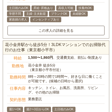
土日祝のみOK
昇給･昇格あり
高収入可能
扶養内OK
学歴不問
主婦･主夫歓迎
ブランクOK
未経験OK
家政婦の求人
インセンティブあり
この求人の詳細を見る
花小金井駅から徒歩5分！3LDKマンションでのお掃除代
行のお仕事（東京都小平市）
1,500〜1,860円
、交通費支給、前払い制度あり
時給
花小金井 徒歩5分
勤務地
（東京都小平市付近）
8時～20時の間で1時間〜、好きな日に働くこと
勤務時間
が可能です。(候補の日時から選択)
キッチン、トイレ、お風呂、洗面所、リビン
仕事内容
グ、その他のお掃除
業務委託
契約形態
週1〜OK
週2〜3日からOK
土日祝のみOK