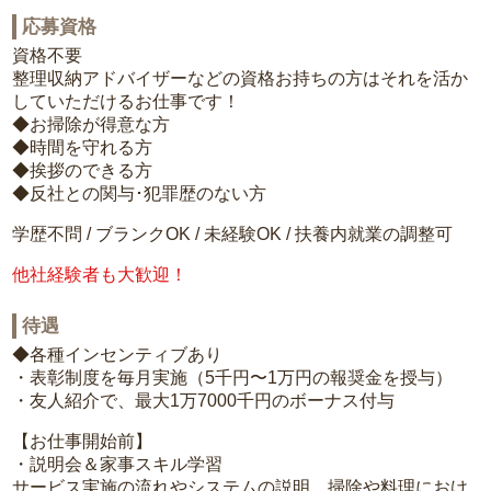
応募資格
資格不要
整理収納アドバイザーなどの資格お持ちの方はそれを活か
していただけるお仕事です！
◆お掃除が得意な方
◆時間を守れる方
◆挨拶のできる方
◆反社との関与･犯罪歴のない方
学歴不問 / ブランクOK / 未経験OK / 扶養内就業の調整可
他社経験者も大歓迎！
待遇
◆各種インセンティブあり
・表彰制度を毎月実施（5千円〜1万円の報奨金を授与）
・友人紹介で、最大1万7000千円のボーナス付与
【お仕事開始前】
・説明会＆家事スキル学習
サービス実施の流れやシステムの説明、掃除や料理におけ