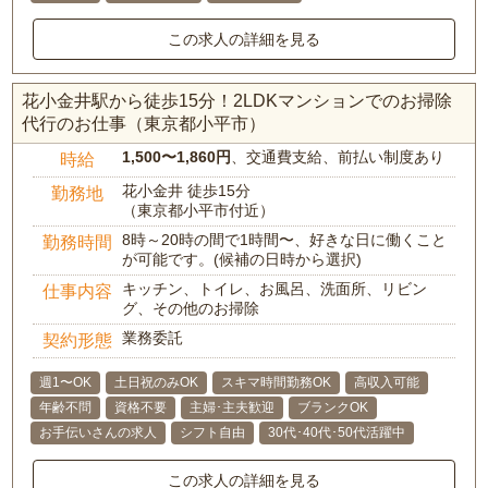
この求人の詳細を見る
花小金井駅から徒歩15分！2LDKマンションでのお掃除
代行のお仕事（東京都小平市）
1,500〜1,860円
、交通費支給、前払い制度あり
時給
花小金井 徒歩15分
勤務地
（東京都小平市付近）
8時～20時の間で1時間〜、好きな日に働くこと
勤務時間
が可能です。(候補の日時から選択)
キッチン、トイレ、お風呂、洗面所、リビン
仕事内容
グ、その他のお掃除
業務委託
契約形態
週1〜OK
土日祝のみOK
スキマ時間勤務OK
高収入可能
年齢不問
資格不要
主婦･主夫歓迎
ブランクOK
お手伝いさんの求人
シフト自由
30代･40代･50代活躍中
この求人の詳細を見る