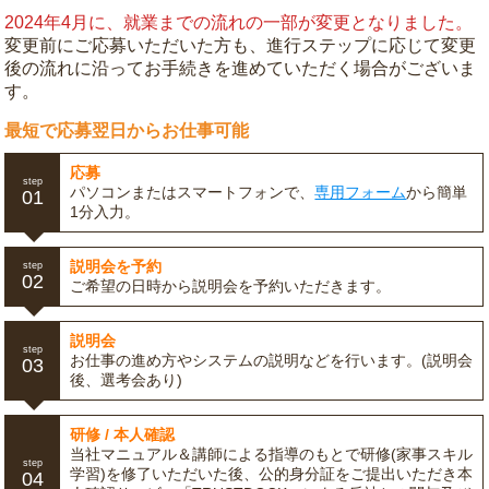
2024年4月に、就業までの流れの一部が変更となりました。
変更前にご応募いただいた方も、進行ステップに応じて変更
後の流れに沿ってお手続きを進めていただく場合がございま
す。
最短で応募翌日からお仕事可能
応募
step
パソコンまたはスマートフォンで、
専用フォーム
から簡単
01
1分入力。
説明会を予約
step
02
ご希望の日時から説明会を予約いただきます。
説明会
step
お仕事の進め方やシステムの説明などを行います。(説明会
03
後、選考会あり)
研修 / 本人確認
当社マニュアル＆講師による指導のもとで研修(家事スキル
step
学習)を修了いただいた後、公的身分証をご提出いただき本
04