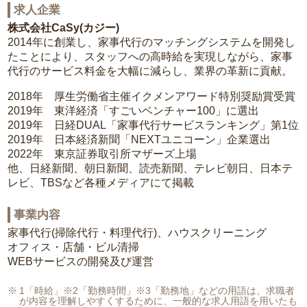
求人企業
株式会社CaSy(カジー)
2014年に創業し、家事代行のマッチングシステムを開発し
たことにより、スタッフへの高時給を実現しながら、家事
代行のサービス料金を大幅に減らし、業界の革新に貢献。
2018年 厚生労働省主催イクメンアワード特別奨励賞受賞
2019年 東洋経済「すごいベンチャー100」に選出
2019年 日経DUAL「家事代行サービスランキング」第1位
2019年 日本経済新聞「NEXTユニコーン」企業選出
2022年 東京証券取引所マザーズ上場
他、日経新聞、朝日新聞、読売新聞、テレビ朝日、日本テ
レビ、TBSなど各種メディアにて掲載
事業内容
家事代行(掃除代行・料理代行)、ハウスクリーニング
オフィス・店舗・ビル清掃
WEBサービスの開発及び運営
1「時給」※2「勤務時間」※3「勤務地」などの用語は、求職者
が内容を理解しやすくするために、一般的な求人用語を用いたも