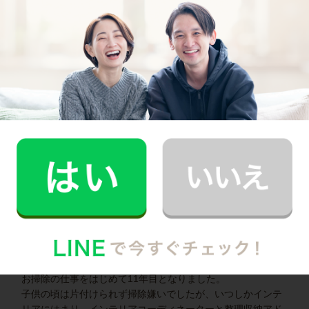
いつもお家がキレイなママ友がCaSyを使って
いたんです！
記事全文を見る
インタビュー一覧を見る
豊中市で働く家事代行キャストの声
家事代行キャストAさん (家事歴17年)
お掃除の仕事をはじめて11年目となりました。
子供の頃は片付けられず掃除嫌いでしたが、いつしかインテ
リアにはまり、インテリアコーディネーターと整理収納アド