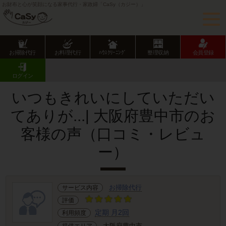
お財布と心が笑顔になる家事代行・家政婦「CaSy（カジー）」
お掃除代行
お料理代行
ﾊｳｽｸﾘｰﾆﾝｸﾞ
整理収納
会員登録
CaSy TOP
サービス提供エリアのご紹介
大阪府
大阪府市部
豊中市
お客様の声･口コミ詳細
ログイン
いつもきれいにしていただい
てありが...| 大阪府豊中市のお
客様の声（口コミ・レビュ
ー）
お掃除代行
サービス内容
評価
定期 月2回
利用頻度
大阪府豊中市
提供エリア