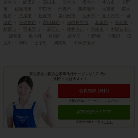
豊中市
・
吹田市
・
高槻市
・
茨木市
・
摂津市
・
枚方市
・
交野
市
・
寝屋川市
・
守口市
・
門真市
・
四條畷市
・
大東市
・
東大
阪市
・
八尾市
・
松原市
・
岸和田市
・
池田市
・
泉大津市
・
貝
塚市
・
泉佐野市
・
富田林市
・
河内長野市
・
和泉市
・
箕面市
・
柏原市
・
羽曳野市
・
高石市
・
藤井寺市
・
泉南市
・
大阪狭山市
・
阪南市
・
島本町
・
豊能町
・
能勢町
・
忠岡町
・
熊取町
・
田
尻町
・
岬町
・
太子町
・
河南町
・
千早赤阪村
安心価格で良質な家事代行サービスならCaSy！
ご利用の方は今すぐ！
会員登録 (無料)
会員の方はマイページへ
→
ログイン
家事代行求人TOP
家事代行求人一覧は
こちら