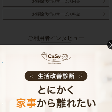
お掃除代行のサービス内容
お掃除代行のサービス料金
ご利用者インタビュー
Customer Interview
お掃除
N.U.さん
20代 女性 1人暮らし
掃除をしてもらうようになって、自分も片付け
る癖がつきました。
記事全文を見る
お掃除
E.O.さん
30代 共働き 育児休暇中