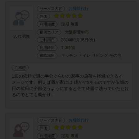
お掃除代行
サービス内容
評価
定期 毎週
利用頻度
大阪府豊中市
提供エリア
30代 男性
2024年1月16日(火)
ご利用日
1.0時間
利用時間
キッチン トイレ リビング その他
掃除場所
ご感想
1回の依頼で週の半分ぐらいの家事の負荷を軽減できるイ
メージです。例えば我が家には 鍋が4つあるのですが依頼の
日の前日に全部使うようにすると全て綺麗に洗っていただけ
るのでとても助かり...
お掃除代行
サービス内容
評価
定期 毎週
利用頻度