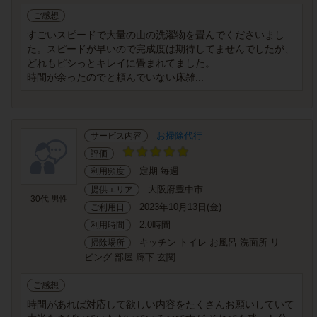
ご感想
すごいスピードで大量の山の洗濯物を畳んでくださいまし
た。スピードが早いので完成度は期待してませんでしたが、
どれもピシっとキレイに畳まれてました。
時間が余ったのでと頼んでいない床雑...
お掃除代行
サービス内容
評価
定期 毎週
利用頻度
大阪府豊中市
提供エリア
30代 男性
2023年10月13日(金)
ご利用日
2.0時間
利用時間
キッチン トイレ お風呂 洗面所 リ
掃除場所
ビング 部屋 廊下 玄関
ご感想
時間があれば対応して欲しい内容をたくさんお願いしていて