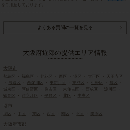
をご用意しております。
よくある質問の一覧を見る
大阪府近郊の提供エリア情報
大阪市
都島区
・
福島区
・
此花区
・
西区
・
港区
・
大正区
・
天王寺区
・
浪速区
・
西淀川区
・
東淀川区
・
東成区
・
生野区
・
旭区
・
城東区
・
阿倍野区
・
住吉区
・
東住吉区
・
西成区
・
淀川区
・
鶴見区
・
住之江区
・
平野区
・
北区
・
中央区
堺市
堺区
・
中区
・
東区
・
西区
・
南区
・
北区
・
美原区
大阪府市部