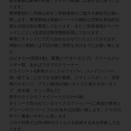
整理整頓は家事の時短！ストレス軽減にも繋がると思ってお
ります。
整理整頓のご依頼は必ずご依頼者様のご協力＆御在宅お願い
致します。整理整頓は収納スペースの無駄な空間を有効的活
用＆分類分別を重視しております。またご依頼者様がリバウ
ンドしにくいほぼほぼ整理整頓目指しております。
事前にチャットにて打ち合わせさせていただいております。
掃除のご依頼には下記の物ご用意を当日までにお願い致しま
す。
カビキラー(初回1本)、重曹(パウダータイプ)、クリームクレ
ンザー類。あればウタマロクリーナー。
ドライシート&床用クイックルワイパー、ハンドワイパー、
使い捨てることができる雑巾数枚、メラミンスポンジ、浴室
用のスポンジ、ブラシ類(先が細いタイプと面が大きいタイ
プ、排水溝、サッシ用など)
厚手のマイクロファイバークロス2〜3枚。
ダイソーで売られているマイクロファイバー(二枚組の黄色と
グリーンのリバーシブル)があればお願い致します。クロスの
中で一番使いやすいと思います。
コロナ対策では99.999％ウイルスを防疫する水を持参してお
ります。