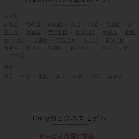
大阪市
都島区
・
福島区
・
此花区
・
西区
・
港区
・
大正区
・
天
王寺区
・
浪速区
・
西淀川区
・
東淀川区
・
東成区
・
生野
区
・
旭区
・
城東区
・
阿倍野区
・
住吉区
・
東住吉区
・
西成区
・
淀川区
・
鶴見区
・
住之江区
・
平野区
・
北区
・
中央区
堺市
堺区
・
中区
・
東区
・
西区
・
南区
・
北区
・
美原区
CaSyのビジネスモデル
サービス品質と安全。