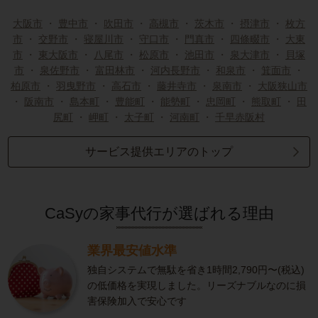
大阪市
・
豊中市
・
吹田市
・
高槻市
・
茨木市
・
摂津市
・
枚方
市
・
交野市
・
寝屋川市
・
守口市
・
門真市
・
四條畷市
・
大東
市
・
東大阪市
・
八尾市
・
松原市
・
池田市
・
泉大津市
・
貝塚
市
・
泉佐野市
・
富田林市
・
河内長野市
・
和泉市
・
箕面市
・
柏原市
・
羽曳野市
・
高石市
・
藤井寺市
・
泉南市
・
大阪狭山市
・
阪南市
・
島本町
・
豊能町
・
能勢町
・
忠岡町
・
熊取町
・
田
尻町
・
岬町
・
太子町
・
河南町
・
千早赤阪村
サービス提供エリアのトップ
CaSyの家事代行が選ばれる理由
業界最安値水準
独自システムで無駄を省き1時間2,790円〜(税込)
の低価格を実現しました。リーズナブルなのに損
害保険加入で安心です