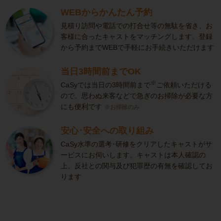
WEBからかんたん予約
見積り訪問や電話での打合せ等の無駄を省き、お
客様に合ったキャストをマッチングします。登録
から予約までWEBで手軽にお手続きいただけます
当日3時間前までOK
※
CaSyでは当日の3時間前まで
ご依頼いただける
ので、思わぬ来客などで急ぎのお掃除が必要な方
にも便利です
※お掃除のみ
安心･安全への取り組み
CaSy水準の選考･研修をクリアしたキャストがサ
ービスにお伺いします。キャストは本人確認の
上、反社との関与及び犯罪歴の有無を確認してお
ります