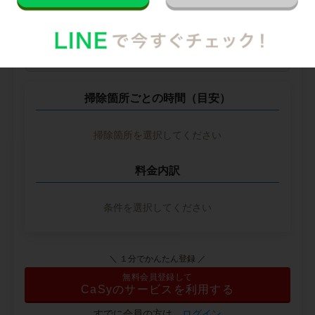
--
円
--
※ 2026年2月時点の各社料金から算出
掃除箇所ごとの時間（目安）
掃除箇所を選択してください
料金内訳
条件を選択してください
＼ １分でかんたん登録 ／
無料会員登録して
CaSyのサービスを利用する
すでに会員の方は、
ログイン