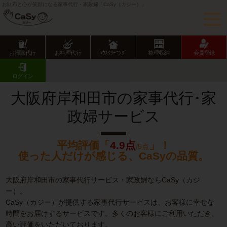
お財布と心が笑顔になる家事代行・家政婦「CaSy（カジー）」
お掃除代行
お料理代行
ﾊｳｽｸﾘｰﾆﾝｸﾞ
整理収納
会員登録
CaSy TOP
大阪府の家事代行サービス
大阪府市部の家事代行サービス
岸和田市の家事代行･家政婦サービス
ログイン
大阪府岸和田市の家事代行･家
政婦サービス
平均評価「
4.9点
」！
/5点
使った人だけが感じる、CaSyの品質。
大阪府岸和田市の家事代行サービス・家政婦ならCaSy（カジ
ー）。
CaSy（カジー）が提供する家事代行サービスは、お客様に幸せな
時間をお届けするサービスです。多くのお客様にご利用いただき、
高い評価をいただいております。