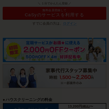
＼ １分でかんたん登録 ／
無料会員登録して
CaSyのサービスを利用する
すでに会員の方は、
ログイン
ハウスクリーニングの料金
13,200
円
〜
(税込)