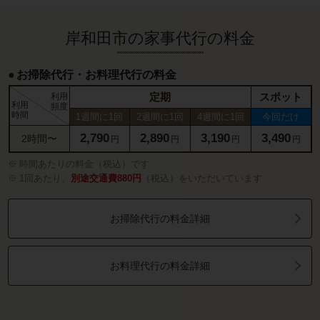
岸和田市の家事代行の料金
お掃除代行・お料理代行の料金
定期
スポット
利用
利用
頻度
時間
1週間に1回
2週間に1回
4週間に1回
今回だけ
2,790
2,890
3,190
3,490
2時間〜
円
円
円
円
時間あたりの料金（税込）です
1回あたり、
別途交通費880円
（税込）をいただいています
お掃除代行の料金詳細
お料理代行の料金詳細