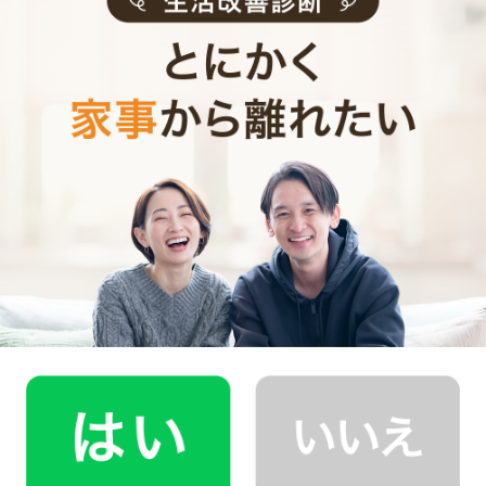
お見積り内容
0
ご利用時間
時間
0
料金（税込・交通費込）
円
--
他社との比較
業界大手B社
--
--
円
--
中堅CH社
--