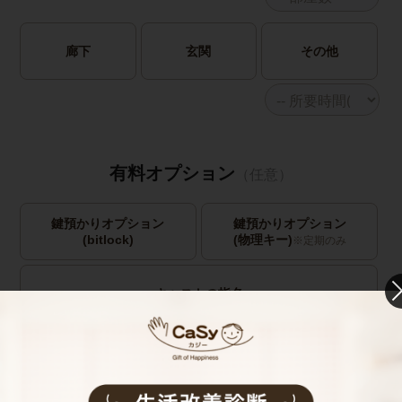
廊下
玄関
その他
有料オプション
（任意）
鍵預かりオプション
鍵預かりオプション
(bitlock)
(物理キー)
※定期のみ
キャストの指名