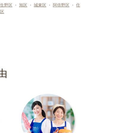
生野区
・
旭区
・
城東区
・
阿倍野区
・
住
区
由