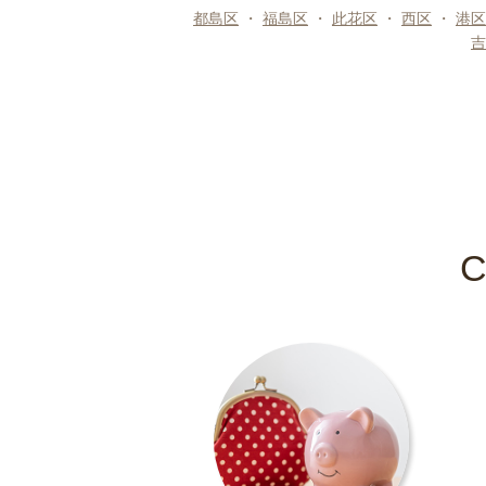
都島区
・
福島区
・
此花区
・
西区
・
港区
吉