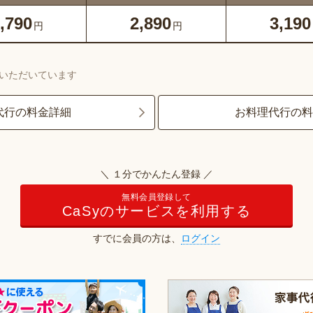
,790
2,890
3,190
円
円
いただいています
代行の料金詳細
お料理代行の
＼ １分でかんたん登録 ／
無料会員登録して
CaSyのサービスを利用する
すでに会員の方は、
ログイン