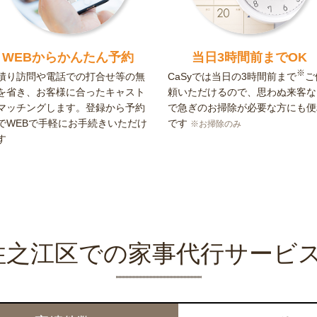
WEBからかんたん予約
当日3時間前までOK
※
積り訪問や電話での打合せ等の無
CaSyでは当日の3時間前まで
ご
を省き、お客様に合ったキャスト
頼いただけるので、思わぬ来客な
マッチングします。登録から予約
で急ぎのお掃除が必要な方にも便
でWEBで手軽にお手続きいただけ
です
※お掃除のみ
す
の住之江区での家事代行サービ