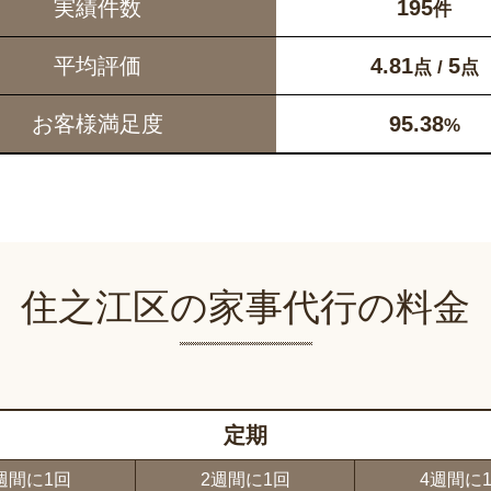
実績件数
195
件
平均評価
4.81
5
点 /
点
お客様満足度
95.38
%
住之江区の家事代行の料金
定期
週間に1回
2週間に1回
4週間に