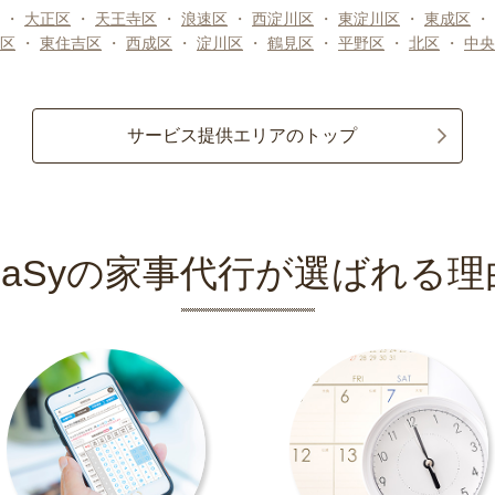
・
大正区
・
天王寺区
・
浪速区
・
西淀川区
・
東淀川区
・
東成区
・
区
・
東住吉区
・
西成区
・
淀川区
・
鶴見区
・
平野区
・
北区
・
中央
サービス提供エリアのトップ
CaSyの家事代行が選ばれる理