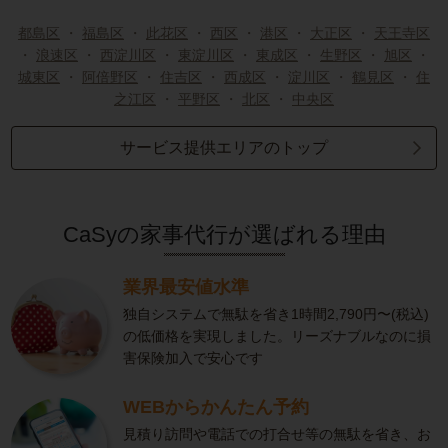
都島区
・
福島区
・
此花区
・
西区
・
港区
・
大正区
・
天王寺区
・
浪速区
・
西淀川区
・
東淀川区
・
東成区
・
生野区
・
旭区
・
城東区
・
阿倍野区
・
住吉区
・
西成区
・
淀川区
・
鶴見区
・
住
之江区
・
平野区
・
北区
・
中央区
サービス提供エリアのトップ
CaSyの家事代行が選ばれる理由
業界最安値水準
独自システムで無駄を省き1時間2,790円〜(税込)
の低価格を実現しました。リーズナブルなのに損
害保険加入で安心です
WEBからかんたん予約
見積り訪問や電話での打合せ等の無駄を省き、お