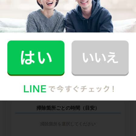
他社との比較
業界大手B社
--
--
円
--
中堅CH社
--
--
円
--
※ 2026年2月時点の各社料金から算出
掃除箇所ごとの時間（目安）
掃除箇所を選択してください