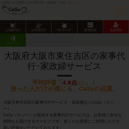
お財布と心が笑顔になる家事代行・家政婦「CaSy（カジー）」
お掃除代行
お料理代行
ﾊｳｽｸﾘｰﾆﾝｸﾞ
整理収納
会員登録
CaSy TOP
大阪府の家事代行サービス
大阪市の家事代行サービス
東住吉区の家事代行･家政婦サービス
ログイン
大阪府大阪市東住吉区の家事代
行･家政婦サービス
平均評価「
4.9点
」！
/5点
使った人だけが感じる、CaSyの品質。
大阪市東住吉区の家事代行サービス・家政婦ならCaSy（カジ
ー）。
CaSy（カジー）が提供する家事代行サービスは、お客様に幸せな
時間をお届けするサービスです。多くのお客様にご利用いただき、
高い評価をいただいております。