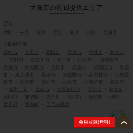
大阪市の周辺提供エリア
堺市
堺区
・
中区
・
東区
・
西区
・
南区
・
北区
・
美原区
大阪府市部
豊中市
・
吹田市
・
高槻市
・
茨木市
・
摂津市
・
枚方市
・
交野市
・
寝屋川市
・
守口市
・
門真市
・
四條畷市
・
大東市
・
東大阪市
・
八尾市
・
松原市
・
岸和田市
・
池田
市
・
泉大津市
・
貝塚市
・
泉佐野市
・
富田林市
・
河内長
野市
・
和泉市
・
箕面市
・
柏原市
・
羽曳野市
・
高石市
・
藤井寺市
・
泉南市
・
大阪狭山市
・
阪南市
・
島本町
・
豊能町
・
能勢町
・
忠岡町
・
熊取町
・
田尻町
・
岬町
・
太子町
・
河南町
・
千早赤阪村
会員登録(無料)