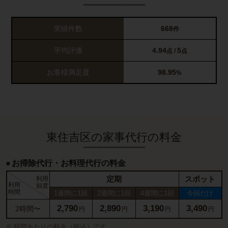
実績件数
668
件
平均評価
4.94
5
点 /
点
お客様満足度
98.95
%
東住吉区の家事代行の料金
お掃除代行・お料理代行の料金
定期
スポット
利用
利用
頻度
時間
1週間に1回
2週間に1回
4週間に1回
今回だけ
2,790
2,890
3,190
3,490
2時間〜
円
円
円
円
時間あたりの料金（税込）です