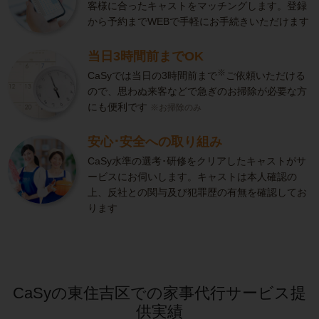
客様に合ったキャストをマッチングします。登録
から予約までWEBで手軽にお手続きいただけます
当日3時間前までOK
※
CaSyでは当日の3時間前まで
ご依頼いただける
ので、思わぬ来客などで急ぎのお掃除が必要な方
にも便利です
※お掃除のみ
安心･安全への取り組み
CaSy水準の選考･研修をクリアしたキャストがサ
ービスにお伺いします。キャストは本人確認の
上、反社との関与及び犯罪歴の有無を確認してお
ります
CaSyの東住吉区での家事代行サービス提
供実績