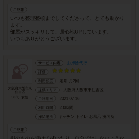
ご感想
いつも整理整頓までしてくださって、とても助かり
ます。
部屋がスッキリして、居心地UPしています。
いつもありがとうございます。
お掃除代行
サービス内容
評価
定期 月2回
利用頻度
大阪府大阪市東
大阪府大阪市東住吉区
提供エリア
住吉区
50代
女性
2021-07-16
ご利用日
2.0時間
利用時間
キッチン トイレ お風呂 洗面所
掃除場所
ご感想
棚のものを避けて拭いたり、自分ではしないような