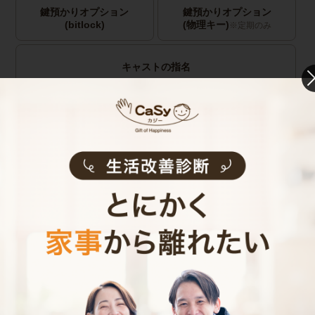
鍵預かりオプション
鍵預かりオプション
(bitlock)
(物理キー)
※定期のみ
キャストの指名
お見積り内容
0
ご利用時間
時間
0
料金（税込・交通費込）
円
--