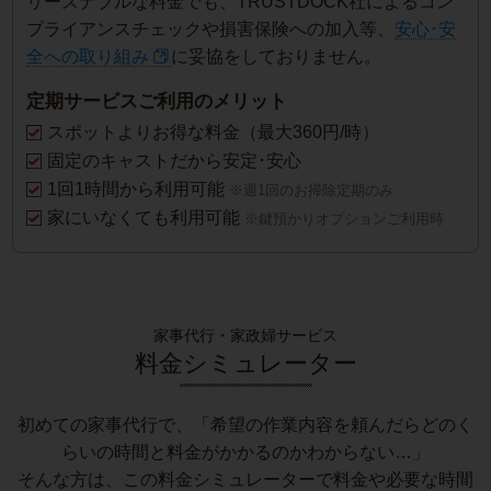
リーズナブルな料金でも、TRUSTDOCK社によるコン
プライアンスチェックや損害保険への加入等、
安心･安
全への取り組み
に妥協をしておりません。
定期サービスご利用のメリット
スポットよりお得な料金（最大360円/時）
固定のキャストだから安定･安心
1回1時間から利用可能
※週1回のお掃除定期のみ
家にいなくても利用可能
※鍵預かりオプションご利用時
家事代行・家政婦サービス
料金シミュレーター
初めての家事代行で、「希望の作業内容を頼んだらどのく
らいの時間と料金がかかるのかわからない…」
そんな方は、この料金シミュレーターで料金や必要な時間