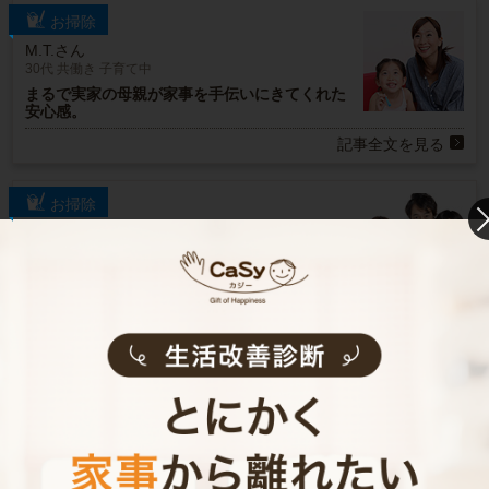
お掃除
M.T.さん
30代 共働き 子育て中
まるで実家の母親が家事を手伝いにきてくれた
安心感。
記事全文を見る
お掃除
R.H.さん
30代 共働き 子育て中
普段できない時間を過ごすことができ、休日が
とても充実しました。
記事全文を見る
インタビュー一覧を見る