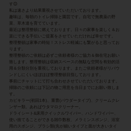
す😊
私は速さより結果重視させていただいております。
趣味は、毎朝のトイレ掃除と園芸です。自宅で無農薬の野
菜、草木達を育てています。
最近は整理整頓に燃えております。日々の家事を楽しく＆お
楽にできる手伝いご提案をさせていただければ幸せです。
整理整頓は家事の時短！ストレス軽減にも繋がると思ってお
ります。
整理整頓のご依頼は必ずご依頼者様のご協力＆御在宅お願い
致します。整理整頓は収納スペースの無駄な空間を有効的活
用＆分類分別を重視しております。またご依頼者様がリバウ
ンドしにくいほぼほぼ整理整頓目指しております。
事前にチャットにて打ち合わせさせていただいております。
掃除のご依頼には下記の物ご用意を当日までにお願い致しま
す。
カビキラー(初回1本)、重曹(パウダータイプ)、クリームクレ
ンザー類。あればウタマロクリーナー。
ドライシート&床用クイックルワイパー、ハンドワイパー、
使い捨てることができる雑巾数枚、メラミンスポンジ、浴室
用のスポンジ、ブラシ類(先が細いタイプと面が大きいタイ