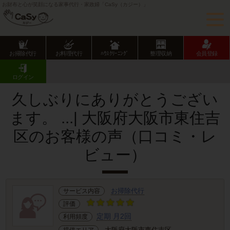
お財布と心が笑顔になる家事代行・家政婦「CaSy（カジー）」
お掃除代行
お料理代行
ﾊｳｽｸﾘｰﾆﾝｸﾞ
整理収納
会員登録
CaSy TOP
サービス提供エリアのご紹介
大阪府
大阪市
東住吉区
お客様の声･口コミ詳細
ログイン
久しぶりにありがとうござい
ます。 ...| 大阪府大阪市東住吉
区のお客様の声（口コミ・レ
ビュー）
お掃除代行
サービス内容
評価
定期 月2回
利用頻度
大阪府大阪市東住吉区
提供エリア