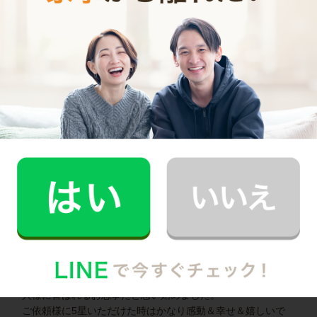
東住吉区で働く家事代行キャストの声
家事代行キャストAさん (家事歴35年)
家事歴35年ですが掃除歴は40年以上、若い時からの掃除好き
です
背が高いので高所まで作業できます
お客様にお会いできるのを楽しみに致しております
家事代行キャストBさん (家事歴40年)
人様に喜ばれるお志事だと思い始めました。
ご依頼様に5星いただけた時はかなり感動＆幸せ＆嬉しいで