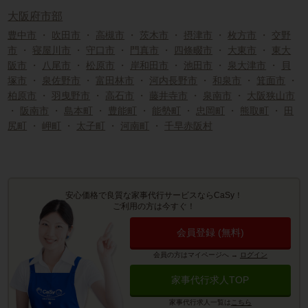
大阪府市部
豊中市
・
吹田市
・
高槻市
・
茨木市
・
摂津市
・
枚方市
・
交野
市
・
寝屋川市
・
守口市
・
門真市
・
四條畷市
・
大東市
・
東大
阪市
・
八尾市
・
松原市
・
岸和田市
・
池田市
・
泉大津市
・
貝
塚市
・
泉佐野市
・
富田林市
・
河内長野市
・
和泉市
・
箕面市
・
柏原市
・
羽曳野市
・
高石市
・
藤井寺市
・
泉南市
・
大阪狭山市
・
阪南市
・
島本町
・
豊能町
・
能勢町
・
忠岡町
・
熊取町
・
田
尻町
・
岬町
・
太子町
・
河南町
・
千早赤阪村
安心価格で良質な家事代行サービスならCaSy！
ご利用の方は今すぐ！
会員登録 (無料)
会員の方はマイページへ
→
ログイン
家事代行求人TOP
家事代行求人一覧は
こちら