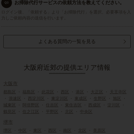
お掃除代行サービスの依頼方法を教えてください。
Q3
ログイン後、「依頼する」より「お掃除代行」を選択、必要事項を入
力しご依頼内容の送信を行います。
よくある質問の一覧を見る
大阪府近郊の提供エリア情報
大阪市
都島区
・
福島区
・
此花区
・
西区
・
港区
・
大正区
・
天王寺区
・
浪速区
・
西淀川区
・
東淀川区
・
東成区
・
生野区
・
旭区
・
城東区
・
阿倍野区
・
住吉区
・
東住吉区
・
西成区
・
淀川区
・
鶴見区
・
住之江区
・
平野区
・
北区
・
中央区
堺市
堺区
・
中区
・
東区
・
西区
・
南区
・
北区
・
美原区