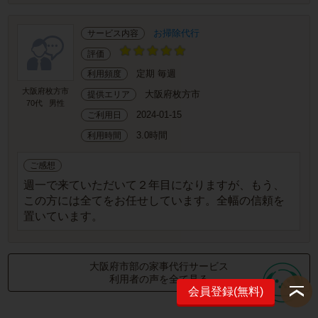
お掃除代行
サービス内容
評価
定期 毎週
利用頻度
大阪府枚方市
大阪府枚方市
提供エリア
70代
男性
2024-01-15
ご利用日
3.0時間
利用時間
ご感想
週一で来ていただいて２年目になりますが、もう、
この方には全てをお任せしています。全幅の信頼を
置いています。
大阪府市部の家事代行サービス
利用者の声を全て見る
会員登録(無料)