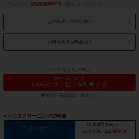
1回あたり、
別途交通費880円
（税込）をいただいています
お掃除代行の料金詳細
お料理代行の料金詳細
＼ １分でかんたん登録 ／
無料会員登録して
CaSyのサービスを利用する
すでに会員の方は、
ログイン
ハウスクリーニングの料金
13,200
円
〜
(税込)
エアコンクリーニング
2台目以降、
2,200円引き