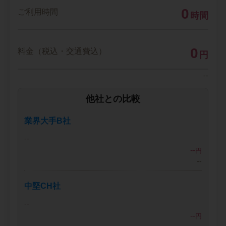
0
ご利用時間
時間
0
料金（税込・交通費込）
円
--
他社との比較
業界大手B社
--
--
円
--
中堅CH社
--
--
円