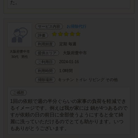
た。
お掃除代行
サービス内容
評価
定期 毎週
利用頻度
大阪府豊中市
大阪府豊中市
提供エリア
30代
男性
2024-01-16
ご利用日
1.0時間
利用時間
キッチン トイレ リビング その他
掃除場所
ご感想
1回の依頼で週の半分ぐらいの家事の負荷を軽減でき
るイメージです。例えば我が家には 鍋が4つあるので
すが依頼の日の前日に全部使うようにすると全て綺
麗に洗っていただけるのでとても助かります。いつ
もありがとうございます。