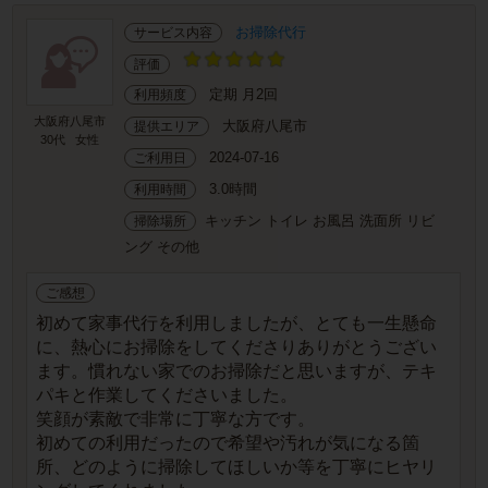
お掃除代行
サービス内容
評価
定期 月2回
利用頻度
大阪府八尾市
大阪府八尾市
提供エリア
30代
女性
2024-07-16
ご利用日
3.0時間
利用時間
キッチン トイレ お風呂 洗面所 リビ
掃除場所
ング その他
ご感想
初めて家事代行を利用しましたが、とても一生懸命
に、熱心にお掃除をしてくださりありがとうござい
ます。慣れない家でのお掃除だと思いますが、テキ
パキと作業してくださいました。
笑顔が素敵で非常に丁寧な方です。
初めての利用だったので希望や汚れが気になる箇
所、どのように掃除してほしいか等を丁寧にヒヤリ