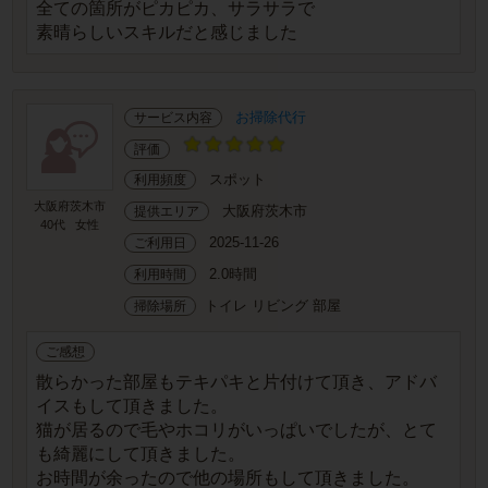
全ての箇所がピカピカ、サラサラで
素晴らしいスキルだと感じました
お掃除代行
サービス内容
評価
スポット
利用頻度
大阪府茨木市
大阪府茨木市
提供エリア
40代
女性
2025-11-26
ご利用日
2.0時間
利用時間
トイレ リビング 部屋
掃除場所
ご感想
散らかった部屋もテキパキと片付けて頂き、アドバ
イスもして頂きました。
猫が居るので毛やホコリがいっぱいでしたが、とて
も綺麗にして頂きました。
お時間が余ったので他の場所もして頂きました。