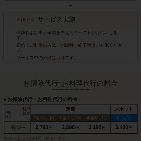
サービス実施
STEP４
研修および本人確認を終えたキャストがお伺いしま
す。
初めてご利用の方は、開始時・終了時はご在宅くださ
い。
サービス中の外出は可能です。
お掃除代行･お料理代行の料金
お掃除代行・お料理代行の料金
定期
スポット
利用
利用
頻度
時間
1週間に1回
2週間に1回
4週間に1回
今回だけ
2,790
2,890
3,190
3,490
2時間〜
円
円
円
円
時間あたりの料金（税込）です