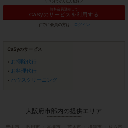
＼ １分でかんたん登録 ／
無料会員登録して
CaSyのサービスを利用する
すでに会員の方は、
ログイン
CaSyのサービス
お掃除代行
お料理代行
ハウスクリーニング
大阪府市部内の提供エリア
豊中市
・
吹田市
・
高槻市
・
茨木市
・
摂津市
・
枚方市