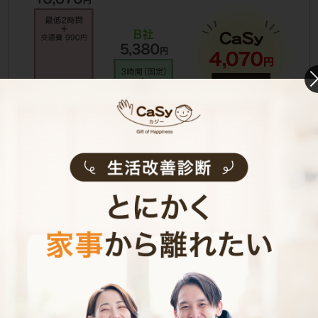
リーズナブルな料金でも、TRUSTDOCK社によるコン
プライアンスチェックや損害保険への加入等、
安心･安
全への取り組み
に妥協をしておりません。
定期サービスご利用のメリット
スポットよりお得な料金（最大360円/時）
固定のキャストだから安定･安心
1回1時間から利用可能
※週1回のお掃除定期のみ
家にいなくても利用可能
※鍵預かりオプションご利用時