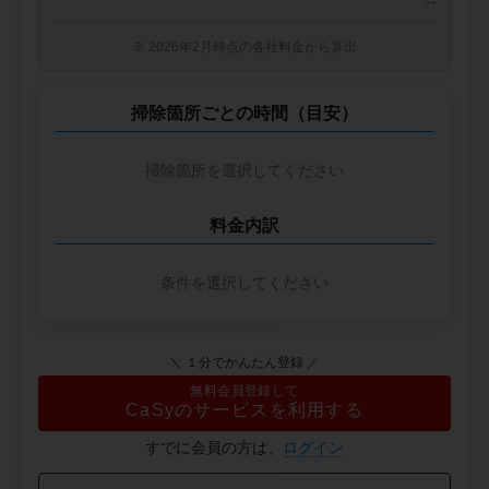
--
※ 2026年2月時点の各社料金から算出
掃除箇所ごとの時間（目安）
掃除箇所を選択してください
料金内訳
条件を選択してください
＼ １分でかんたん登録 ／
無料会員登録して
CaSyのサービスを利用する
すでに会員の方は、
ログイン