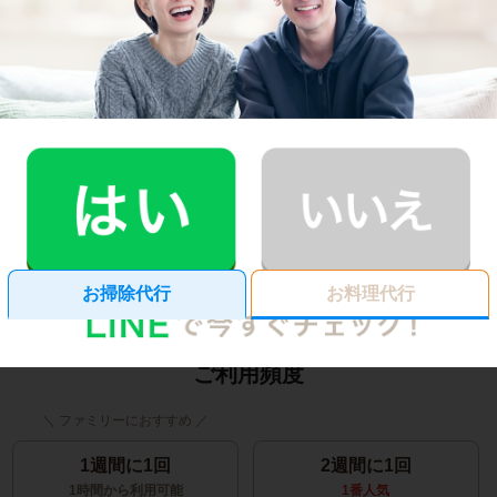
家事代行・家政婦サービス
料金シミュレーター
初めての家事代行で、「希望の作業内容を頼んだらどのく
らいの時間と料金がかかるのかわからない…」
そんな方は、この料金シミュレーターで料金や必要な時間
をお見積りいただけます。
お掃除代行
お料理代行
ご利用頻度
1週間に1回
2週間に1回
1時間から利用可能
1番人気