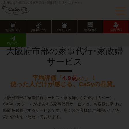
お財布と心が笑顔になる家事代行・家政婦「CaSy（カジー）」
お掃除代行
お料理代行
ﾊｳｽｸﾘｰﾆﾝｸﾞ
整理収納
会員登録
CaSy TOP
大阪府の家事代行･家政婦サービス
大阪府市部の家事代行･家政婦サービス
ログイン
大阪府市部の家事代行･家政婦
サービス
平均評価「
4.9点
」！
/5点
使った人だけが感じる、CaSyの品質。
大阪府市部の家事代行サービス・家政婦ならCaSy（カジー）。
CaSy（カジー）が提供する家事代行サービスは、お客様に幸せな
時間をお届けするサービスです。多くのお客様にご利用いただき、
高い評価をいただいております。