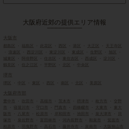
大阪府近郊の提供エリア情報
大阪市
都島区
・
福島区
・
此花区
・
西区
・
港区
・
大正区
・
天王寺区
・
浪速区
・
西淀川区
・
東淀川区
・
東成区
・
生野区
・
旭区
・
城東区
・
阿倍野区
・
住吉区
・
東住吉区
・
西成区
・
淀川区
・
鶴見区
・
住之江区
・
平野区
・
北区
・
中央区
堺市
堺区
・
中区
・
東区
・
西区
・
南区
・
北区
・
美原区
大阪府市部
豊中市
・
吹田市
・
高槻市
・
茨木市
・
摂津市
・
枚方市
・
交野
市
・
寝屋川市
・
守口市
・
門真市
・
四條畷市
・
大東市
・
東大
阪市
・
八尾市
・
松原市
・
岸和田市
・
池田市
・
泉大津市
・
貝
塚市
・
泉佐野市
・
富田林市
・
河内長野市
・
和泉市
・
箕面市
・
柏原市
・
羽曳野市
・
高石市
・
藤井寺市
・
泉南市
・
大阪狭山市