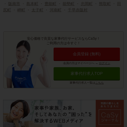
・
阪南市
・
島本町
・
豊能町
・
能勢町
・
忠岡町
・
熊取町
・
田
尻町
・
岬町
・
太子町
・
河南町
・
千早赤阪村
安心価格で良質な家事代行サービスならCaSy！
ご利用の方は今すぐ！
会員登録 (無料)
会員の方はマイページへ
→
ログイン
家事代行求人TOP
家事代行求人一覧は
こちら