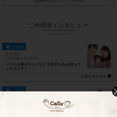
お掃除代行のサービス料金
ご利用者インタビュー
Customer Interview
お掃除
E.O.さん
30代 共働き 育児休暇中
いつもお家がキレイなママ友がCaSyを使って
いたんです！
記事全文を見る
お掃除
R.M.さん
30代 男性 1人暮らし
趣味の時間を作りたいと思い家事代行の利用を
始めました。