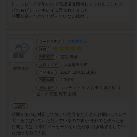
た。スピードが早いので完成度は期待してませんでしたが、
どれもピシっとキレイに畳まれてました。
時間が余ったのでと頼んでいない床雑...
お掃除代行
サービス内容
評価
定期 毎週
利用頻度
大阪府豊中市
提供エリア
30代 男性
2023年10月13日(金)
ご利用日
2.0時間
利用時間
キッチン トイレ お風呂 洗面所 リ
掃除場所
ビング 部屋 廊下 玄関
ご感想
時間があれば対応して欲しい内容をたくさんお願いしていて
大半をさばいていただいているのですが それでも残った分
に関しては 丁寧にメッセージをいただき 引き継ぎをしてい
ただけるので大変...