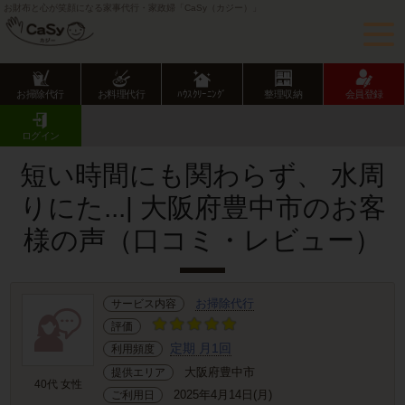
お財布と心が笑顔になる家事代行・家政婦「CaSy（カジー）」
お掃除代行
お料理代行
ﾊｳｽｸﾘｰﾆﾝｸﾞ
整理収納
会員登録
CaSy TOP
サービス提供エリアのご紹介
大阪府
大阪府市部
豊中市
お客様の声･口コミ詳細
ログイン
短い時間にも関わらず、 水周
りにた...| 大阪府豊中市のお客
様の声（口コミ・レビュー）
お掃除代行
サービス内容
評価
定期 月1回
利用頻度
大阪府豊中市
提供エリア
40代 女性
2025年4月14日(月)
ご利用日