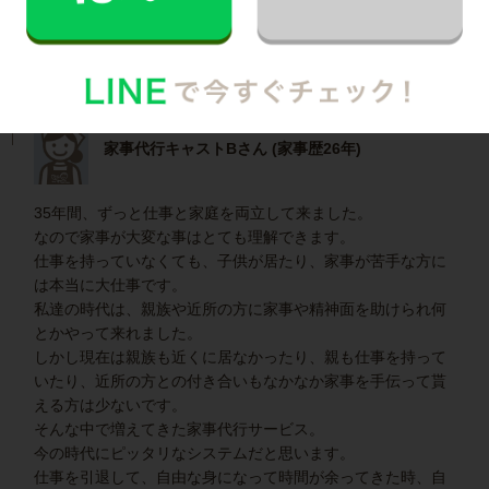
となれるように、日々勉強していきたいと思っています。
宜しくお願い致します。
家事代行キャストBさん (家事歴26年)
35年間、ずっと仕事と家庭を両立して来ました。
なので家事が大変な事はとても理解できます。
仕事を持っていなくても、子供が居たり、家事が苦手な方に
は本当に大仕事です。
私達の時代は、親族や近所の方に家事や精神面を助けられ何
とかやって来れました。
しかし現在は親族も近くに居なかったり、親も仕事を持って
いたり、近所の方との付き合いもなかなか家事を手伝って貰
える方は少ないです。
そんな中で増えてきた家事代行サービス。
今の時代にピッタリなシステムだと思います。
仕事を引退して、自由な身になって時間が余ってきた時、自