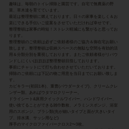
趣味は、毎朝のトイレ掃除と園芸です。自宅で無農薬の野
菜、草木達を育てています。
最近は整理整頓に燃えております。日々の家事を楽しく＆お
楽にできる手伝いご提案をさせていただければ幸せです。
整理整頓は家事の時短！ストレス軽減にも繋がると思ってお
ります。
整理整頓のご依頼は必ずご依頼者様のご協力＆御在宅お願い
致します。整理整頓は収納スペースの無駄な空間を有効的活
用＆分類分別を重視しております。またご依頼者様がリバウ
ンドしにくいほぼほぼ整理整頓目指しております。
事前にチャットにて打ち合わせさせていただいております。
掃除のご依頼には下記の物ご用意を当日までにお願い致しま
す。
カビキラー(初回1本)、重曹(パウダータイプ)、クリームクレ
ンザー類。あればウタマロクリーナー。
ドライシート&床用クイックルワイパー、ハンドワイパー、
使い捨てることができる雑巾数枚、メラミンスポンジ、浴室
用のスポンジ、ブラシ類(先が細いタイプと面が大きいタイ
プ、排水溝、サッシ用など)
厚手のマイクロファイバークロス2〜3枚。