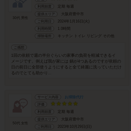
定期 毎週
利用頻度
大阪府豊中市
提供エリア
30代 男性
2024年1月16日(火)
ご利用日
1.0時間
利用時間
キッチン トイレ リビング その他
掃除場所
ご感想
1回の依頼で週の半分ぐらいの家事の負荷を軽減できるイ
メージです。例えば我が家には 鍋が4つあるのですが依頼の
日の前日に全部使うようにすると全て綺麗に洗っていただけ
るのでとても助かり...
お掃除代行
サービス内容
評価
定期 毎週
利用頻度
大阪府豊中市
提供エリア
50代 女性
2023年10月29日(日)
ご利用日